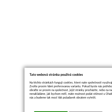
Tato webová stránka používá cookies
Na těchto stránkách fungují cookies, které naše společnosti využívaj
Zvolte prosím Vámi preferovanou variantu. Pokud byste nás potřebo
obraťte se prosím na společnost, jejíž stránky procházíte, nebo na 
nenakládáme, jak bychom měli, máte možnost podat stížnost u Úřadu
nás a budeme tak moct Váš požadavek obratem vyřešit.