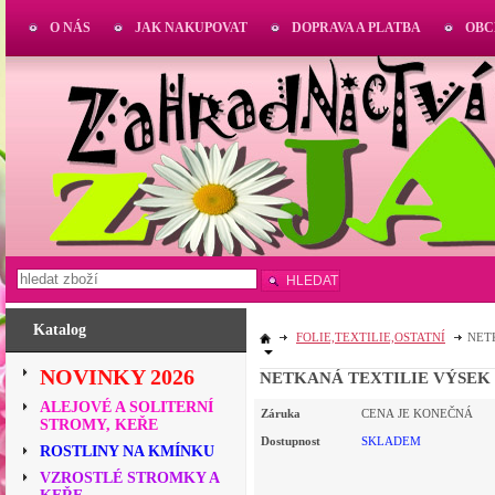
O NÁS
JAK NAKUPOVAT
DOPRAVA A PLATBA
OBC
HLEDAT
Katalog
FOLIE,TEXTILIE,OSTATNÍ
NETK
NOVINKY 2026
NETKANÁ TEXTILIE VÝSEK Č
ALEJOVÉ A SOLITERNÍ
Záruka
CENA JE KONEČNÁ
STROMY, KEŘE
Dostupnost
SKLADEM
ROSTLINY NA KMÍNKU
VZROSTLÉ STROMKY A