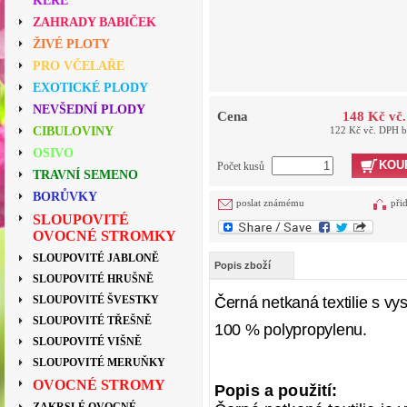
KEŘE
ZAHRADY BABIČEK
ŽIVÉ PLOTY
PRO VČELAŘE
EXOTICKÉ PLODY
NEVŠEDNÍ PLODY
Cena
148 Kč vč
CIBULOVINY
122 Kč vč. DPH 
OSIVO
KOU
Počet kusů
TRAVNÍ SEMENO
BORŮVKY
poslat známému
při
SLOUPOVITÉ
OVOCNÉ STROMKY
SLOUPOVITÉ JABLONĚ
Popis zboží
SLOUPOVITÉ HRUŠNĚ
SLOUPOVITÉ ŠVESTKY
Černá netkaná textilie s vy
SLOUPOVITÉ TŘEŠNĚ
100 % polypropylenu.
SLOUPOVITÉ VIŠNĚ
SLOUPOVITÉ MERUŇKY
OVOCNÉ STROMY
Popis a použití: