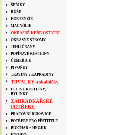
ŠEŘÍKY
RŮŽE
HORTENZIE
MAGNÓLIE
OKRASNÉ KEŘE OSTATNÍ
OKRASNÉ STROMY
JEHLIČNANY
POPÍNAVÉ ROSTLINY
ČEMEŘICE
PIVOŇKY
TRAVINY a KAPRADINY
TRVALKY a skalničky
LÉČIVÉ ROSTLINY,
BYLINKY
ZAHRÁDKÁŘSKÉ
POTŘEBY
PRACOVNÍ RUKAVICE
POTŘEBY PRO PĚSTITELE
BIOCHAR + HNOJÍK
HNOJIVA