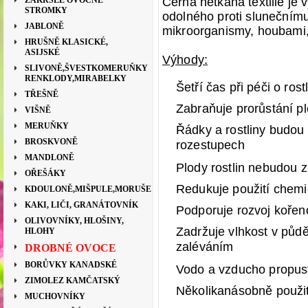
ZAKRSLÉ OVOCNÉ
Černá netkaná textilie je
STROMKY
odolného proti slunečnímu
JABLONĚ
mikroorganismy, houbami
HRUŠNĚ KLASICKÉ,
ASIJSKÉ
Výhody:
SLIVONĚ,ŠVESTKOMERUŇKY
RENKLODY,MIRABELKY
Šetří čas při péči o rost
TŘEŠNĚ
Zabraňuje prorůstání pl
VIŠNĚ
MERUŇKY
Řádky a rostliny budou
BROSKVONĚ
rozestupech
MANDLONĚ
Plody rostlin nebudou z
OŘEŠÁKY
Redukuje použití chemi
KDOULONĚ,MIŠPULE,MORUŠE
KAKI, LIČI, GRANÁTOVNÍK
Podporuje rozvoj koře
OLIVOVNÍKY, HLOŠINY,
Zadržuje vlhkost v půdě 
HLOHY
zaléváním
DROBNÉ OVOCE
BORŮVKY KANADSKÉ
Vodo a vzducho propus
ZIMOLEZ KAMČATSKÝ
Několikanásobně použi
MUCHOVNÍKY