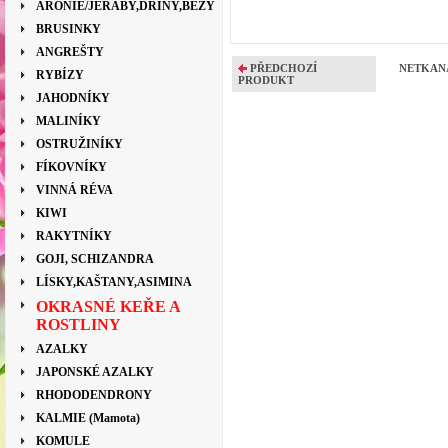
ARONIE/JEŘÁBY,DŘÍNY,BEZY
BRUSINKY
ANGREŠTY
PŘEDCHOZÍ
NETKANÁ
RYBÍZY
PRODUKT
JAHODNÍKY
MALINÍKY
OSTRUŽINÍKY
FÍKOVNÍKY
VINNÁ RÉVA
KIWI
RAKYTNÍKY
GOJI, SCHIZANDRA
LÍSKY,KAŠTANY,ASIMINA
OKRASNÉ KEŘE A
ROSTLINY
AZALKY
JAPONSKÉ AZALKY
RHODODENDRONY
KALMIE (Mamota)
KOMULE