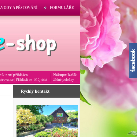
ÁVODY A PĚSTOVÁNÍ
FORMULÁŘE
ník není přihlášen
Nákupní košík
strovat se
|
Přihlásit se
|
Můj účet
žádné položky
Rychlý kontakt