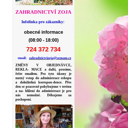
ZAHRADNICTVÍ ZOJA
Infolinka pro zákazníky:
obecné informace
(08:00 - 18:00)
724 372 734
email:
zahradnictvizoja@seznam.cz
ZMĚNY V OBJEDNÁVCE,
REKLA- MACE a další, prosíme,
řešte emailem. Pro tyto úkony je
nutný vstup do administrace eshopu
a doložitelná korespon-dence. Přes
den se pracovně pohybujeme v terénu
a na- hlížení do administrace je pro
nás nemožné. Děkujeme za
pochopení.