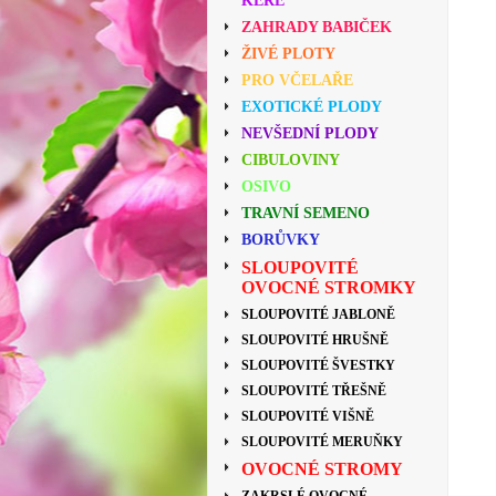
KEŘE
ZAHRADY BABIČEK
ŽIVÉ PLOTY
PRO VČELAŘE
EXOTICKÉ PLODY
NEVŠEDNÍ PLODY
CIBULOVINY
OSIVO
TRAVNÍ SEMENO
BORŮVKY
SLOUPOVITÉ
OVOCNÉ STROMKY
SLOUPOVITÉ JABLONĚ
SLOUPOVITÉ HRUŠNĚ
SLOUPOVITÉ ŠVESTKY
SLOUPOVITÉ TŘEŠNĚ
SLOUPOVITÉ VIŠNĚ
SLOUPOVITÉ MERUŇKY
OVOCNÉ STROMY