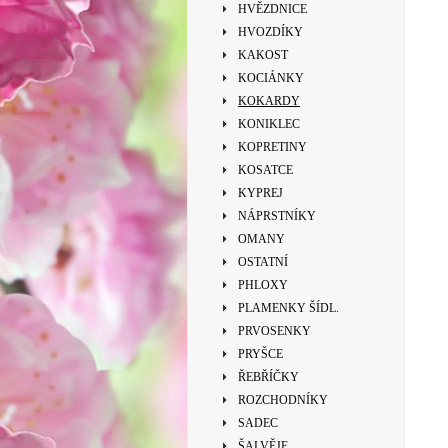
HVĚZDNICE
HVOZDÍKY
KAKOST
KOCIÁNKY
KOKARDY
KONIKLEC
KOPRETINY
KOSATCE
KYPREJ
NÁPRSTNÍKY
OMANY
OSTATNÍ
PHLOXY
PLAMENKY ŠÍDL.
PRVOSENKY
PRYŠCE
ŘEBŘÍČKY
ROZCHODNÍKY
SADEC
ŠALVĚJE