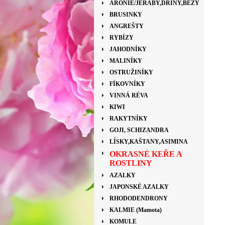
ARONIE/JEŘÁBY,DŘÍNY,BEZY
BRUSINKY
ANGREŠTY
RYBÍZY
JAHODNÍKY
MALINÍKY
OSTRUŽINÍKY
FÍKOVNÍKY
VINNÁ RÉVA
KIWI
RAKYTNÍKY
GOJI, SCHIZANDRA
LÍSKY,KAŠTANY,ASIMINA
OKRASNÉ KEŘE A
ROSTLINY
AZALKY
JAPONSKÉ AZALKY
RHODODENDRONY
KALMIE (Mamota)
KOMULE