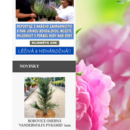
NOVINKY
SKLENICE ZAVAŘOVACÍ S VÍČKEM
BOROVICE OHEBNÁ
´VANDERWOLFS PYRAMID´ kont.
LEVANDULE 500ML
7,5L