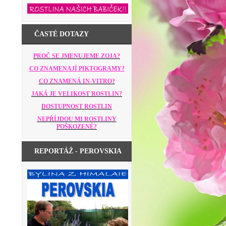
ČASTÉ DOTAZY
PROČ SE JMENUJEME ZOJA?
CO ZNAMENAJÍ PIKTOGRAMY?
CO ZNAMENÁ IN-VITRO?
JAKÁ JE VELIKOST ROSTLIN?
DOSTUPNOST ROSTLIN
NEPŘÍJDOU MI ROSTLINY
POŠKOZENÉ?
REPORTÁŽ - PEROVSKIA