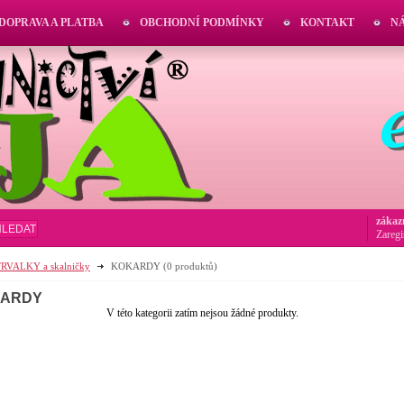
DOPRAVA A PLATBA
OBCHODNÍ PODMÍNKY
KONTAKT
N
zákaz
HLEDAT
Zaregi
RVALKY a skalničky
KOKARDY
(0 produktů)
ARDY
V této kategorii zatím nejsou žádné produkty.