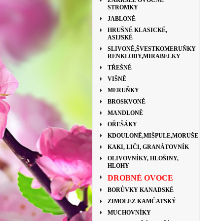
ZAKRSLÉ OVOCNÉ
STROMKY
JABLONĚ
HRUŠNĚ KLASICKÉ,
ASIJSKÉ
SLIVONĚ,ŠVESTKOMERUŇKY
RENKLODY,MIRABELKY
TŘEŠNĚ
VIŠNĚ
MERUŇKY
BROSKVONĚ
MANDLONĚ
OŘEŠÁKY
KDOULONĚ,MIŠPULE,MORUŠE
KAKI, LIČI, GRANÁTOVNÍK
OLIVOVNÍKY, HLOŠINY,
HLOHY
DROBNÉ OVOCE
BORŮVKY KANADSKÉ
ZIMOLEZ KAMČATSKÝ
MUCHOVNÍKY