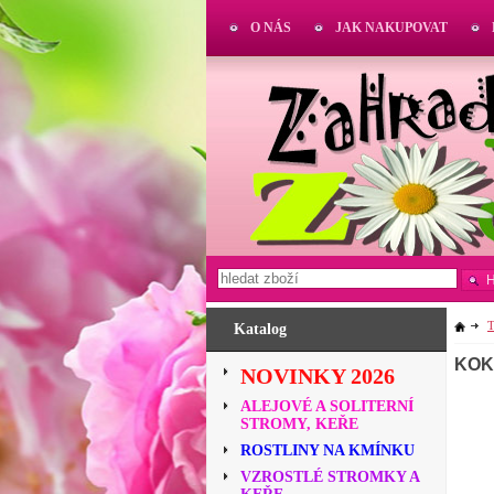
O NÁS
JAK NAKUPOVAT
T
Katalog
KOK
NOVINKY 2026
ALEJOVÉ A SOLITERNÍ
STROMY, KEŘE
ROSTLINY NA KMÍNKU
VZROSTLÉ STROMKY A