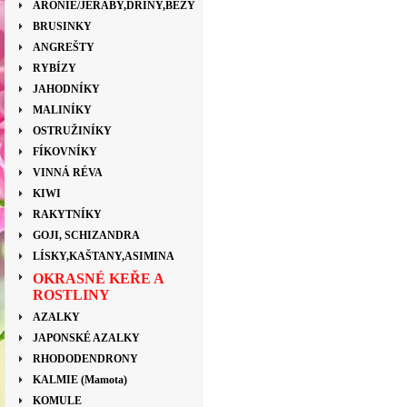
ARONIE/JEŘÁBY,DŘÍNY,BEZY
BRUSINKY
ANGREŠTY
RYBÍZY
JAHODNÍKY
MALINÍKY
OSTRUŽINÍKY
FÍKOVNÍKY
VINNÁ RÉVA
KIWI
RAKYTNÍKY
GOJI, SCHIZANDRA
LÍSKY,KAŠTANY,ASIMINA
OKRASNÉ KEŘE A
ROSTLINY
AZALKY
JAPONSKÉ AZALKY
RHODODENDRONY
KALMIE (Mamota)
KOMULE