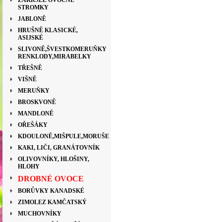
ZAKRSLÉ OVOCNÉ
STROMKY
JABLONĚ
HRUŠNĚ KLASICKÉ,
ASIJSKÉ
SLIVONĚ,ŠVESTKOMERUŇKY
RENKLODY,MIRABELKY
TŘEŠNĚ
VIŠNĚ
MERUŇKY
BROSKVONĚ
MANDLONĚ
OŘEŠÁKY
KDOULONĚ,MIŠPULE,MORUŠE
KAKI, LIČI, GRANÁTOVNÍK
OLIVOVNÍKY, HLOŠINY,
HLOHY
DROBNÉ OVOCE
BORŮVKY KANADSKÉ
ZIMOLEZ KAMČATSKÝ
MUCHOVNÍKY