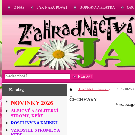
O NÁS
JAK NAKUPOVAT
DOPRAVA A PLATBA
OBC
HLEDAT
TRVALKY a skalničky
ČECHRAVY
Katalog
ČECHRAVY
NOVINKY 2026
V této katego
ALEJOVÉ A SOLITERNÍ
STROMY, KEŘE
ROSTLINY NA KMÍNKU
VZROSTLÉ STROMKY A