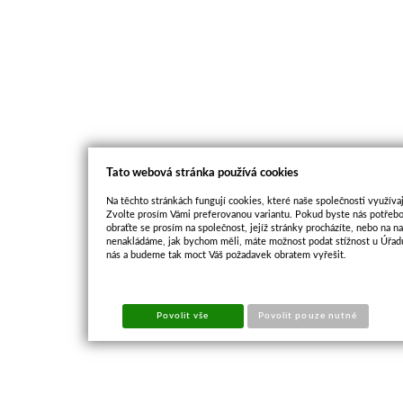
Tato webová stránka používá cookies
Na těchto stránkách fungují cookies, které naše společnosti využívaj
Zvolte prosím Vámi preferovanou variantu. Pokud byste nás potřebo
obraťte se prosím na společnost, jejíž stránky procházíte, nebo na 
nenakládáme, jak bychom měli, máte možnost podat stížnost u Úřadu
nás a budeme tak moct Váš požadavek obratem vyřešit.
Povolit vše
Povolit pouze nutné