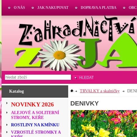
O NÁS
JAK NAKUPOVAT
DOPRAVA A PLATBA
OBC
HLEDAT
TRVALKY a skalničky
DEN
Katalog
DENIVKY
NOVINKY 2026
ALEJOVÉ A SOLITERNÍ
STROMY, KEŘE
ROSTLINY NA KMÍNKU
VZROSTLÉ STROMKY A