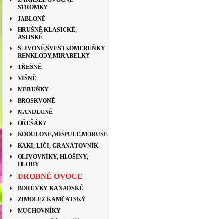
ZAKRSLÉ OVOCNÉ
STROMKY
JABLONĚ
HRUŠNĚ KLASICKÉ,
ASIJSKÉ
SLIVONĚ,ŠVESTKOMERUŇKY
RENKLODY,MIRABELKY
TŘEŠNĚ
VIŠNĚ
MERUŇKY
BROSKVONĚ
MANDLONĚ
OŘEŠÁKY
KDOULONĚ,MIŠPULE,MORUŠE
KAKI, LIČI, GRANÁTOVNÍK
OLIVOVNÍKY, HLOŠINY,
HLOHY
DROBNÉ OVOCE
BORŮVKY KANADSKÉ
ZIMOLEZ KAMČATSKÝ
MUCHOVNÍKY