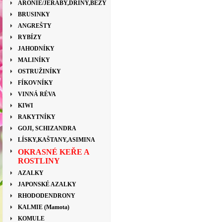
ARONIE/JEŘÁBY,DŘÍNY,BEZY
BRUSINKY
ANGREŠTY
RYBÍZY
JAHODNÍKY
MALINÍKY
OSTRUŽINÍKY
FÍKOVNÍKY
VINNÁ RÉVA
KIWI
RAKYTNÍKY
GOJI, SCHIZANDRA
LÍSKY,KAŠTANY,ASIMINA
OKRASNÉ KEŘE A
ROSTLINY
AZALKY
JAPONSKÉ AZALKY
RHODODENDRONY
KALMIE (Mamota)
KOMULE