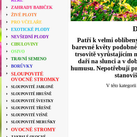
KEŘE
ZAHRADY BABIČEK
ŽIVÉ PLOTY
PRO VČELAŘE
EXOTICKÉ PLODY
NEVŠEDNÍ PLODY
Patří k velmi oblíbe
CIBULOVINY
barevné květy podobné 
OSIVO
trsovitě vyrůstajícím 
TRAVNÍ SEMENO
daří na slunci a v d
BORŮVKY
humusu. Nepotřebují pr
SLOUPOVITÉ
stanoviš
OVOCNÉ STROMKY
V této kategori
SLOUPOVITÉ JABLONĚ
SLOUPOVITÉ HRUŠNĚ
SLOUPOVITÉ ŠVESTKY
SLOUPOVITÉ TŘEŠNĚ
SLOUPOVITÉ VIŠNĚ
SLOUPOVITÉ MERUŇKY
OVOCNÉ STROMY