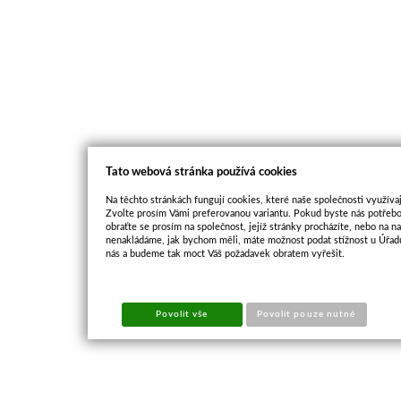
Tato webová stránka používá cookies
Na těchto stránkách fungují cookies, které naše společnosti využívaj
Zvolte prosím Vámi preferovanou variantu. Pokud byste nás potřebo
obraťte se prosím na společnost, jejíž stránky procházíte, nebo na 
nenakládáme, jak bychom měli, máte možnost podat stížnost u Úřadu
nás a budeme tak moct Váš požadavek obratem vyřešit.
Povolit vše
Povolit pouze nutné