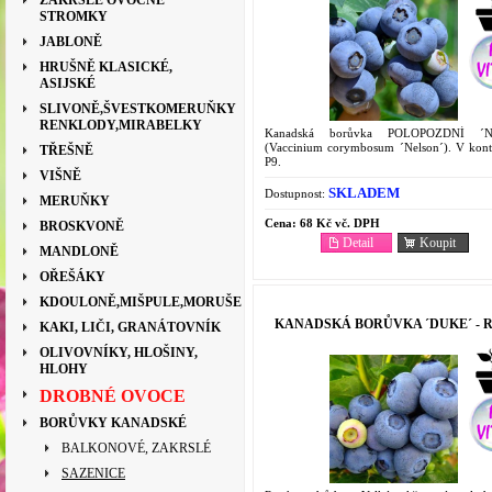
ZAKRSLÉ OVOCNÉ
STROMKY
JABLONĚ
HRUŠNĚ KLASICKÉ,
ASIJSKÉ
SLIVONĚ,ŠVESTKOMERUŇKY
RENKLODY,MIRABELKY
Kanadská borůvka POLOPOZDNÍ ´Ne
(Vaccinium corymbosum ´Nelson´). V kont
TŘEŠNĚ
P9.
VIŠNĚ
SKLADEM
Dostupnost:
MERUŇKY
Cena:
68 Kč vč. DPH
BROSKVONĚ
Detail
Koupit
MANDLONĚ
OŘEŠÁKY
KDOULONĚ,MIŠPULE,MORUŠE
KANADSKÁ BORŮVKA ´DUKE´ - R
KAKI, LIČI, GRANÁTOVNÍK
OLIVOVNÍKY, HLOŠINY,
HLOHY
DROBNÉ OVOCE
BORŮVKY KANADSKÉ
BALKONOVÉ, ZAKRSLÉ
SAZENICE