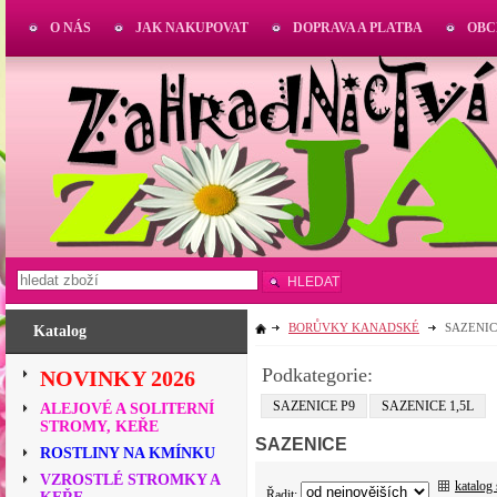
O NÁS
JAK NAKUPOVAT
DOPRAVA A PLATBA
OBC
HLEDAT
BORŮVKY KANADSKÉ
SAZENI
Katalog
Podkategorie:
NOVINKY 2026
SAZENICE P9
SAZENICE 1,5L
ALEJOVÉ A SOLITERNÍ
STROMY, KEŘE
SAZENICE
ROSTLINY NA KMÍNKU
VZROSTLÉ STROMKY A
katalog
Řadit: