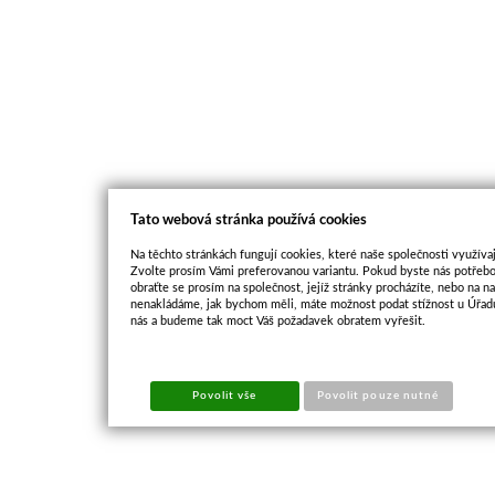
Tato webová stránka používá cookies
Na těchto stránkách fungují cookies, které naše společnosti využívaj
Zvolte prosím Vámi preferovanou variantu. Pokud byste nás potřebo
obraťte se prosím na společnost, jejíž stránky procházíte, nebo na 
nenakládáme, jak bychom měli, máte možnost podat stížnost u Úřadu
nás a budeme tak moct Váš požadavek obratem vyřešit.
Povolit vše
Povolit pouze nutné