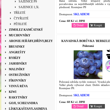
Raná odrůda. Velké křupavé plod
SAZENICE P9
považována za nejoblíbenější odrůdu s v
SAZENICE 1,5L
plodností. Kontejner P9
TŘÍLETÉ
SKLADEM
Dostupnost:
ČTYŘLETÉ
Cena:
68 Kč vč. DPH
PĚTILETÉ
Detail
Koupit
ZIMOLEZ KAMČATSKÝ
MUCHOVNÍKY
KANADSKÁ BORŮVKA ´BERKELEY
ARONIE/JEŘÁBY,DŘÍNY,BEZY
Poloraná
BRUSINKY
ANGREŠTY
RYBÍZY
JAHODNÍKY
MALINÍKY
OSTRUŽINÍKY
FÍKOVNÍKY
Poloraná odrůda rychle rostoucí. Vysoká pl
Velké plody výborné chuti. Dobře skladova
VINNÁ RÉVA
Kontejner P9.
KIWI
SKLADEM
Dostupnost:
RAKYTNÍKY
Cena:
68 Kč vč. DPH
GOJI, SCHIZANDRA
Detail
Koupit
LÍSKY,KAŠTANY,ASIMINA