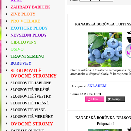
KEŘE
ZAHRADY BABIČEK
ŽIVÉ PLOTY
PRO VČELAŘE
KANADSKÁ BORŮVKA ´POPPINS
EXOTICKÉ PLODY
NEVŠEDNÍ PLODY
CIBULOVINY
OSIVO
TRAVNÍ SEMENO
BORŮVKY
Střední odrůda. Dostatečně samosprašná. V
SLOUPOVITÉ
aromatické a křupavé plody. V kontejneru P
OVOCNÉ STROMKY
SLOUPOVITÉ JABLONĚ
SKLADEM
Dostupnost:
SLOUPOVITÉ HRUŠNĚ
Cena:
68 Kč vč. DPH
SLOUPOVITÉ ŠVESTKY
Detail
Koupit
SLOUPOVITÉ TŘEŠNĚ
SLOUPOVITÉ VIŠNĚ
SLOUPOVITÉ MERUŇKY
KANADSKÁ BORŮVKA ´NELSON´
OVOCNÉ STROMY
Polopozdní