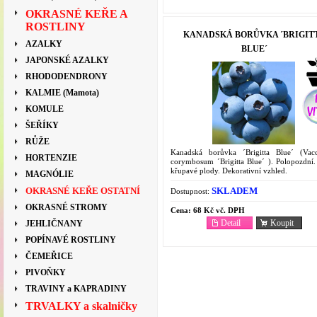
OKRASNÉ KEŘE A
ROSTLINY
KANADSKÁ BORŮVKA ´BRIGIT
AZALKY
BLUE´
JAPONSKÉ AZALKY
RHODODENDRONY
KALMIE (Mamota)
KOMULE
ŠEŘÍKY
RŮŽE
Kanadská borůvka ´Brigitta Blue´ (Vac
HORTENZIE
corymbosum ´Brigitta Blue´ ). Polopozdní.
křupavé plody. Dekorativní vzhled.
MAGNÓLIE
SKLADEM
OKRASNÉ KEŘE OSTATNÍ
Dostupnost:
OKRASNÉ STROMY
Cena:
68 Kč vč. DPH
Detail
Koupit
JEHLIČNANY
POPÍNAVÉ ROSTLINY
ČEMEŘICE
PIVOŇKY
TRAVINY a KAPRADINY
TRVALKY a skalničky