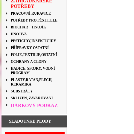
ZAHRÁDKÁŘSKÉ
POTŘEBY
PRACOVNÍ RUKAVICE
POTŘEBY PRO PĚSTITELE
BIOCHAR + HNOJÍK
HNOJIVA
PESTICIDY,INSEKTICIDY
PŘÍPRAVKY OSTATNÍ
FOLIE,TEXTILIE,OSTATNÍ
OCHRANY A CLONY
HADICE, SPOJKY, VODNÍ
PROGRAM
PLASTY,RATAN,PLECH,
KERAMIKA
SUBSTRÁTY
SKLIZEŇ, ZAVAŘOVÁNÍ
DÁRKOVÝ POUKAZ
SLAĎOUNKÉ PLODY