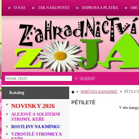
O NÁS
JAK NAKUPOVAT
DOPRAVA A PLATBA
OBC
HLEDAT
BORŮVKY KANADSKÉ
PĚTILET
Katalog
PĚTILETÉ
NOVINKY 2026
V této katego
ALEJOVÉ A SOLITERNÍ
STROMY, KEŘE
ROSTLINY NA KMÍNKU
VZROSTLÉ STROMKY A