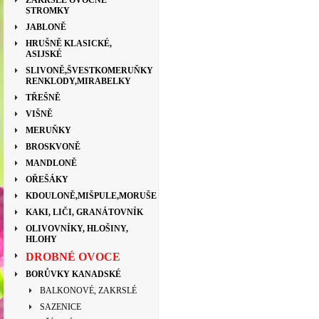
ZAKRSLÉ OVOCNÉ
STROMKY
JABLONĚ
HRUŠNĚ KLASICKÉ,
ASIJSKÉ
SLIVONĚ,ŠVESTKOMERUŇKY
RENKLODY,MIRABELKY
TŘEŠNĚ
VIŠNĚ
MERUŇKY
BROSKVONĚ
MANDLONĚ
OŘEŠÁKY
KDOULONĚ,MIŠPULE,MORUŠE
KAKI, LIČI, GRANÁTOVNÍK
OLIVOVNÍKY, HLOŠINY,
HLOHY
DROBNÉ OVOCE
BORŮVKY KANADSKÉ
BALKONOVÉ, ZAKRSLÉ
SAZENICE