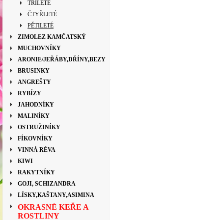
TŘÍLETÉ
ČTYŘLETÉ
PĚTILETÉ
ZIMOLEZ KAMČATSKÝ
MUCHOVNÍKY
ARONIE/JEŘÁBY,DŘÍNY,BEZY
BRUSINKY
ANGREŠTY
RYBÍZY
JAHODNÍKY
MALINÍKY
OSTRUŽINÍKY
FÍKOVNÍKY
VINNÁ RÉVA
KIWI
RAKYTNÍKY
GOJI, SCHIZANDRA
LÍSKY,KAŠTANY,ASIMINA
OKRASNÉ KEŘE A
ROSTLINY