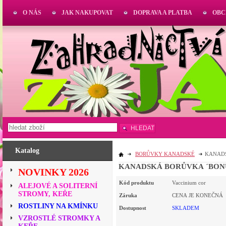
O NÁS
JAK NAKUPOVAT
DOPRAVA A PLATBA
OBC
HLEDAT
Katalog
BORŮVKY KANADSKÉ
KANADS
KANADSKÁ BORŮVKA ´BON
NOVINKY 2026
Kód produktu
Vaccinium cor
ALEJOVÉ A SOLITERNÍ
STROMY, KEŘE
Záruka
CENA JE KONEČNÁ
ROSTLINY NA KMÍNKU
Dostupnost
SKLADEM
VZROSTLÉ STROMKY A