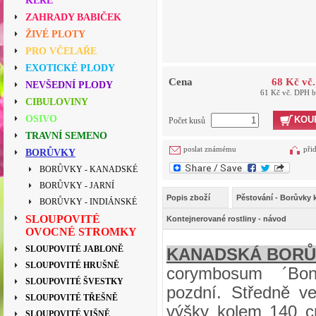
KEŘE
ZAHRADY BABIČEK
ŽIVÉ PLOTY
PRO VČELAŘE
EXOTICKÉ PLODY
Cena
68 Kč vč
NEVŠEDNÍ PLODY
61 Kč vč. DPH 
CIBULOVINY
OSIVO
KOU
Počet kusů
TRAVNÍ SEMENO
poslat známému
při
BORŮVKY
BORŮVKY - KANADSKÉ
BORŮVKY - JARNÍ
Popis zboží
Pěstování - Borůvky
BORŮVKY - INDIÁNSKÉ
SLOUPOVITÉ
Kontejnerované rostliny - návod
OVOCNÉ STROMKY
SLOUPOVITÉ JABLONĚ
KANADSKÁ BORŮ
SLOUPOVITÉ HRUŠNĚ
corymbosum ´Bon
SLOUPOVITÉ ŠVESTKY
pozdní. Středně v
SLOUPOVITÉ TŘEŠNĚ
výšky kolem 140 c
SLOUPOVITÉ VIŠNĚ