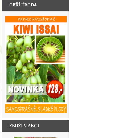
OBŘÍ ÚRODA
ZBOŽÍ V AKCI