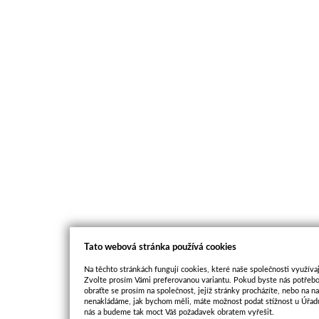
Tato webová stránka používá cookies
Na těchto stránkách fungují cookies, které naše společnosti využívaj
Zvolte prosím Vámi preferovanou variantu. Pokud byste nás potřebo
obraťte se prosím na společnost, jejíž stránky procházíte, nebo na 
nenakládáme, jak bychom měli, máte možnost podat stížnost u Úřadu
nás a budeme tak moct Váš požadavek obratem vyřešit.