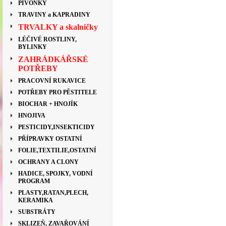
PIVOŇKY
TRAVINY a KAPRADINY
TRVALKY a skalničky
LÉČIVÉ ROSTLINY,
BYLINKY
ZAHRÁDKÁŘSKÉ
POTŘEBY
PRACOVNÍ RUKAVICE
POTŘEBY PRO PĚSTITELE
BIOCHAR + HNOJÍK
HNOJIVA
PESTICIDY,INSEKTICIDY
PŘÍPRAVKY OSTATNÍ
FOLIE,TEXTILIE,OSTATNÍ
OCHRANY A CLONY
HADICE, SPOJKY, VODNÍ
PROGRAM
PLASTY,RATAN,PLECH,
KERAMIKA
SUBSTRÁTY
SKLIZEŇ, ZAVAŘOVÁNÍ