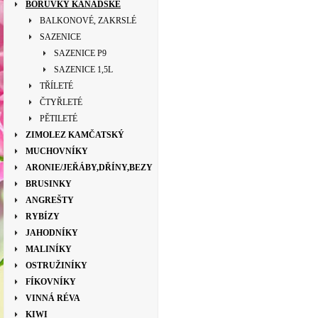
BORŮVKY KANADSKÉ
BALKONOVÉ, ZAKRSLÉ
SAZENICE
SAZENICE P9
SAZENICE 1,5L
TŘÍLETÉ
ČTYŘLETÉ
PĚTILETÉ
ZIMOLEZ KAMČATSKÝ
MUCHOVNÍKY
ARONIE/JEŘÁBY,DŘÍNY,BEZY
BRUSINKY
ANGREŠTY
RYBÍZY
JAHODNÍKY
MALINÍKY
OSTRUŽINÍKY
FÍKOVNÍKY
VINNÁ RÉVA
KIWI