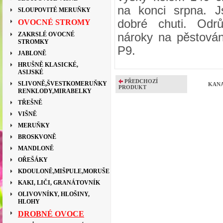
na konci srpna. J
SLOUPOVITÉ MERUŇKY
dobré chuti. Odr
OVOCNÉ STROMY
ZAKRSLÉ OVOCNÉ
nároky na pěstová
STROMKY
P9.
JABLONĚ
HRUŠNĚ KLASICKÉ,
ASIJSKÉ
PŘEDCHOZÍ
SLIVONĚ,ŠVESTKOMERUŇKY
KANA
PRODUKT
RENKLODY,MIRABELKY
TŘEŠNĚ
VIŠNĚ
MERUŇKY
BROSKVONĚ
MANDLONĚ
OŘEŠÁKY
KDOULONĚ,MIŠPULE,MORUŠE
KAKI, LIČI, GRANÁTOVNÍK
OLIVOVNÍKY, HLOŠINY,
HLOHY
DROBNÉ OVOCE