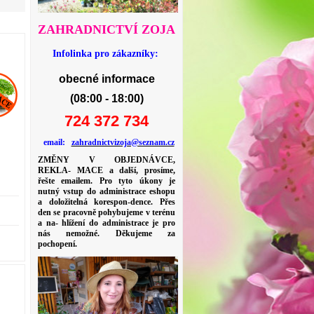
ZAHRADNICTVÍ ZOJA
Infolinka pro zákazníky:
obecné informace
(08:00 - 18:00)
724 372 734
email:
zahradnictvizoja@seznam.cz
ZMĚNY V OBJEDNÁVCE,
REKLA- MACE a další, prosíme,
řešte emailem. Pro tyto úkony je
nutný vstup do administrace eshopu
a doložitelná korespon-dence. Přes
den se pracovně pohybujeme v terénu
a na- hlížení do administrace je pro
nás nemožné. Děkujeme za
pochopení.