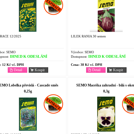
RACE 12/2025
LILEK RANIA 30 semen
bce:
SEMO
Výrobce:
SEMO
IHNED K ODESLÁNÍ
IHNED K ODESLÁNÍ
pnost:
Dostupnost:
:
12 Kč vč. DPH
Cena:
38 Kč vč. DPH
Detail
Koupit
Detail
Koupit
EMO Lobelka převislá - Cascade směs
SEMO Maceška zahradní - bílá s ok
0,25g
0,3g