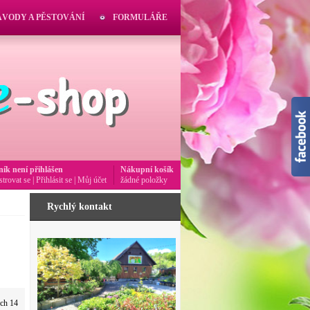
ÁVODY A PĚSTOVÁNÍ
FORMULÁŘE
ník není přihlášen
Nákupní košík
strovat se
|
Přihlásit se
|
Můj účet
žádné položky
Rychlý kontakt
ých 14