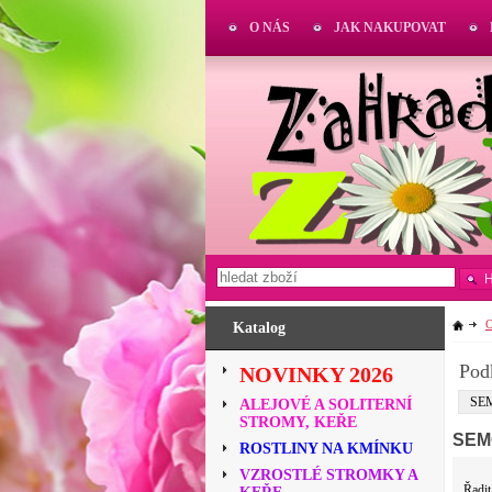
O NÁS
JAK NAKUPOVAT
Katalog
Pod
NOVINKY 2026
SEM
ALEJOVÉ A SOLITERNÍ
STROMY, KEŘE
SEM
ROSTLINY NA KMÍNKU
VZROSTLÉ STROMKY A
Řadit