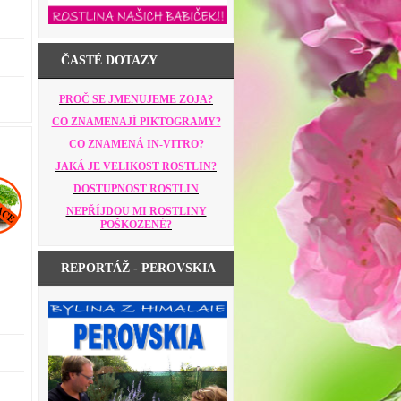
ČASTÉ DOTAZY
PROČ SE JMENUJEME ZOJA?
CO ZNAMENAJÍ PIKTOGRAMY?
CO ZNAMENÁ IN-VITRO?
JAKÁ JE VELIKOST ROSTLIN?
DOSTUPNOST ROSTLIN
NEPŘÍJDOU MI ROSTLINY
POŠKOZENÉ?
REPORTÁŽ - PEROVSKIA