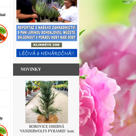
chid
NOVINKY
0p
SKLENICE ZAVAŘOVACÍ S VÍČKEM
LEVANDULE 500ML