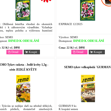
s: Oblíbená letnička vhodná do okenních
EXPIRACE 12/2025
líků i k záhonovým výsadbám. Vyžaduje
nou, teplou polohu a výživnou humózní
 Nesnáší větrné stanoviště. Semeno sejeme na
h jemně...
bce:
SEMO
Výrobce:
SEMO
IHNED K ODESLÁNÍ
IHNED K ODESLÁNÍ
pnost:
Dostupnost:
:
32 Kč vč. DPH
Cena:
22 Kč vč. DPH
Detail
Koupit
Detail
Koupit
EMO Tykev cuketa - Jedlé květy 1,5g -
SEMO tykev velkoplodá ´GURMAN
série JEDLÉ KVĚTY
: Tykvím se nejlépe daří na středně těžkých,
GURMAN 9 ks
zních půdách, dostatečně zásobených
K loupání semen