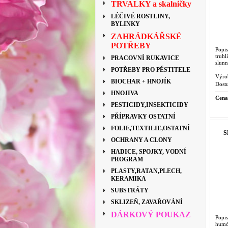
TRVALKY a skalničky
LÉČIVÉ ROSTLINY,
BYLINKY
ZAHRÁDKÁŘSKÉ
POTŘEBY
Popi
truh
PRACOVNÍ RUKAVICE
slun
půdu.
POTŘEBY PRO PĚSTITELE
povrc
Výro
BIOCHAR + HNOJÍK
Dostu
HNOJIVA
Cena
PESTICIDY,INSEKTICIDY
PŘÍPRAVKY OSTATNÍ
FOLIE,TEXTILIE,OSTATNÍ
S
OCHRANY A CLONY
HADICE, SPOJKY, VODNÍ
PROGRAM
PLASTY,RATAN,PLECH,
KERAMIKA
SUBSTRÁTY
SKLIZEŇ, ZAVAŘOVÁNÍ
DÁRKOVÝ POUKAZ
Popis
humó