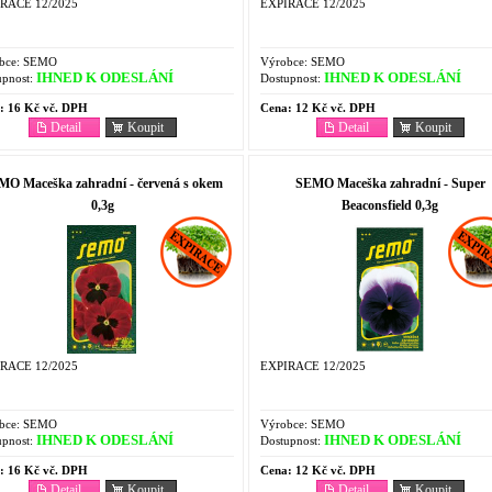
RACE 12/2025
EXPIRACE 12/2025
bce:
SEMO
Výrobce:
SEMO
IHNED K ODESLÁNÍ
IHNED K ODESLÁNÍ
pnost:
Dostupnost:
:
16 Kč vč. DPH
Cena:
12 Kč vč. DPH
Detail
Koupit
Detail
Koupit
MO Maceška zahradní - červená s okem
SEMO Maceška zahradní - Super
0,3g
Beaconsfield 0,3g
RACE 12/2025
EXPIRACE 12/2025
bce:
SEMO
Výrobce:
SEMO
IHNED K ODESLÁNÍ
IHNED K ODESLÁNÍ
pnost:
Dostupnost:
:
16 Kč vč. DPH
Cena:
12 Kč vč. DPH
Detail
Koupit
Detail
Koupit