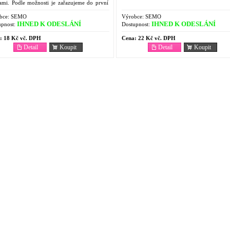
nami. Podle možnosti je zařazujeme do první
ě. Vyžadují slunečné polohy chráněné před
mi větry....
bce:
SEMO
Výrobce:
SEMO
IHNED K ODESLÁNÍ
IHNED K ODESLÁNÍ
pnost:
Dostupnost:
:
18 Kč vč. DPH
Cena:
22 Kč vč. DPH
Detail
Koupit
Detail
Koupit