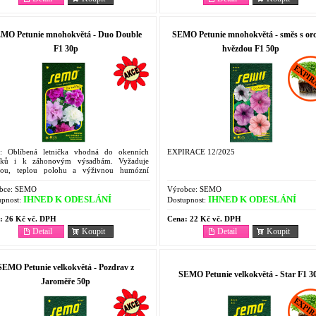
MO Petunie mnohokvětá - Duo Double
SEMO Petunie mnohokvětá - směs s or
F1 30p
hvězdou F1 50p
s: Oblíbená letnička vhodná do okenních
EXPIRACE 12/2025
líků i k záhonovým výsadbám. Vyžaduje
nou, teplou polohu a výživnou humózní
 Nesnáší větrné stanoviště. Semeno sejeme na
h jemně...
bce:
SEMO
Výrobce:
SEMO
IHNED K ODESLÁNÍ
IHNED K ODESLÁNÍ
pnost:
Dostupnost:
:
26 Kč vč. DPH
Cena:
22 Kč vč. DPH
Detail
Koupit
Detail
Koupit
SEMO Petunie velkokvětá - Pozdrav z
SEMO Petunie velkokvětá - Star F1 3
Jaroměře 50p