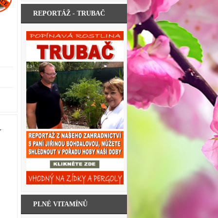
REPORTÁŽ - TRUBAČ
´
PLNÉ VITAMÍNŮ