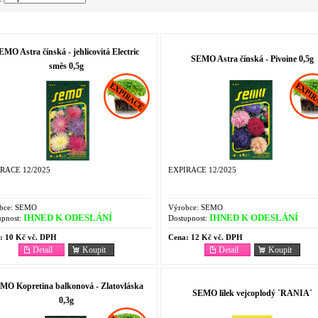
EMO Astra čínská - jehlicovitá Electric
SEMO Astra čínská - Pivoine 0,5g
směs 0,5g
RACE 12/2025
EXPIRACE 12/2025
bce:
SEMO
Výrobce:
SEMO
IHNED K ODESLÁNÍ
IHNED K ODESLÁNÍ
pnost:
Dostupnost:
:
10 Kč vč. DPH
Cena:
12 Kč vč. DPH
Detail
Koupit
Detail
Koupit
MO Kopretina balkonová - Zlatovláska
SEMO lilek vejcoplodý ´RANIA´
0,3g