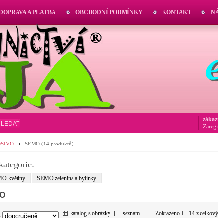
DOPRAVA A PLATBA
OBCHODNÍ PODMÍNKY
KONTAKT
N
zákaz
HLEDAT
Zaregi
OSIVO
SEMO
(14 produktů)
kategorie:
O květiny
SEMO zelenina a bylinky
O
katalog s obrázky
seznam
Zobrazeno 1 - 14 z celkov
: