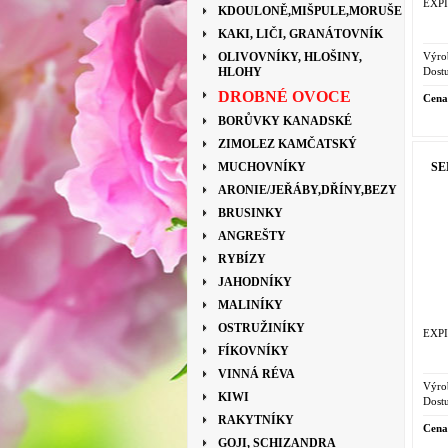
EXPI
KDOULONĚ,MIŠPULE,MORUŠE
KAKI, LIČI, GRANÁTOVNÍK
Výro
OLIVOVNÍKY, HLOŠINY,
Dostu
HLOHY
DROBNÉ OVOCE
Cena
BORŮVKY KANADSKÉ
ZIMOLEZ KAMČATSKÝ
SE
MUCHOVNÍKY
ARONIE/JEŘÁBY,DŘÍNY,BEZY
BRUSINKY
ANGREŠTY
RYBÍZY
JAHODNÍKY
MALINÍKY
OSTRUŽINÍKY
EXPI
FÍKOVNÍKY
VINNÁ RÉVA
Výro
KIWI
Dostu
RAKYTNÍKY
Cena
GOJI, SCHIZANDRA