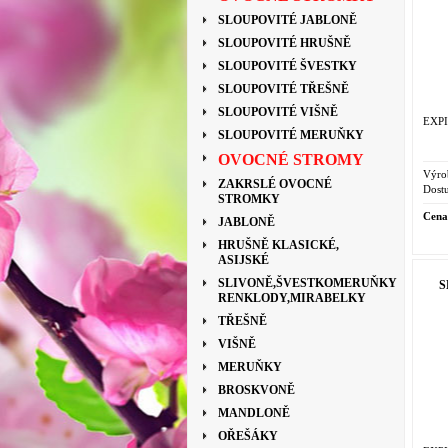
SLOUPOVITÉ JABLONĚ
SLOUPOVITÉ HRUŠNĚ
SLOUPOVITÉ ŠVESTKY
SLOUPOVITÉ TŘEŠNĚ
SLOUPOVITÉ VIŠNĚ
EXPI
SLOUPOVITÉ MERUŇKY
OVOCNÉ STROMY
Výro
ZAKRSLÉ OVOCNÉ
Dostu
STROMKY
Cena
JABLONĚ
HRUŠNĚ KLASICKÉ,
ASIJSKÉ
SLIVONĚ,ŠVESTKOMERUŇKY
S
RENKLODY,MIRABELKY
TŘEŠNĚ
VIŠNĚ
MERUŇKY
BROSKVONĚ
MANDLONĚ
OŘEŠÁKY