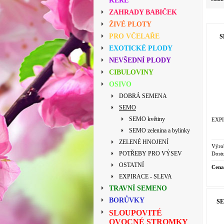
KEŘE
ZAHRADY BABIČEK
ŽIVÉ PLOTY
PRO VČELAŘE
S
EXOTICKÉ PLODY
NEVŠEDNÍ PLODY
CIBULOVINY
OSIVO
DOBRÁ SEMENA
SEMO
SEMO květiny
EXPI
SEMO zelenina a bylinky
ZELENÉ HNOJENÍ
Výro
POTŘEBY PRO VÝSEV
Dostu
OSTATNÍ
Cena
EXPIRACE - SLEVA
TRAVNÍ SEMENO
BORŮVKY
SE
SLOUPOVITÉ
OVOCNÉ STROMKY