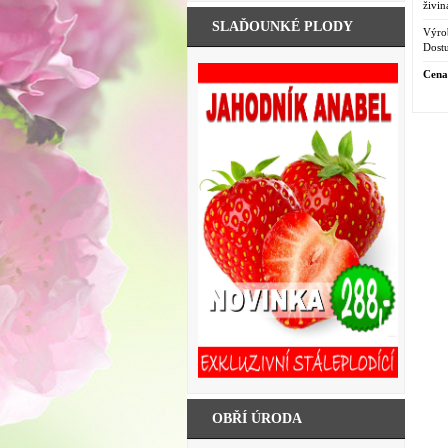
živi
trat
SLAĎOUNKÉ PLODY
silný
Výro
Dostu
Cena
OBŘÍ ÚRODA