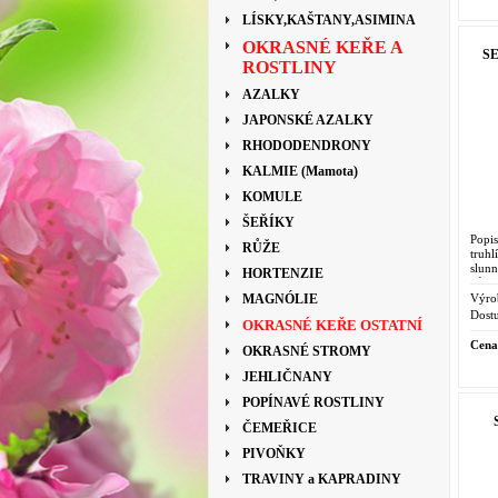
LÍSKY,KAŠTANY,ASIMINA
OKRASNÉ KEŘE A
SE
ROSTLINY
AZALKY
JAPONSKÉ AZALKY
RHODODENDRONY
KALMIE (Mamota)
KOMULE
ŠEŘÍKY
Popi
RŮŽE
truh
slun
HORTENZIE
půdu.
povrc
Výro
MAGNÓLIE
Dostu
OKRASNÉ KEŘE OSTATNÍ
Cena
OKRASNÉ STROMY
JEHLIČNANY
POPÍNAVÉ ROSTLINY
ČEMEŘICE
PIVOŇKY
TRAVINY a KAPRADINY