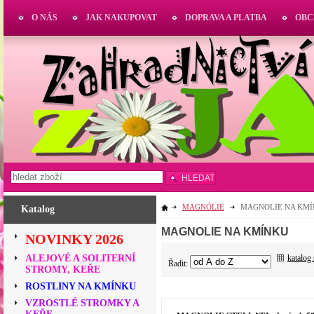
O NÁS
JAK NAKUPOVAT
DOPRAVA A PLATBA
OBC
HLEDAT
MAGNÓLIE
MAGNOLIE NA KM
Katalog
MAGNOLIE NA KMÍNKU
NOVINKY 2026
katalog
ALEJOVÉ A SOLITERNÍ
Řadit:
STROMY, KEŘE
ROSTLINY NA KMÍNKU
VZROSTLÉ STROMKY A