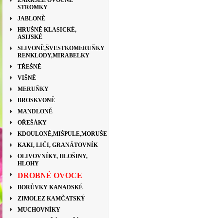
ZAKRSLÉ OVOCNÉ
STROMKY
JABLONĚ
HRUŠNĚ KLASICKÉ,
ASIJSKÉ
SLIVONĚ,ŠVESTKOMERUŇKY
RENKLODY,MIRABELKY
TŘEŠNĚ
VIŠNĚ
MERUŇKY
BROSKVONĚ
MANDLONĚ
OŘEŠÁKY
KDOULONĚ,MIŠPULE,MORUŠE
KAKI, LIČI, GRANÁTOVNÍK
OLIVOVNÍKY, HLOŠINY,
HLOHY
DROBNÉ OVOCE
BORŮVKY KANADSKÉ
ZIMOLEZ KAMČATSKÝ
MUCHOVNÍKY