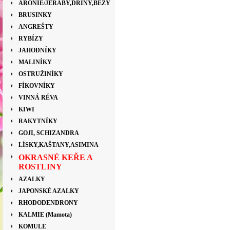
ARONIE/JEŘÁBY,DŘÍNY,BEZY
BRUSINKY
ANGREŠTY
RYBÍZY
JAHODNÍKY
MALINÍKY
OSTRUŽINÍKY
FÍKOVNÍKY
VINNÁ RÉVA
KIWI
RAKYTNÍKY
GOJI, SCHIZANDRA
LÍSKY,KAŠTANY,ASIMINA
OKRASNÉ KEŘE A
ROSTLINY
AZALKY
JAPONSKÉ AZALKY
RHODODENDRONY
KALMIE (Mamota)
KOMULE