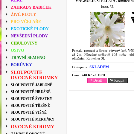
KEŘE
MAGNOLIE STELLATA - kmínek 50
kont. 3L
ZAHRADY BABIČEK
ŽIVÉ PLOTY
PRO VČELAŘE
EXOTICKÉ PLODY
NEVŠEDNÍ PLODY
CIBULOVINY
OSIVO
Pomalu rostoucí a široce větvený keř. Výš
až 2m. Nápadné sněhově bílé květy ješt
TRAVNÍ SEMENO
olistěním. Kontejner 3L
BORŮVKY
SKLADEM
Dostupnost:
SLOUPOVITÉ
Cena:
748 Kč vč. DPH
OVOCNÉ STROMKY
Detail
Koupit
SLOUPOVITÉ JABLONĚ
SLOUPOVITÉ HRUŠNĚ
SLOUPOVITÉ ŠVESTKY
SLOUPOVITÉ TŘEŠNĚ
SLOUPOVITÉ VIŠNĚ
SLOUPOVITÉ MERUŇKY
OVOCNÉ STROMY