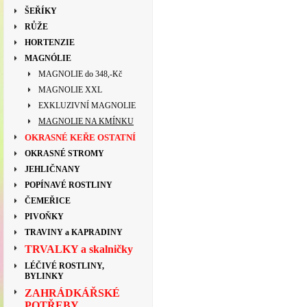
ŠEŘÍKY
RŮŽE
HORTENZIE
MAGNÓLIE
MAGNOLIE do 348,-Kč
MAGNOLIE XXL
EXKLUZIVNÍ MAGNOLIE
MAGNOLIE NA KMÍNKU
OKRASNÉ KEŘE OSTATNÍ
OKRASNÉ STROMY
JEHLIČNANY
POPÍNAVÉ ROSTLINY
ČEMEŘICE
PIVOŇKY
TRAVINY a KAPRADINY
TRVALKY a skalničky
LÉČIVÉ ROSTLINY,
BYLINKY
ZAHRÁDKÁŘSKÉ
POTŘEBY