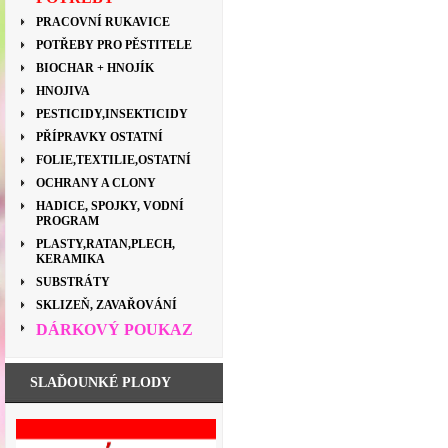
PRACOVNÍ RUKAVICE
POTŘEBY PRO PĚSTITELE
BIOCHAR + HNOJÍK
HNOJIVA
PESTICIDY,INSEKTICIDY
PŘÍPRAVKY OSTATNÍ
FOLIE,TEXTILIE,OSTATNÍ
OCHRANY A CLONY
HADICE, SPOJKY, VODNÍ
PROGRAM
PLASTY,RATAN,PLECH,
KERAMIKA
SUBSTRÁTY
SKLIZEŇ, ZAVAŘOVÁNÍ
DÁRKOVÝ POUKAZ
SLAĎOUNKÉ PLODY