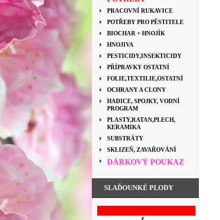
PRACOVNÍ RUKAVICE
POTŘEBY PRO PĚSTITELE
BIOCHAR + HNOJÍK
HNOJIVA
PESTICIDY,INSEKTICIDY
PŘÍPRAVKY OSTATNÍ
FOLIE,TEXTILIE,OSTATNÍ
OCHRANY A CLONY
HADICE, SPOJKY, VODNÍ
PROGRAM
PLASTY,RATAN,PLECH,
KERAMIKA
SUBSTRÁTY
SKLIZEŇ, ZAVAŘOVÁNÍ
DÁRKOVÝ POUKAZ
SLAĎOUNKÉ PLODY