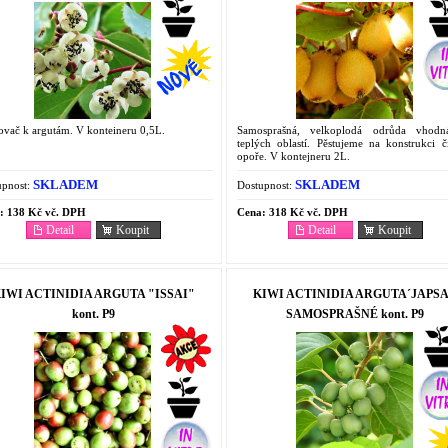
vač k argutám. V konteineru 0,5L.
Samosprašná, velkoplodá odrůda vhod
teplých oblastí. Pěstujeme na konstrukci č
opoře. V kontejneru 2L.
SKLADEM
SKLADEM
pnost:
Dostupnost:
:
138 Kč vč. DPH
Cena:
318 Kč vč. DPH
Detail
Koupit
Detail
Koupit
IWI ACTINIDIA ARGUTA "ISSAI"
KIWI ACTINIDIA ARGUTA´JAPSA
kont. P9
SAMOSPRAŠNÉ kont. P9