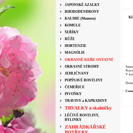
JAPONSKÉ AZALKY
RHODODENDRONY
KI
KALMIE (Mamota)
KOMULE
ŠEŘÍKY
RŮŽE
HORTENZIE
MAGNÓLIE
OKRASNÉ KEŘE OSTATNÍ
OKRASNÉ STROMY
Samo
Prav
JEHLIČNANY
V ko
POPÍNAVÉ ROSTLINY
Dostu
ČEMEŘICE
Cena
PIVOŇKY
TRAVINY a KAPRADINY
TRVALKY a skalničky
LÉČIVÉ ROSTLINY,
BYLINKY
ZAHRÁDKÁŘSKÉ
POTŘEBY