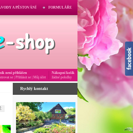
ÁVODY A PĚSTOVÁNÍ
FORMULÁŘE
ník není přihlášen
Nákupní košík
strovat se
|
Přihlásit se
|
Můj účet
žádné položky
Rychlý kontakt
É