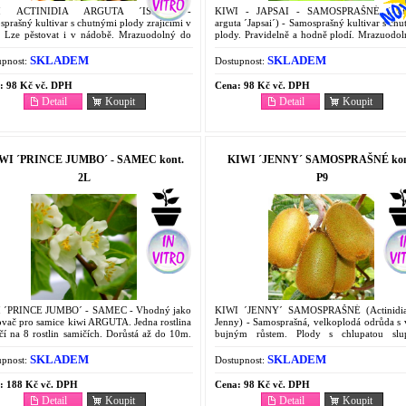
I ACTINIDIA ARGUTA ´ISSAI´ -
KIWI - JAPSAI - SAMOSPRAŠNÉ (Acti
prašný kultivar s chutnými plody zrajícími v
arguta ´Japsai´) - Samosprašný kultivar s ch
u. Lze pěstovat i v nádobě. Mrazuodolný do
plody. Pravidelně a hodně plodí. Mrazuodol
.
-27°C. V kontejneru P9.
SKLADEM
SKLADEM
pnost:
Dostupnost:
:
98 Kč vč. DPH
Cena:
98 Kč vč. DPH
Detail
Koupit
Detail
Koupit
WI ´PRINCE JUMBO´ - SAMEC kont.
KIWI ´JENNY´ SAMOSPRAŠNÉ kon
2L
P9
 ´PRINCE JUMBO´ - SAMEC - Vhodný jako
KIWI ´JENNY´ SAMOSPRAŠNÉ (Actinidia
ovač pro samice kiwi ARGUTA. Jedna rostlina
Jenny) - Samosprašná, velkoplodá odrůda s 
čí na 8 rostlin samičích. Dorůstá až do 10m.
bujným růstem. Plody s chlupatou slu
jner 2L.
Kontejner P9.
SKLADEM
SKLADEM
pnost:
Dostupnost:
:
188 Kč vč. DPH
Cena:
98 Kč vč. DPH
Detail
Koupit
Detail
Koupit