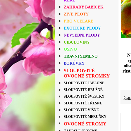
KEŘE
ZAHRADY BABIČEK
ŽIVÉ PLOTY
PRO VČELAŘE
EXOTICKÉ PLODY
NEVŠEDNÍ PLODY
CIBULOVINY
OSIVO
N
TRAVNÍ SEMENO
r
BORŮVKY
oli
SLOUPOVITÉ
růst
OVOCNÉ STROMKY
SLOUPOVITÉ JABLONĚ
SLOUPOVITÉ HRUŠNĚ
SLOUPOVITÉ ŠVESTKY
Řadit
SLOUPOVITÉ TŘEŠNĚ
SLOUPOVITÉ VIŠNĚ
SLOUPOVITÉ MERUŇKY
OVOCNÉ STROMY