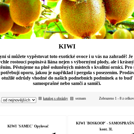
KIWI
yní si můžete vypěstovat toto exotické ovoce i u vás na zahradě! Je 
ychle rostoucí popínává liána nejen s výbornými plody, ale i krásn
stěním. Pěstujeme na plně osluněných místech s kvalitní ornicí. Pro 
 potřebují oporu, jakou je například i pergola s posezením. Prod
otužilé odrůdy vhodné do našich podnebních podmínek a to buď
samosprašné nebo samčí a samičí.
katalog s obrázky
seznam
Zobrazeno 1 - 8 z celko
:
KIWI ´BOSKOOP´ - SAMOSPRAŠ
KIWI ´SAMEC´ Opylovač
kont. 3L