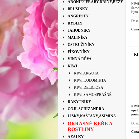
ARONIE/JEŘÁBY,DŘÍNY,BEZY
KIW
Samos
BRUSINKY
říjn
-25°C
ANGREŠTY
Dostu
RYBÍZY
Cena
JAHODNÍKY
MALINÍKY
OSTRUŽINÍKY
FÍKOVNÍKY
KI
VINNÁ RÉVA
KIWI
KIWI ARGUTA
KIWI KOLOMIKTA
KIWI DELICIOSA
KIWI SAMOSPRAŠNÉ
RAKYTNÍKY
KIWI
GOJI, SCHIZANDRA
opyl
posta
LÍSKY,KAŠTANY,ASIMINA
Konte
OKRASNÉ KEŘE A
Dostu
ROSTLINY
Cena
AZALKY