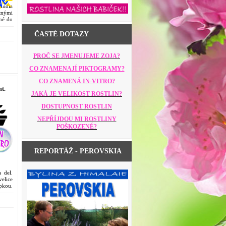
nidia
utnými
né do
ČASTÉ DOTAZY
PROČ SE JMENUJEME ZOJA?
CO ZNAMENAJÍ PIKTOGRAMY?
CO ZNAMENÁ IN-VITRO?
t.
JAKÁ JE VELIKOST ROSTLIN?
DOSTUPNOST ROSTLIN
NEPŘÍJDOU MI ROSTLINY
POŠKOZENÉ?
REPORTÁŽ - PEROVSKIA
 del.
velice
pkou.