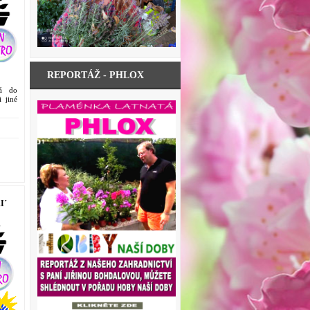
REPORTÁŽ - PHLOX
ná do
i jiné
I´