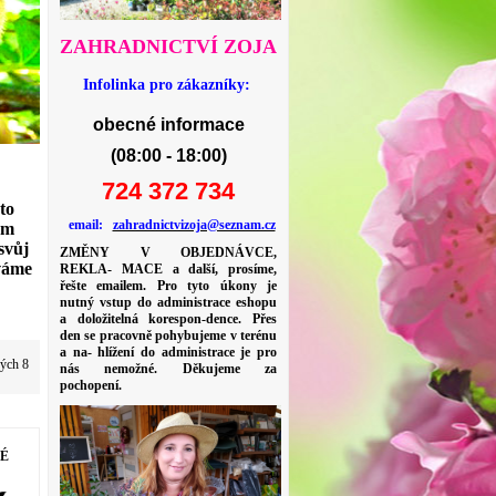
ZAHRADNICTVÍ ZOJA
Infolinka pro zákazníky:
obecné informace
(08:00 - 18:00)
724 372 734
to
email:
zahradnictvizoja@seznam.cz
ým
svůj
ZMĚNY V OBJEDNÁVCE,
áváme
REKLA- MACE a další, prosíme,
řešte emailem. Pro tyto úkony je
nutný vstup do administrace eshopu
a doložitelná korespon-dence. Přes
den se pracovně pohybujeme v terénu
a na- hlížení do administrace je pro
vých 8
nás nemožné. Děkujeme za
pochopení.
NÉ