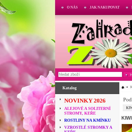
O NÁS
JAK NAKUPOVAT
Katalog
Pod
NOVINKY 2026
KI
ALEJOVÉ A SOLITERNÍ
STROMY, KEŘE
KIWI
ROSTLINY NA KMÍNKU
VZROSTLÉ STROMKY A