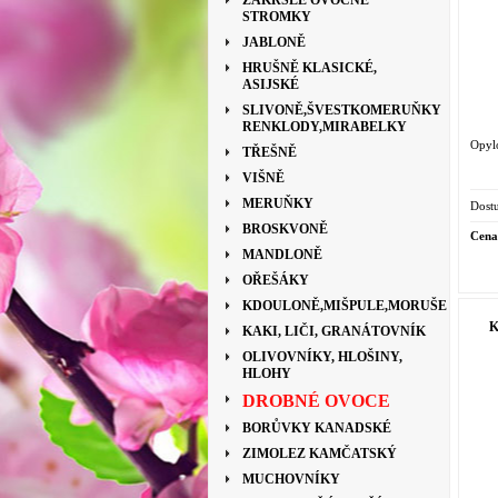
ZAKRSLÉ OVOCNÉ
STROMKY
JABLONĚ
HRUŠNĚ KLASICKÉ,
ASIJSKÉ
SLIVONĚ,ŠVESTKOMERUŇKY
RENKLODY,MIRABELKY
Opylo
TŘEŠNĚ
VIŠNĚ
MERUŇKY
Dostu
BROSKVONĚ
Cena
MANDLONĚ
OŘEŠÁKY
KDOULONĚ,MIŠPULE,MORUŠE
K
KAKI, LIČI, GRANÁTOVNÍK
OLIVOVNÍKY, HLOŠINY,
HLOHY
DROBNÉ OVOCE
BORŮVKY KANADSKÉ
ZIMOLEZ KAMČATSKÝ
MUCHOVNÍKY