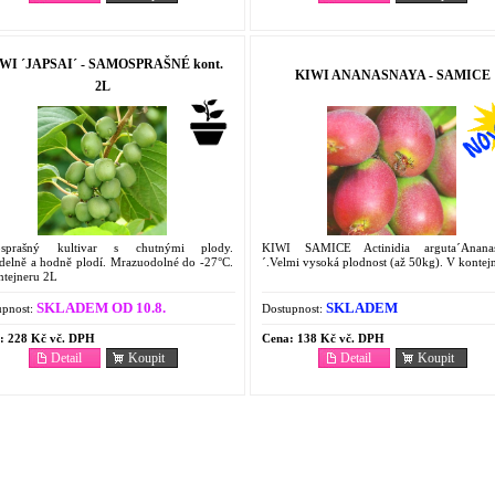
WI ´JAPSAI´ - SAMOSPRAŠNÉ kont.
KIWI ANANASNAYA - SAMICE
2L
sprašný kultivar s chutnými plody.
KIWI SAMICE Actinidia arguta´Anana
idelně a hodně plodí. Mrazuodolné do -27°C.
´.Velmi vysoká plodnost (až 50kg). V kontej
ntejneru 2L
SKLADEM OD 10.8.
SKLADEM
pnost:
Dostupnost:
:
228 Kč vč. DPH
Cena:
138 Kč vč. DPH
Detail
Koupit
Detail
Koupit