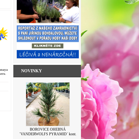
snaya
NOVINKY
neru.
SKLENICE ZAVAŘOVACÍ S VÍČKEM
BOROVICE OHEBNÁ
´VANDERWOLFS PYRAMID´ kont.
LEVANDULE 500ML
7,5L