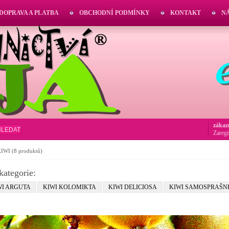
DOPRAVA A PLATBA
OBCHODNÍ PODMÍNKY
KONTAKT
N
zákaz
HLEDAT
Zaregi
KIWI
(8 produktů)
kategorie:
WI ARGUTA
KIWI KOLOMIKTA
KIWI DELICIOSA
KIWI SAMOSPRAŠN