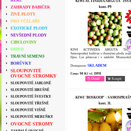
KEŘE
KIWI ACTINIDIA ARGUTA "ISSA
kont. P9
ZAHRADY BABIČEK
ŽIVÉ PLOTY
PRO VČELAŘE
EXOTICKÉ PLODY
NEVŠEDNÍ PLODY
CIBULOVINY
OSIVO
KIWI ACTINIDIA ARGUTA ´ISSA
Samosprašný kultivar s chutnými plody zraj
TRAVNÍ SEMENO
říjnu. Lze pěstovat i v nádobě. Mrazuodo
-25°C.
BORŮVKY
SKLADEM
Dostupnost:
SLOUPOVITÉ
Cena:
98 Kč vč. DPH
OVOCNÉ STROMKY
Detail
Koupit
SLOUPOVITÉ JABLONĚ
SLOUPOVITÉ HRUŠNĚ
SLOUPOVITÉ ŠVESTKY
KIWI ´BOSKOOP´ - SAMOSPRAŠ
kont. 3L
SLOUPOVITÉ TŘEŠNĚ
SLOUPOVITÉ VIŠNĚ
SLOUPOVITÉ MERUŇKY
OVOCNÉ STROMY