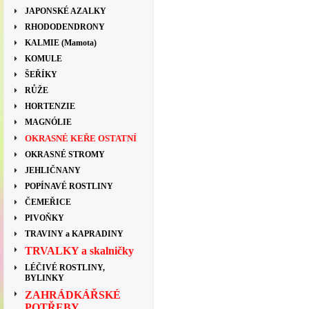
JAPONSKÉ AZALKY
RHODODENDRONY
KALMIE (Mamota)
KOMULE
ŠEŘÍKY
RŮŽE
HORTENZIE
MAGNÓLIE
OKRASNÉ KEŘE OSTATNÍ
OKRASNÉ STROMY
JEHLIČNANY
POPÍNAVÉ ROSTLINY
ČEMEŘICE
PIVOŇKY
TRAVINY a KAPRADINY
TRVALKY a skalničky
LÉČIVÉ ROSTLINY,
BYLINKY
ZAHRÁDKÁŘSKÉ
POTŘEBY