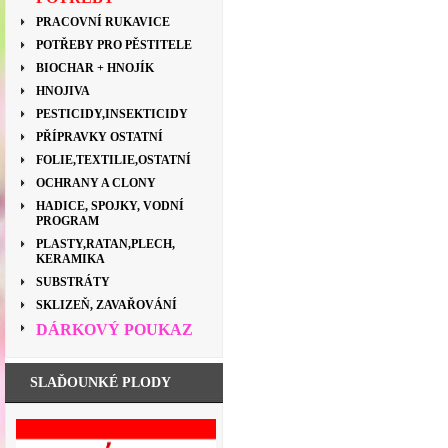
PRACOVNÍ RUKAVICE
POTŘEBY PRO PĚSTITELE
BIOCHAR + HNOJÍK
HNOJIVA
PESTICIDY,INSEKTICIDY
PŘÍPRAVKY OSTATNÍ
FOLIE,TEXTILIE,OSTATNÍ
OCHRANY A CLONY
HADICE, SPOJKY, VODNÍ
PROGRAM
PLASTY,RATAN,PLECH,
KERAMIKA
SUBSTRÁTY
SKLIZEŇ, ZAVAŘOVÁNÍ
DÁRKOVÝ POUKAZ
SLAĎOUNKÉ PLODY