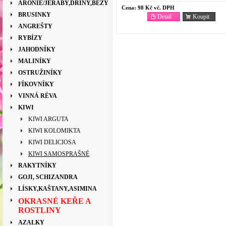
ARONIE/JEŘÁBY,DŘÍNY,BEZY
Cena:
98 Kč vč. DPH
BRUSINKY
Detail
Koupit
ANGREŠTY
RYBÍZY
JAHODNÍKY
MALINÍKY
OSTRUŽINÍKY
FÍKOVNÍKY
VINNÁ RÉVA
KIWI
KIWI ARGUTA
KIWI KOLOMIKTA
KIWI DELICIOSA
KIWI SAMOSPRAŠNÉ
RAKYTNÍKY
GOJI, SCHIZANDRA
LÍSKY,KAŠTANY,ASIMINA
OKRASNÉ KEŘE A
ROSTLINY
AZALKY