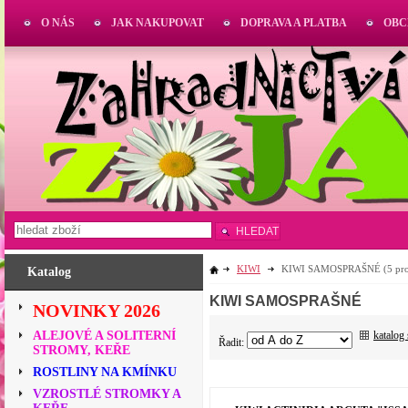
O NÁS
JAK NAKUPOVAT
DOPRAVA A PLATBA
OBC
HLEDAT
KIWI
KIWI SAMOSPRAŠNÉ
(5 pr
Katalog
KIWI SAMOSPRAŠNÉ
NOVINKY 2026
katalog
ALEJOVÉ A SOLITERNÍ
Řadit:
STROMY, KEŘE
ROSTLINY NA KMÍNKU
VZROSTLÉ STROMKY A