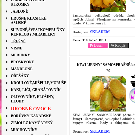
ZAKRSLÉ OVOCNÉ
STROMKY
JABLONĚ
Samosprašná, velkoplodá odrůda vhod
HRUŠNĚ KLASICKÉ,
teplých oblastí. Pěstujeme na konstrukci č
ASIJSKÉ
opoře. V kontejneru 2L.
SLIVONĚ,ŠVESTKOMERUŇKY
SKLADEM
Dostupnost:
RENKLODY,MIRABELKY
Cena:
318 Kč vč. DPH
TŘEŠNĚ
Detail
Koupit
VIŠNĚ
MERUŇKY
BROSKVONĚ
KIWI ´JENNY´ SAMOSPRAŠNÉ ko
MANDLONĚ
P9
OŘEŠÁKY
KDOULONĚ,MIŠPULE,MORUŠE
KAKI, LIČI, GRANÁTOVNÍK
OLIVOVNÍKY, HLOŠINY,
HLOHY
DROBNÉ OVOCE
KIWI ´JENNY´ SAMOSPRAŠNÉ (Actinidia
BORŮVKY KANADSKÉ
Jenny) - Samosprašná, velkoplodá odrůda s 
bujným růstem. Plody s chlupatou sl
ZIMOLEZ KAMČATSKÝ
Kontejner P9.
MUCHOVNÍKY
SKLADEM
Dostupnost: