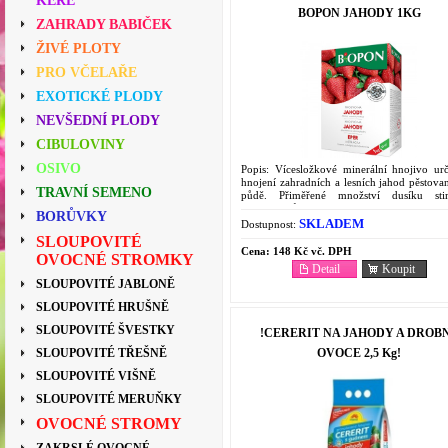
KEŘE
BOPON JAHODY 1KG
ZAHRADY BABIČEK
ŽIVÉ PLOTY
PRO VČELAŘE
EXOTICKÉ PLODY
NEVŠEDNÍ PLODY
CIBULOVINY
OSIVO
Popis: Vícesložkové minerální hnojivo ur
hnojení zahradních a lesních jahod pěstova
TRAVNÍ SEMENO
půdě. Přiměřené množství dusíku sti
náležitý růst a brání hromadění škod
BORŮVKY
dusičnanů v plodech....
SKLADEM
Dostupnost:
SLOUPOVITÉ
Cena:
148 Kč vč. DPH
OVOCNÉ STROMKY
Detail
Koupit
SLOUPOVITÉ JABLONĚ
SLOUPOVITÉ HRUŠNĚ
SLOUPOVITÉ ŠVESTKY
!CERERIT NA JAHODY A DROB
OVOCE 2,5 Kg!
SLOUPOVITÉ TŘEŠNĚ
SLOUPOVITÉ VIŠNĚ
SLOUPOVITÉ MERUŇKY
OVOCNÉ STROMY