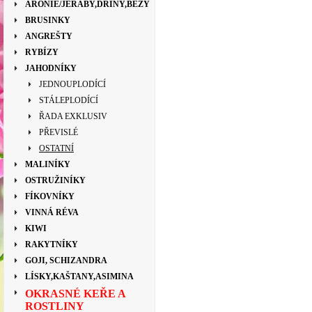
ARONIE/JEŘÁBY,DŘÍNY,BEZY
BRUSINKY
ANGREŠTY
RYBÍZY
JAHODNÍKY
JEDNOUPLODÍCÍ
STÁLEPLODÍCÍ
ŘADA EXKLUSIV
PŘEVISLÉ
OSTATNÍ
MALINÍKY
OSTRUŽINÍKY
FÍKOVNÍKY
VINNÁ RÉVA
KIWI
RAKYTNÍKY
GOJI, SCHIZANDRA
LÍSKY,KAŠTANY,ASIMINA
OKRASNÉ KEŘE A
ROSTLINY