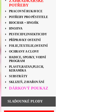
ZAHRÁDKÁŘSKÉ
POTŘEBY
PRACOVNÍ RUKAVICE
POTŘEBY PRO PĚSTITELE
BIOCHAR + HNOJÍK
HNOJIVA
PESTICIDY,INSEKTICIDY
PŘÍPRAVKY OSTATNÍ
FOLIE,TEXTILIE,OSTATNÍ
OCHRANY A CLONY
HADICE, SPOJKY, VODNÍ
PROGRAM
PLASTY,RATAN,PLECH,
KERAMIKA
SUBSTRÁTY
SKLIZEŇ, ZAVAŘOVÁNÍ
DÁRKOVÝ POUKAZ
SLAĎOUNKÉ PLODY