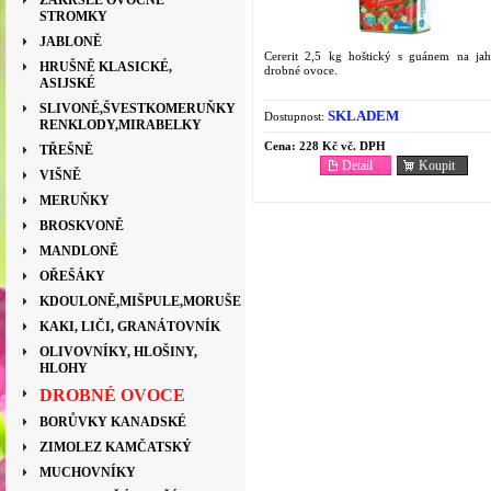
ZAKRSLÉ OVOCNÉ
STROMKY
JABLONĚ
Cererit 2,5 kg hoštický s guánem na ja
HRUŠNĚ KLASICKÉ,
drobné ovoce.
ASIJSKÉ
SLIVONĚ,ŠVESTKOMERUŇKY
SKLADEM
Dostupnost:
RENKLODY,MIRABELKY
Cena:
228 Kč vč. DPH
TŘEŠNĚ
Detail
Koupit
VIŠNĚ
MERUŇKY
BROSKVONĚ
MANDLONĚ
OŘEŠÁKY
KDOULONĚ,MIŠPULE,MORUŠE
KAKI, LIČI, GRANÁTOVNÍK
OLIVOVNÍKY, HLOŠINY,
HLOHY
DROBNÉ OVOCE
BORŮVKY KANADSKÉ
ZIMOLEZ KAMČATSKÝ
MUCHOVNÍKY