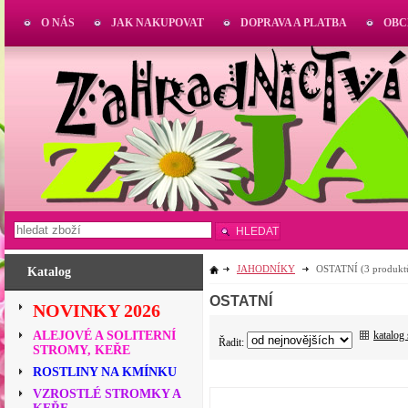
O NÁS
JAK NAKUPOVAT
DOPRAVA A PLATBA
OBC
HLEDAT
JAHODNÍKY
OSTATNÍ
(3 produkt
Katalog
OSTATNÍ
NOVINKY 2026
katalog
ALEJOVÉ A SOLITERNÍ
Řadit:
STROMY, KEŘE
ROSTLINY NA KMÍNKU
VZROSTLÉ STROMKY A