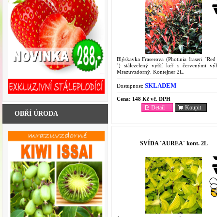
Blýskavka Fraserova (Photinia fraseri ´Red
´) stálezelený vyšší keř s červenými vý
Mrazuvzdorný. Kontejner 2L.
SKLADEM
Dostupnost:
Cena:
148 Kč vč. DPH
Detail
Koupit
OBŘÍ ÚRODA
SVÍDA ´AUREA´ kont. 2L