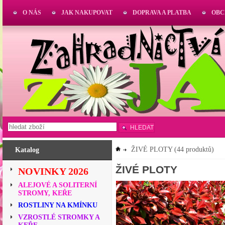
O NÁS
JAK NAKUPOVAT
DOPRAVA A PLATBA
OBC
HLEDAT
ŽIVÉ PLOTY
(44 produktů)
Katalog
ŽIVÉ PLOTY
NOVINKY 2026
ALEJOVÉ A SOLITERNÍ
STROMY, KEŘE
ROSTLINY NA KMÍNKU
VZROSTLÉ STROMKY A