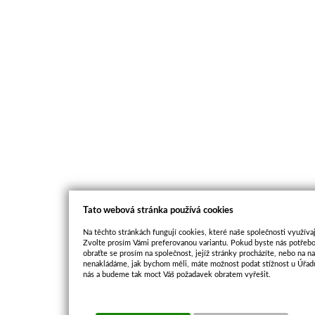
Tato webová stránka používá cookies
Na těchto stránkách fungují cookies, které naše společnosti využívaj
Zvolte prosím Vámi preferovanou variantu. Pokud byste nás potřebo
obraťte se prosím na společnost, jejíž stránky procházíte, nebo na 
nenakládáme, jak bychom měli, máte možnost podat stížnost u Úřadu
nás a budeme tak moct Váš požadavek obratem vyřešit.