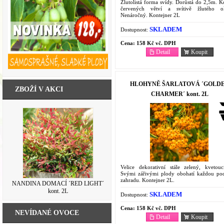
Žlutolistá forma svídy. Dorůstá do 2,5m. K
červených větví a svítivě žlutého oli
Nenáročný. Kontejner 2L
SKLADEM
Dostupnost:
Cena:
158 Kč vč. DPH
Detail
Koupit
HLOHYNĚ ŠARLATOVÁ ´GOLD
ZBOŽÍ V AKCI
CHARMER´ kont. 2L
Velice dekorativní stále zelený, kvetouc
Svými zářivými plody obohatí každou po
zahradu. Kontejner 2L.
NANDINA DOMACÍ ´RED LIGHT´
kont. 2L
SKLADEM
Dostupnost:
Cena:
158 Kč vč. DPH
NEVÍDANÉ OVOCE
Detail
Koupit