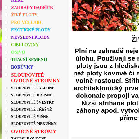
KEŘE
ZAHRADY BABIČEK
ŽIVÉ PLOTY
PRO VČELAŘE
EXOTICKÉ PLODY
Ž
NEVŠEDNÍ PLODY
CIBULOVINY
Plní na zahradě neje
OSIVO
úlohu. Používají se
TRAVNÍ SEMENO
ploty jsou z hledisk
BORŮVKY
než ploty kovové či 
SLOUPOVITÉ
volně rostoucí. Stři
OVOCNÉ STROMKY
architektonický prve
SLOUPOVITÉ JABLONĚ
dokonale propojí va
SLOUPOVITÉ HRUŠNĚ
Nižší střihané plo
SLOUPOVITÉ ŠVESTKY
záhony apod. vytvoř
SLOUPOVITÉ TŘEŠNĚ
přímo 
SLOUPOVITÉ VIŠNĚ
SLOUPOVITÉ MERUŇKY
OVOCNÉ STROMY