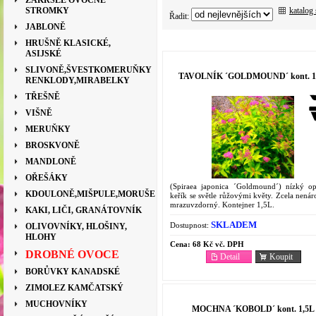
ZAKRSLÉ OVOCNÉ
katalog
STROMKY
Řadit:
JABLONĚ
HRUŠNĚ KLASICKÉ,
ASIJSKÉ
SLIVONĚ,ŠVESTKOMERUŇKY
TAVOLNÍK ´GOLDMOUND´ kont. 1
RENKLODY,MIRABELKY
TŘEŠNĚ
VIŠNĚ
MERUŇKY
BROSKVONĚ
MANDLONĚ
OŘEŠÁKY
(Spiraea japonica ´Goldmound´) nízký o
KDOULONĚ,MIŠPULE,MORUŠE
keřík se světle růžovými květy. Zcela nená
mrazuvzdorný. Kontejner 1,5L.
KAKI, LIČI, GRANÁTOVNÍK
SKLADEM
Dostupnost:
OLIVOVNÍKY, HLOŠINY,
HLOHY
Cena:
68 Kč vč. DPH
DROBNÉ OVOCE
Detail
Koupit
BORŮVKY KANADSKÉ
ZIMOLEZ KAMČATSKÝ
MUCHOVNÍKY
MOCHNA ´KOBOLD´ kont. 1,5L