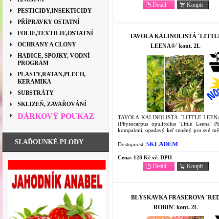
Detail
Koupit
PESTICIDY,INSEKTICIDY
PŘÍPRAVKY OSTATNÍ
FOLIE,TEXTILIE,OSTATNÍ
TAVOLA KALINOLISTÁ ´LITTL
OCHRANY A CLONY
LEENA®´ kont. 2L
HADICE, SPOJKY, VODNÍ
PROGRAM
PLASTY,RATAN,PLECH,
KERAMIKA
SUBSTRÁTY
SKLIZEŇ, ZAVAŘOVÁNÍ
DÁRKOVÝ POUKAZ
TAVOLA KALINOLISTÁ ´LITTLE LEEN
(Physocarpus opulifolius 'Little Leena' P
kompaktní, opadavý keř ceněný pro své měn
zbarvení listů a nenáročnost. Nové list
SLAĎOUNKÉ PLODY
zpočátku jasně zelené a...
SKLADEM
Dostupnost:
Cena:
128 Kč vč. DPH
Detail
Koupit
BLÝSKAVKA FRASEROVA ´RE
ROBIN´ kont. 2L