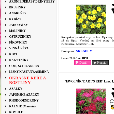
ARONIE/JEŘÁBY,DŘÍNY,BEZY
BRUSINKY
ANGREŠTY
RYBÍZY
JAHODNÍKY
MALINÍKY
OSTRUŽINÍKY
Kompaktní polokulovitý habitus. Opadavý.
až do října. Vhodný na živé ploty d
FÍKOVNÍKY
Nenáročný. Kontejner 1,5L
VINNÁ RÉVA
SKLADEM
Dostupnost:
KIWI
Cena:
78 Kč vč. DPH
RAKYTNÍKY
Detail
Koupit
GOJI, SCHIZANDRA
LÍSKY,KAŠTANY,ASIMINA
OKRASNÉ KEŘE A
TAVOLNÍK ´DART´S RED´ kont. 1
ROSTLINY
AZALKY
JAPONSKÉ AZALKY
RHODODENDRONY
KALMIE (Mamota)
KOMULE