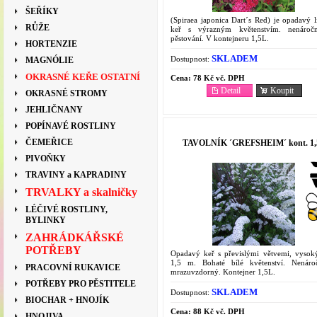
ŠEŘÍKY
(Spiraea japonica Dart´s Red) je opadavý l
RŮŽE
keř s výrazným květenstvím. nenároč
pěstování. V kontejneru 1,5L.
HORTENZIE
SKLADEM
Dostupnost:
MAGNÓLIE
OKRASNÉ KEŘE OSTATNÍ
Cena:
78 Kč vč. DPH
Detail
Koupit
OKRASNÉ STROMY
JEHLIČNANY
POPÍNAVÉ ROSTLINY
ČEMEŘICE
TAVOLNÍK ´GREFSHEIM´ kont. 1,
PIVOŇKY
TRAVINY a KAPRADINY
TRVALKY a skalničky
LÉČIVÉ ROSTLINY,
BYLINKY
ZAHRÁDKÁŘSKÉ
POTŘEBY
Opadavý keř s převislými větvemi, vysok
1,5 m. Bohaté bílé květenství. Nenár
PRACOVNÍ RUKAVICE
mrazuvzdorný. Kontejner 1,5L.
POTŘEBY PRO PĚSTITELE
SKLADEM
Dostupnost:
BIOCHAR + HNOJÍK
Cena:
88 Kč vč. DPH
HNOJIVA