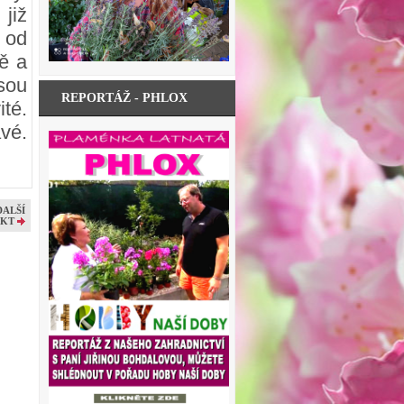
již
 od
ě a
sou
REPORTÁŽ - PHLOX
té.
vé.
DALŠÍ
KT