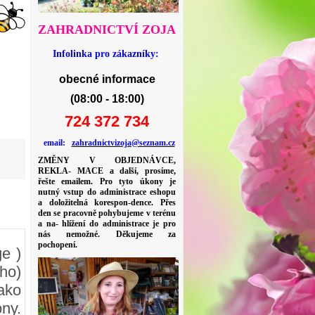
ZAHRADNICTVÍ ZOJA
Infolinka pro zákazníky:
obecné informace
(08:00 - 18:00)
724 372 734
email:
zahradnictvizoja@seznam.cz
ZMĚNY V OBJEDNÁVCE,
REKLA- MACE a další, prosíme,
řešte emailem. Pro tyto úkony je
nutný vstup do administrace eshopu
a doložitelná korespon-dence. Přes
den se pracovně pohybujeme v terénu
a na- hlížení do administrace je pro
nás nemožné. Děkujeme za
pochopení.
e )
ho)
ako
ny.