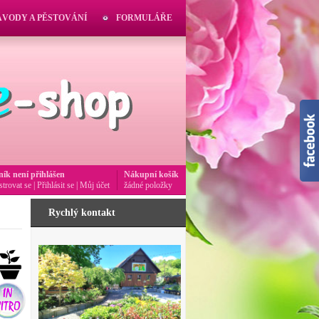
ÁVODY A PĚSTOVÁNÍ
FORMULÁŘE
ník není přihlášen
Nákupní košík
strovat se
|
Přihlásit se
|
Můj účet
žádné položky
Rychlý kontakt