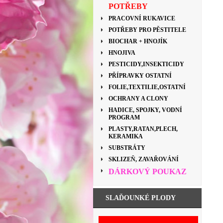
POTŘEBY
PRACOVNÍ RUKAVICE
POTŘEBY PRO PĚSTITELE
BIOCHAR + HNOJÍK
HNOJIVA
PESTICIDY,INSEKTICIDY
PŘÍPRAVKY OSTATNÍ
FOLIE,TEXTILIE,OSTATNÍ
OCHRANY A CLONY
HADICE, SPOJKY, VODNÍ
PROGRAM
PLASTY,RATAN,PLECH,
KERAMIKA
SUBSTRÁTY
SKLIZEŇ, ZAVAŘOVÁNÍ
DÁRKOVÝ POUKAZ
SLAĎOUNKÉ PLODY