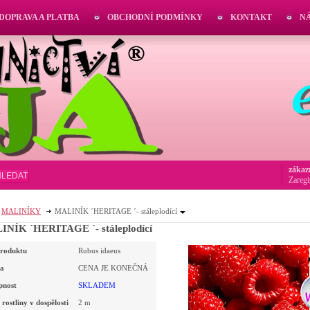
DOPRAVA A PLATBA
OBCHODNÍ PODMÍNKY
KONTAKT
N
zákaz
HLEDAT
Zaregi
MALINÍKY
MALINÍK ´HERITAGE ´- stáleplodící
NÍK ´HERITAGE ´- stáleplodící
roduktu
Rubus idaeus
a
CENA JE KONEČNÁ
pnost
SKLADEM
rostliny v dospělosti
2 m