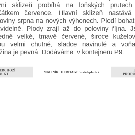
vní sklizeň probíhá na loňských prutech 
čátkem července. Hlavní sklizeň nastává
loviny srpna na nových výhonech. Plodí bohat
avidelně. Plody zrají až do poloviny října. J
ředně velké, tmavě červené, široce kuželovi
ou velmi chutné, sladce navinulé a voňa
žina je pevná. Dodáváme v kontejneru P9.
EDCHOZÍ
MALINÍK ´HERITAGE ´- stáleplodící
DUKT
PRODU