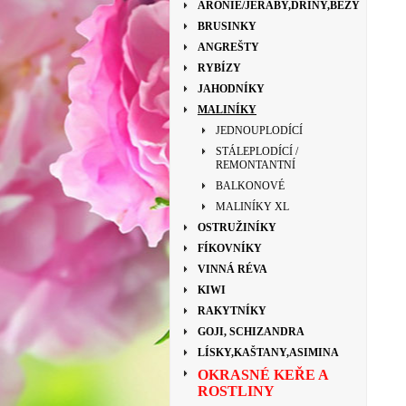
ARONIE/JEŘÁBY,DŘÍNY,BEZY
BRUSINKY
ANGREŠTY
RYBÍZY
JAHODNÍKY
MALINÍKY
JEDNOUPLODÍCÍ
STÁLEPLODÍCÍ /
REMONTANTNÍ
BALKONOVÉ
MALINÍKY XL
OSTRUŽINÍKY
FÍKOVNÍKY
VINNÁ RÉVA
KIWI
RAKYTNÍKY
GOJI, SCHIZANDRA
LÍSKY,KAŠTANY,ASIMINA
OKRASNÉ KEŘE A
ROSTLINY