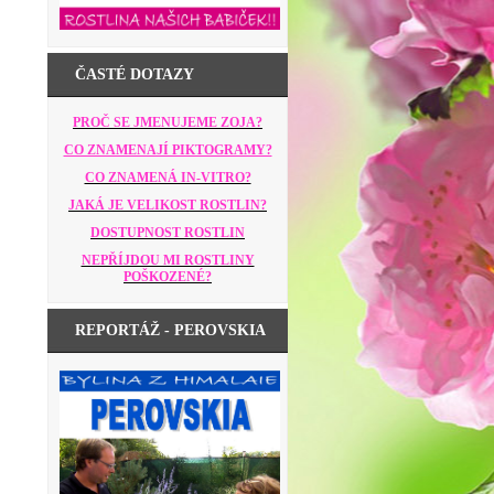
ČASTÉ DOTAZY
PROČ SE JMENUJEME ZOJA?
CO ZNAMENAJÍ PIKTOGRAMY?
CO ZNAMENÁ IN-VITRO?
JAKÁ JE VELIKOST ROSTLIN?
DOSTUPNOST ROSTLIN
NEPŘÍJDOU MI ROSTLINY
POŠKOZENÉ?
REPORTÁŽ - PEROVSKIA