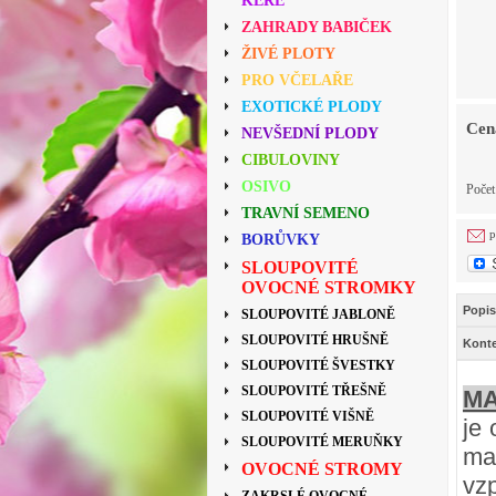
KEŘE
ZAHRADY BABIČEK
ŽIVÉ PLOTY
PRO VČELAŘE
EXOTICKÉ PLODY
Cen
NEVŠEDNÍ PLODY
CIBULOVINY
OSIVO
Poče
TRAVNÍ SEMENO
p
BORŮVKY
SLOUPOVITÉ
OVOCNÉ STROMKY
Popis
SLOUPOVITÉ JABLONĚ
SLOUPOVITÉ HRUŠNĚ
Konte
SLOUPOVITÉ ŠVESTKY
SLOUPOVITÉ TŘEŠNĚ
MA
SLOUPOVITÉ VIŠNĚ
je
SLOUPOVITÉ MERUŇKY
ma
OVOCNÉ STROMY
vz