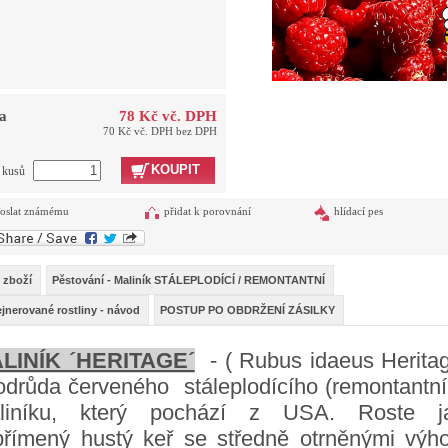
a
78 Kč vč. DPH
70 Kč vč. DPH bez DPH
KOUPIT
t kusů
oslat známému
přidat k porovnání
hlídací pes
 zboží
Pěstování - Maliník STÁLEPLODÍCÍ / REMONTANTNÍ
jnerované rostliny - návod
POSTUP PO OBDRŽENÍ ZÁSILKY
LINÍK ´HERITAGE´
- ( Rubus idaeus Heritag
 odrůda červeného stáleplodícího (remontantní
liníku, který pochází z USA. Roste j
přímený hustý keř se středně otrněnými výho