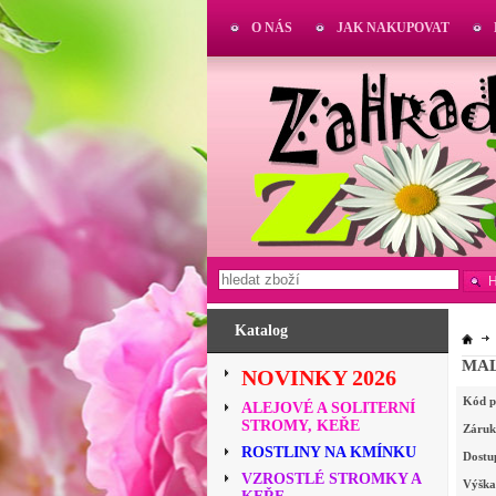
O NÁS
JAK NAKUPOVAT
Katalog
MALI
NOVINKY 2026
Kód p
ALEJOVÉ A SOLITERNÍ
STROMY, KEŘE
Záruk
ROSTLINY NA KMÍNKU
Dostu
VZROSTLÉ STROMKY A
Výška 