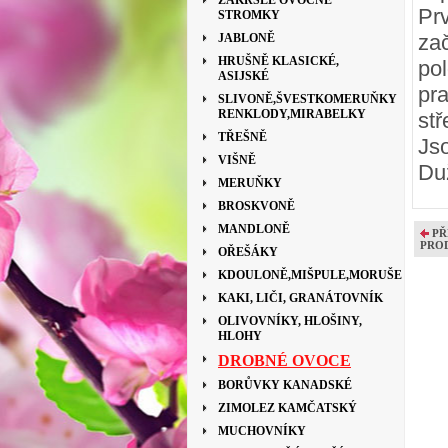
ZAKRSLÉ OVOCNÉ
Pr
STROMKY
za
JABLONĚ
HRUŠNĚ KLASICKÉ,
po
ASIJSKÉ
pr
SLIVONĚ,ŠVESTKOMERUŇKY
RENKLODY,MIRABELKY
st
TŘEŠNĚ
Js
VIŠNĚ
Du
MERUŇKY
BROSKVONĚ
MANDLONĚ
PŘ
PRO
OŘEŠÁKY
KDOULONĚ,MIŠPULE,MORUŠE
KAKI, LIČI, GRANÁTOVNÍK
OLIVOVNÍKY, HLOŠINY,
HLOHY
DROBNÉ OVOCE
BORŮVKY KANADSKÉ
ZIMOLEZ KAMČATSKÝ
MUCHOVNÍKY