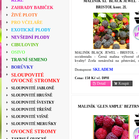
KEŘE
MALINÍK XL ´BLACK JEWEL´ 
BRISTOL kont. 2L
ZAHRADY BABIČEK
ŽIVÉ PLOTY
PRO VČELAŘE
EXOTICKÉ PLODY
NEVŠEDNÍ PLODY
CIBULOVINY
OSIVO
MALINÍK BLACK JEWEL - BRISTOL - 
occidentalis - Černá malina výborné c
TRAVNÍ SEMENO
kvality! Zcela nenáročná na pěstování, 
vůči nemocem a mrazu. V kontejneru 2L.
BORŮVKY
SKLADEM
Dostupnost:
SLOUPOVITÉ
Cena:
158 Kč vč. DPH
OVOCNÉ STROMKY
Detail
Koupit
SLOUPOVITÉ JABLONĚ
SLOUPOVITÉ HRUŠNĚ
SLOUPOVITÉ ŠVESTKY
MALINÍK ´GLEN AMPLE´ BEZTR
SLOUPOVITÉ TŘEŠNĚ
SLOUPOVITÉ VIŠNĚ
SLOUPOVITÉ MERUŇKY
OVOCNÉ STROMY