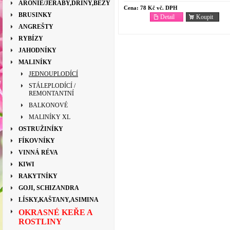
ARONIE/JEŘÁBY,DŘÍNY,BEZY
Cena:
78 Kč vč. DPH
BRUSINKY
Detail
Koupit
ANGREŠTY
RYBÍZY
JAHODNÍKY
MALINÍKY
JEDNOUPLODÍCÍ
STÁLEPLODÍCÍ /
REMONTANTNÍ
BALKONOVÉ
MALINÍKY XL
OSTRUŽINÍKY
FÍKOVNÍKY
VINNÁ RÉVA
KIWI
RAKYTNÍKY
GOJI, SCHIZANDRA
LÍSKY,KAŠTANY,ASIMINA
OKRASNÉ KEŘE A
ROSTLINY