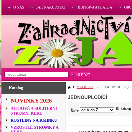
O NÁS
JAK NAKUPOVAT
DOPRAVA A PLATBA
OBC
HLEDAT
MALINÍKY
JEDNOUPLODÍCÍ
(6 p
Katalog
JEDNOUPLODÍCÍ
NOVINKY 2026
katalog
ALEJOVÉ A SOLITERNÍ
Řadit:
STROMY, KEŘE
ROSTLINY NA KMÍNKU
VZROSTLÉ STROMKY A