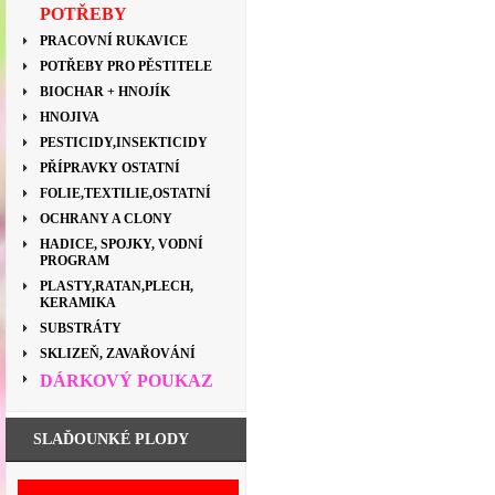
POTŘEBY
PRACOVNÍ RUKAVICE
POTŘEBY PRO PĚSTITELE
BIOCHAR + HNOJÍK
HNOJIVA
PESTICIDY,INSEKTICIDY
PŘÍPRAVKY OSTATNÍ
FOLIE,TEXTILIE,OSTATNÍ
OCHRANY A CLONY
HADICE, SPOJKY, VODNÍ
PROGRAM
PLASTY,RATAN,PLECH,
KERAMIKA
SUBSTRÁTY
SKLIZEŇ, ZAVAŘOVÁNÍ
DÁRKOVÝ POUKAZ
SLAĎOUNKÉ PLODY