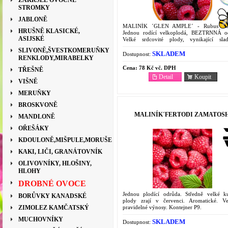
ZAKRSLÉ OVOCNÉ
STROMKY
JABLONĚ
MALINÍK ´GLEN AMPLE´ - Rubus ida
HRUŠNĚ KLASICKÉ,
Jednou rodící velkoplodá, BEZTRNNÁ o
ASIJSKÉ
Velké srdcovité plody, vynikající sl
aromatické chuti. V kontejneru P9.
SLIVONĚ,ŠVESTKOMERUŇKY
SKLADEM
Dostupnost:
RENKLODY,MIRABELKY
Cena:
78 Kč vč. DPH
TŘEŠNĚ
Detail
Koupit
VIŠNĚ
MERUŇKY
BROSKVONĚ
MALINÍK´FERTODI ZAMATOSH
MANDLONĚ
OŘEŠÁKY
KDOULONĚ,MIŠPULE,MORUŠE
KAKI, LIČI, GRANÁTOVNÍK
OLIVOVNÍKY, HLOŠINY,
HLOHY
DROBNÉ OVOCE
Jednou plodící odrůda. Středně velké ku
BORŮVKY KANADSKÉ
plody zrají v červenci. Aromatické. V
pravidelné výnosy. Kontejner P9.
ZIMOLEZ KAMČATSKÝ
MUCHOVNÍKY
SKLADEM
Dostupnost: