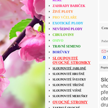
KEŘE
ZAHRADY BABIČEK
ŽIVÉ PLOTY
PRO VČELAŘE
EXOTICKÉ PLODY
Cen
NEVŠEDNÍ PLODY
CIBULOVINY
OSIVO
Poče
TRAVNÍ SEMENO
p
BORŮVKY
SLOUPOVITÉ
OVOCNÉ STROMKY
Popis
SLOUPOVITÉ JABLONĚ
SLOUPOVITÉ HRUŠNĚ
Sl
SLOUPOVITÉ ŠVESTKY
vh
SLOUPOVITÉ TŘEŠNĚ
SLOUPOVITÉ VIŠNĚ
př
SLOUPOVITÉ MERUŇKY
ob
OVOCNÉ STROMY
dr