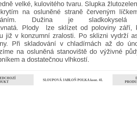
edně velké, kulovitého tvaru. Slupka žlutozele
ekrytím na osluněné straně červeným líčke
íháním. Dužina je sladkokyselá
avnatá. Plody lze sklízet od poloviny září, 
u již v konzumní zralosti. Po sklizni vydrží a
dny. Při skladování v chladírnách až do úno
zíme na osluněná stanoviště do výživné půd
pníkem a dostatečnou vlhkostí.
EDCHOZÍ
SLOUPOVÁ JABLOŇ POLKA kont. 4L
DUKT
PRODU