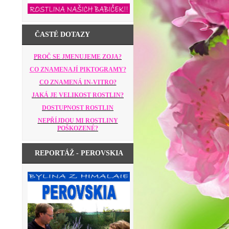
ČASTÉ DOTAZY
PROČ SE JMENUJEME ZOJA?
CO ZNAMENAJÍ PIKTOGRAMY?
CO ZNAMENÁ IN-VITRO?
JAKÁ JE VELIKOST ROSTLIN?
DOSTUPNOST ROSTLIN
NEPŘÍJDOU MI ROSTLINY
POŠKOZENÉ?
REPORTÁŽ - PEROVSKIA