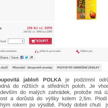
a
298 Kč vč. DPH
266 Kč vč. DPH bez DPH
KOUPIT
t kusů
oslat známému
přidat k porovnání
hlídací pes
 zboží
Pěstování - Sloupovité stromky
POSTUP PO OBDRŽENÍ ZÁSILKY
oupovitá jabloň POLKA
je podzimní odr
odná do nižších a středních poloh. Je vho
edevším do malých zahrádek, protože má ú
rost a dorůstá do výšky kolem 2,5m. Plodí 
uhým rokem po výsdbě. Plody dobré chuti j