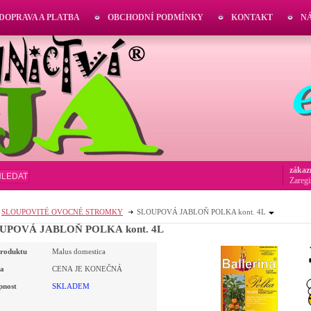
DOPRAVA A PLATBA
OBCHODNÍ PODMÍNKY
KONTAKT
N
zákaz
HLEDAT
Zaregi
SLOUPOVITÉ OVOCNÉ STROMKY
SLOUPOVÁ JABLOŇ POLKA kont. 4L
SLOUPOVÁ JABLOŇ POLKA kont. 4L
roduktu
Malus domestica
a
CENA JE KONEČNÁ
pnost
SKLADEM