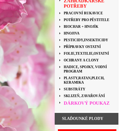
ZAHRÁDKÁŘSKÉ
POTŘEBY
PRACOVNÍ RUKAVICE
POTŘEBY PRO PĚSTITELE
BIOCHAR + HNOJÍK
HNOJIVA
PESTICIDY,INSEKTICIDY
PŘÍPRAVKY OSTATNÍ
FOLIE,TEXTILIE,OSTATNÍ
OCHRANY A CLONY
HADICE, SPOJKY, VODNÍ
PROGRAM
PLASTY,RATAN,PLECH,
KERAMIKA
SUBSTRÁTY
SKLIZEŇ, ZAVAŘOVÁNÍ
DÁRKOVÝ POUKAZ
SLAĎOUNKÉ PLODY