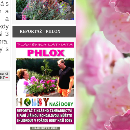
ná s
m a
 a
kdy
REPORTÁŽ - PHLOX
si 3
ra.
y s
DALŠÍ
KT