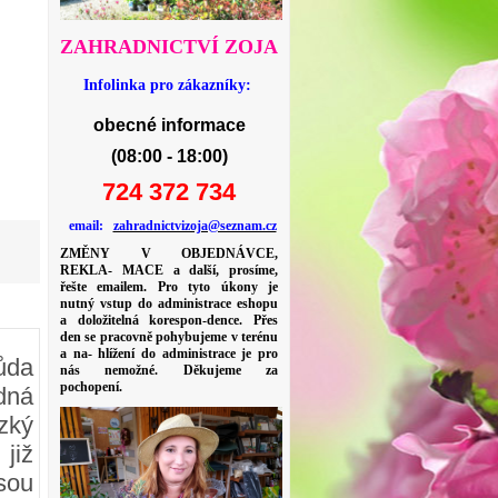
ZAHRADNICTVÍ ZOJA
Infolinka pro zákazníky:
obecné informace
(08:00 - 18:00)
724 372 734
email:
zahradnictvizoja@seznam.cz
ZMĚNY V OBJEDNÁVCE,
REKLA- MACE a další, prosíme,
řešte emailem. Pro tyto úkony je
nutný vstup do administrace eshopu
a doložitelná korespon-dence. Přes
den se pracovně pohybujeme v terénu
a na- hlížení do administrace je pro
ůda
nás nemožné. Děkujeme za
pochopení.
dná
zký
již
sou