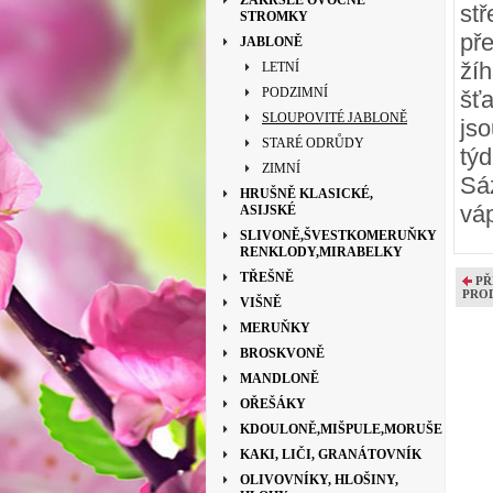
ZAKRSLÉ OVOCNÉ
stř
STROMKY
př
JABLONĚ
ž
LETNÍ
PODZIMNÍ
šť
SLOUPOVITÉ JABLONĚ
jso
STARÉ ODRŮDY
tý
ZIMNÍ
Sá
HRUŠNĚ KLASICKÉ,
vá
ASIJSKÉ
SLIVONĚ,ŠVESTKOMERUŇKY
RENKLODY,MIRABELKY
TŘEŠNĚ
PŘ
PRO
VIŠNĚ
MERUŇKY
BROSKVONĚ
MANDLONĚ
OŘEŠÁKY
KDOULONĚ,MIŠPULE,MORUŠE
KAKI, LIČI, GRANÁTOVNÍK
OLIVOVNÍKY, HLOŠINY,