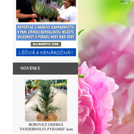
NOVINKY
SKLENICE ZAVAŘOVACÍ S VÍČKEM
BOROVICE OHEBNÁ
´VANDERWOLFS PYRAMID´ kont.
LEVANDULE 500ML
7,5L