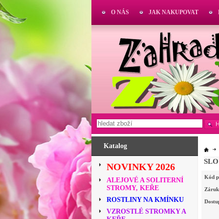
O NÁS
JAK NAKUPOVAT
Katalog
NOVINKY 2026
Kód p
ALEJOVÉ A SOLITERNÍ
STROMY, KEŘE
Záruk
ROSTLINY NA KMÍNKU
Dostu
VZROSTLÉ STROMKY A