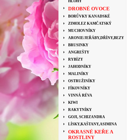
HLOHY
DROBNÉ OVOCE
BORŮVKY KANADSKÉ
ZIMOLEZ KAMČATSKÝ
MUCHOVNÍKY
ARONIE/JEŘÁBY,DŘÍNY,BEZY
BRUSINKY
ANGREŠTY
RYBÍZY
JAHODNÍKY
MALINÍKY
OSTRUŽINÍKY
FÍKOVNÍKY
VINNÁ RÉVA
KIWI
RAKYTNÍKY
GOJI, SCHIZANDRA
LÍSKY,KAŠTANY,ASIMINA
OKRASNÉ KEŘE A
ROSTLINY