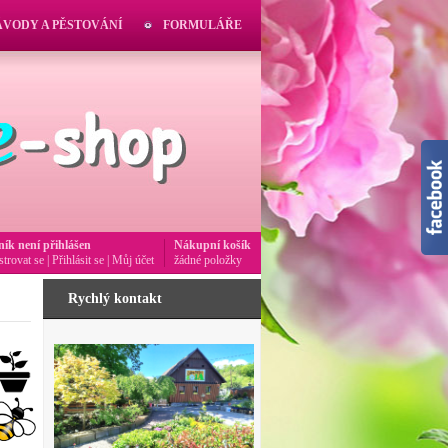
ÁVODY A PĚSTOVÁNÍ
FORMULÁŘE
ník není přihlášen
Nákupní košík
strovat se
|
Přihlásit se
|
Můj účet
žádné položky
Rychlý kontakt