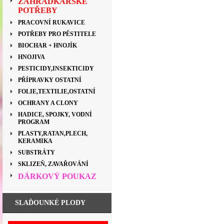
ZAHRÁDKÁŘSKÉ
POTŘEBY
PRACOVNÍ RUKAVICE
POTŘEBY PRO PĚSTITELE
BIOCHAR + HNOJÍK
HNOJIVA
PESTICIDY,INSEKTICIDY
PŘÍPRAVKY OSTATNÍ
FOLIE,TEXTILIE,OSTATNÍ
OCHRANY A CLONY
HADICE, SPOJKY, VODNÍ
PROGRAM
PLASTY,RATAN,PLECH,
KERAMIKA
SUBSTRÁTY
SKLIZEŇ, ZAVAŘOVÁNÍ
DÁRKOVÝ POUKAZ
SLAĎOUNKÉ PLODY