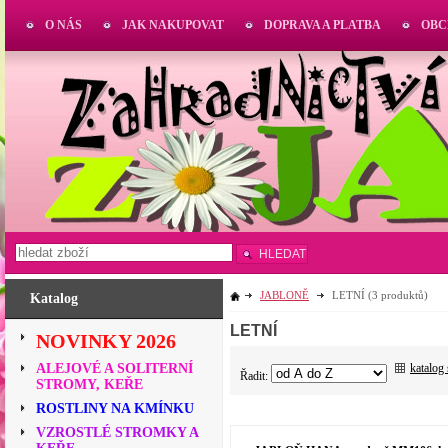
O NÁS
JAK NAKUPOVAT
DOPRAVA A PLATBA
OBC
HLEDAT
JABLONĚ
LETNÍ
(3 produktů)
Katalog
LETNÍ
NOVINKY 2026
katalog
ALEJOVÉ A SOLITERNÍ
Řadit:
STROMY, KEŘE
ROSTLINY NA KMÍNKU
VZROSTLÉ STROMKY A