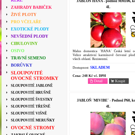
KEŘE
JABLOŇ HANA - podnož MM106, ko
4L
ZAHRADY BABIČEK
ŽIVÉ PLOTY
PRO VČELAŘE
EXOTICKÉ PLODY
NEVŠEDNÍ PLODY
CIBULOVINY
OSIVO
Malus domestica ´HANA´ Česká letní o
Velice atraktivní karmínově červené plo
TRAVNÍ SEMENO
všech oblastí. Rezistentní.
BORŮVKY
SKLADEM
Dostupnost:
SLOUPOVITÉ
Cena:
248 Kč vč. DPH
OVOCNÉ STROMKY
Detail
Koupit
SLOUPOVITÉ JABLONĚ
SLOUPOVITÉ HRUŠNĚ
SLOUPOVITÉ ŠVESTKY
JABLOŇ ´MIVIBE´ - Podnož P60, ko
4L
SLOUPOVITÉ TŘEŠNĚ
SLOUPOVITÉ VIŠNĚ
SLOUPOVITÉ MERUŇKY
OVOCNÉ STROMY