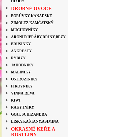
HLOHY
DROBNÉ OVOCE
BORŮVKY KANADSKÉ
ZIMOLEZ KAMČATSKÝ
MUCHOVNÍKY
ARONIE/JEŘÁBY,DŘÍNY,BEZY
BRUSINKY
ANGREŠTY
RYBÍZY
JAHODNÍKY
MALINÍKY
OSTRUŽINÍKY
FÍKOVNÍKY
VINNÁ RÉVA
KIWI
RAKYTNÍKY
GOJI, SCHIZANDRA
LÍSKY,KAŠTANY,ASIMINA
OKRASNÉ KEŘE A
ROSTLINY