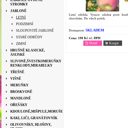
ZAKRSLÉ OVOCNÉ
STROMKY
JABLONĚ
Letní odrůda. Vysoce odolná proti ho
LETNÍ
chorobám. Do všech poloh.
PODZIMNÍ
SKLADEM
Dostupnost:
SLOUPOVITÉ JABLONĚ
STARÉ ODRŮDY
Cena:
198 Kč vč. DPH
Detail
Koupit
ZIMNÍ
HRUŠNĚ KLASICKÉ,
ASIJSKÉ
SLIVONĚ,ŠVESTKOMERUŇKY
RENKLODY,MIRABELKY
TŘEŠNĚ
VIŠNĚ
MERUŇKY
BROSKVONĚ
MANDLONĚ
OŘEŠÁKY
KDOULONĚ,MIŠPULE,MORUŠE
KAKI, LIČI, GRANÁTOVNÍK
OLIVOVNÍKY, HLOŠINY,