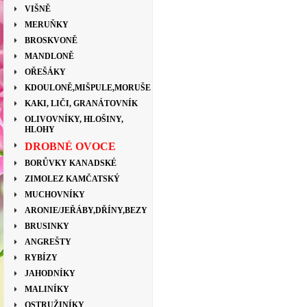
VIŠNĚ
MERUŇKY
BROSKVONĚ
MANDLONĚ
OŘEŠÁKY
KDOULONĚ,MIŠPULE,MORUŠE
KAKI, LIČI, GRANÁTOVNÍK
OLIVOVNÍKY, HLOŠINY,
HLOHY
DROBNÉ OVOCE
BORŮVKY KANADSKÉ
ZIMOLEZ KAMČATSKÝ
MUCHOVNÍKY
ARONIE/JEŘÁBY,DŘÍNY,BEZY
BRUSINKY
ANGREŠTY
RYBÍZY
JAHODNÍKY
MALINÍKY
OSTRUŽINÍKY