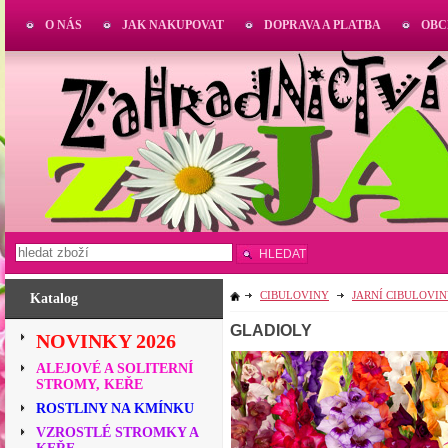
O NÁS
JAK NAKUPOVAT
DOPRAVA A PLATBA
OBC
HLEDAT
CIBULOVINY
JARNÍ CIBULOVI
Katalog
GLADIOLY
NOVINKY 2026
ALEJOVÉ A SOLITERNÍ
STROMY, KEŘE
ROSTLINY NA KMÍNKU
VZROSTLÉ STROMKY A