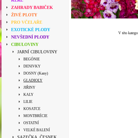
KEŘE
ZAHRADY BABIČEK
ŽIVÉ PLOTY
PRO VČELAŘE
EXOTICKÉ PLODY
V této katego
NEVŠEDNÍ PLODY
CIBULOVINY
JARNÍ CIBULOVINY
BEGÓNIE
DENIVKY
DOSNY (Kany)
GLADIOLY
JIŘINY
KALY
LILIE
KOSATCE
MONTBRÉCIE
OSTATNÍ
VELKÉ BALENÍ
SAZEČKA, ČESNEK