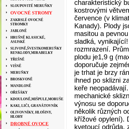
charakteristický 
SLOUPOVITÉ MERUŇKY
kostrovými větvem
OVOCNÉ STROMY
července (v klim
ZAKRSLÉ OVOCNÉ
STROMKY
Kanady). Plody jso
JABLONĚ
masitou a pevnou 
HRUŠNĚ KLASICKÉ,
sladká, vynikající
ASIJSKÉ
rozmrazení.
Průmě
SLIVONĚ,ŠVESTKOMERUŇKY
RENKLODY,MIRABELKY
plodu je1,9 g (max
TŘEŠNĚ
doporučuje zejmé
VIŠNĚ
je trhat je brzy rá
MERUŇKY
ihned po sklizni z
BROSKVONĚ
MANDLONĚ
keře neopadávají.
OŘEŠÁKY
mechanické skliz
KDOULONĚ,MIŠPULE,MORUŠE
výnosu se doporu
KAKI, LIČI, GRANÁTOVNÍK
několik různých o
OLIVOVNÍKY, HLOŠINY,
HLOHY
křížové opylení).
DROBNÉ OVOCE
kvetoucí odrůda, 