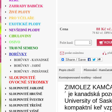
KEŘE
ZAHRADY BABIČEK
ŽIVÉ PLOTY
PRO VČELAŘE
EXOTICKÉ PLODY
Cena
88 Kč vč
NEVŠEDNÍ PLODY
79 Kč vč. DPH 
CIBULOVINY
OSIVO
KOU
Počet kusů
TRAVNÍ SEMENO
poslat známému
při
BORŮVKY
BORŮVKY - KANADSKÉ
BORŮVKY - JARNÍ
Popis zboží
Pěstování - Kamčats
BORŮVKY - INDIÁNSKÉ
SLOUPOVITÉ
Kontejnerované rostliny - návod
OVOCNÉ STROMKY
ZIMOLEZ KAMČ
SLOUPOVITÉ JABLONĚ
´ je kanadská poz
SLOUPOVITÉ HRUŠNĚ
University of Sa
SLOUPOVITÉ ŠVESTKY
SLOUPOVITÉ TŘEŠNĚ
kompaktní keř vzp
SLOUPOVITÉ VIŠNĚ