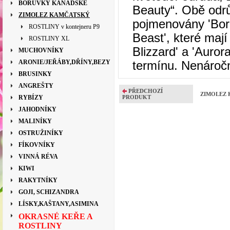
BORŮVKY KANADSKÉ
Beauty“.
Obě odr
ZIMOLEZ KAMČATSKÝ
pojmenovány 'Bore
ROSTLINY v kontejneru P9
Beast', které mají
ROSTLINY XL
Blizzard' a 'Auro
MUCHOVNÍKY
ARONIE/JEŘÁBY,DŘÍNY,BEZY
termínu. Nenároč
BRUSINKY
ANGREŠTY
PŘEDCHOZÍ
ZIMOLEZ 
RYBÍZY
PRODUKT
JAHODNÍKY
MALINÍKY
OSTRUŽINÍKY
FÍKOVNÍKY
VINNÁ RÉVA
KIWI
RAKYTNÍKY
GOJI, SCHIZANDRA
LÍSKY,KAŠTANY,ASIMINA
OKRASNÉ KEŘE A
ROSTLINY