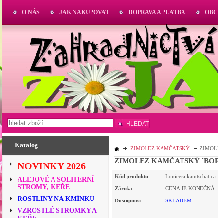
O NÁS
JAK NAKUPOVAT
DOPRAVA A PLATBA
OBC
HLEDAT
Katalog
ZIMOLEZ KAMČATSKÝ
ZIMOL
ZIMOLEZ KAMČATSKÝ ´BOR
NOVINKY 2026
Kód produktu
Lonicera kamtschatica
ALEJOVÉ A SOLITERNÍ
STROMY, KEŘE
Záruka
CENA JE KONEČNÁ
ROSTLINY NA KMÍNKU
Dostupnost
SKLADEM
VZROSTLÉ STROMKY A