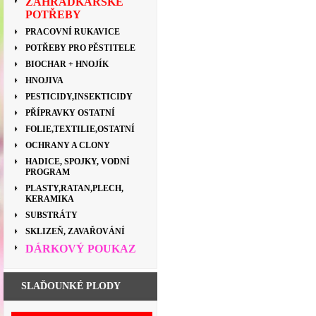
ZAHRÁDKÁŘSKÉ
POTŘEBY
PRACOVNÍ RUKAVICE
POTŘEBY PRO PĚSTITELE
BIOCHAR + HNOJÍK
HNOJIVA
PESTICIDY,INSEKTICIDY
PŘÍPRAVKY OSTATNÍ
FOLIE,TEXTILIE,OSTATNÍ
OCHRANY A CLONY
HADICE, SPOJKY, VODNÍ
PROGRAM
PLASTY,RATAN,PLECH,
KERAMIKA
SUBSTRÁTY
SKLIZEŇ, ZAVAŘOVÁNÍ
DÁRKOVÝ POUKAZ
SLAĎOUNKÉ PLODY