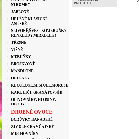
ZAKRSLÉ OVOCNÉ
V
PRODUKT
STROMKY
JABLONĚ
HRUŠNĚ KLASICKÉ,
ASIJSKÉ
SLIVONĚ,ŠVESTKOMERUŇKY
RENKLODY,MIRABELKY
TŘEŠNĚ
VIŠNĚ
MERUŇKY
BROSKVONĚ
MANDLONĚ
OŘEŠÁKY
KDOULONĚ,MIŠPULE,MORUŠE
KAKI, LIČI, GRANÁTOVNÍK
OLIVOVNÍKY, HLOŠINY,
HLOHY
DROBNÉ OVOCE
BORŮVKY KANADSKÉ
ZIMOLEZ KAMČATSKÝ
MUCHOVNÍKY