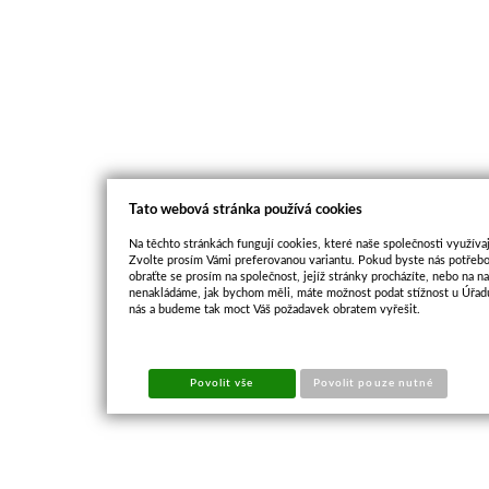
Tato webová stránka používá cookies
Na těchto stránkách fungují cookies, které naše společnosti využívaj
Zvolte prosím Vámi preferovanou variantu. Pokud byste nás potřebo
obraťte se prosím na společnost, jejíž stránky procházíte, nebo na 
nenakládáme, jak bychom měli, máte možnost podat stížnost u Úřadu
nás a budeme tak moct Váš požadavek obratem vyřešit.
Povolit vše
Povolit pouze nutné