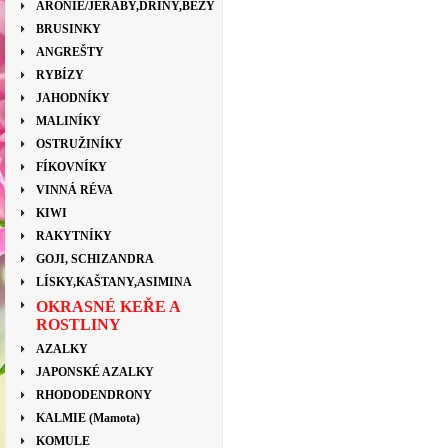
ARONIE/JEŘÁBY,DŘÍNY,BEZY
BRUSINKY
ANGREŠTY
RYBÍZY
JAHODNÍKY
MALINÍKY
OSTRUŽINÍKY
FÍKOVNÍKY
VINNÁ RÉVA
KIWI
RAKYTNÍKY
GOJI, SCHIZANDRA
LÍSKY,KAŠTANY,ASIMINA
OKRASNÉ KEŘE A
ROSTLINY
AZALKY
JAPONSKÉ AZALKY
RHODODENDRONY
KALMIE (Mamota)
KOMULE