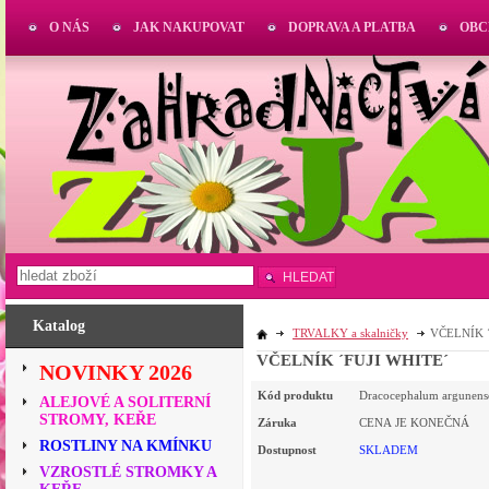
O NÁS
JAK NAKUPOVAT
DOPRAVA A PLATBA
OBC
HLEDAT
Katalog
TRVALKY a skalničky
VČELNÍK 
VČELNÍK ´FUJI WHITE´
NOVINKY 2026
Kód produktu
Dracocephalum argunens
ALEJOVÉ A SOLITERNÍ
STROMY, KEŘE
Záruka
CENA JE KONEČNÁ
ROSTLINY NA KMÍNKU
Dostupnost
SKLADEM
VZROSTLÉ STROMKY A