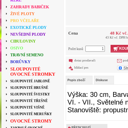
KEŘE
ZAHRADY BABIČEK
ŽIVÉ PLOTY
PRO VČELAŘE
EXOTICKÉ PLODY
Cena
48 Kč vč
NEVŠEDNÍ PLODY
43 Kč vč. DPH 
CIBULOVINY
OSIVO
KOU
Počet kusů
TRAVNÍ SEMENO
dotaz prodavači
pos
BORŮVKY
hlídací pes
SLOUPOVITÉ
OVOCNÉ STROMKY
Popis zboží
Diskuse
SLOUPOVITÉ JABLONĚ
SLOUPOVITÉ HRUŠNĚ
Výška: 30 cm, Barva
SLOUPOVITÉ ŠVESTKY
VI. - VII., Světelné 
SLOUPOVITÉ TŘEŠNĚ
SLOUPOVITÉ VIŠNĚ
Stanoviště: propust
SLOUPOVITÉ MERUŇKY
OVOCNÉ STROMY
PŘEDCHOZÍ