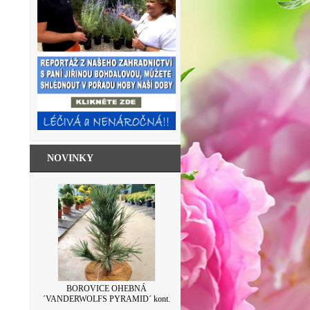
NOVINKY
BOROVICE OHEBNÁ
´VANDERWOLFS PYRAMID´ kont.
7,5L