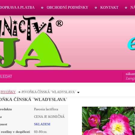
DOPRAVA A PLATBA
OBCHODNÍ PODMÍNKY
KONTAKT
N
zákaz
HLEDAT
Zaregi
PIVOŇKY
PIVOŇKA ČÍNSKÁ ´WLADYSLAVA´
OŇKA ČÍNSKÁ ´WLADYSLAVA´
roduktu
Paeonia lactiflora
a
CENA JE KONEČNÁ
pnost
SKLADEM
rostliny v dospělosti
60-80cm