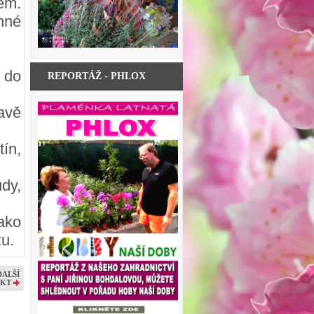
em.
nné
 do
REPORTÁŽ - PHLOX
avě
tín,
dy,
ako
zu.
DALŠÍ
KT