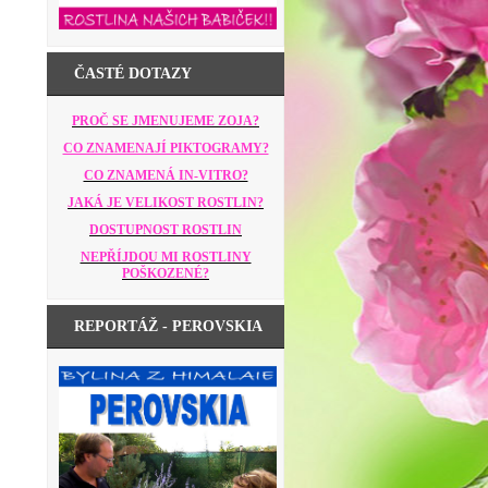
ČASTÉ DOTAZY
PROČ SE JMENUJEME ZOJA?
CO ZNAMENAJÍ PIKTOGRAMY?
CO ZNAMENÁ IN-VITRO?
JAKÁ JE VELIKOST ROSTLIN?
DOSTUPNOST ROSTLIN
NEPŘÍJDOU MI ROSTLINY
POŠKOZENÉ?
REPORTÁŽ - PEROVSKIA