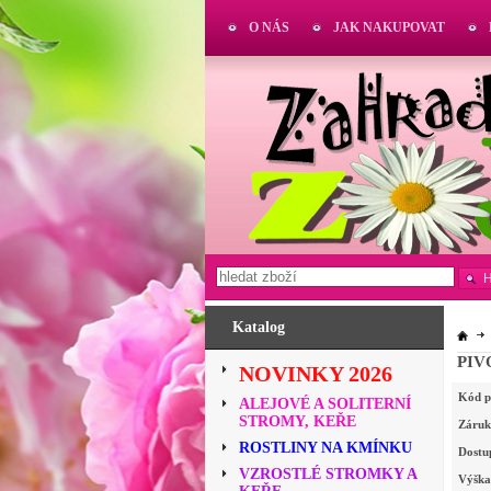
O NÁS
JAK NAKUPOVAT
Katalog
PIV
NOVINKY 2026
Kód p
ALEJOVÉ A SOLITERNÍ
STROMY, KEŘE
Záruk
ROSTLINY NA KMÍNKU
Dostu
VZROSTLÉ STROMKY A
Výška 