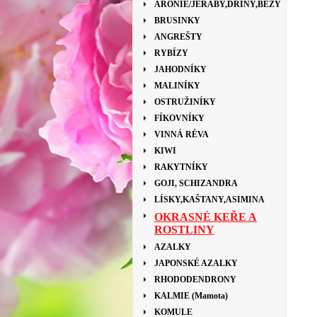
ARONIE/JEŘÁBY,DŘÍNY,BEZY
BRUSINKY
ANGREŠTY
RYBÍZY
JAHODNÍKY
MALINÍKY
OSTRUŽINÍKY
FÍKOVNÍKY
VINNÁ RÉVA
KIWI
RAKYTNÍKY
GOJI, SCHIZANDRA
LÍSKY,KAŠTANY,ASIMINA
OKRASNÉ KEŘE A
ROSTLINY
AZALKY
JAPONSKÉ AZALKY
RHODODENDRONY
KALMIE (Mamota)
KOMULE