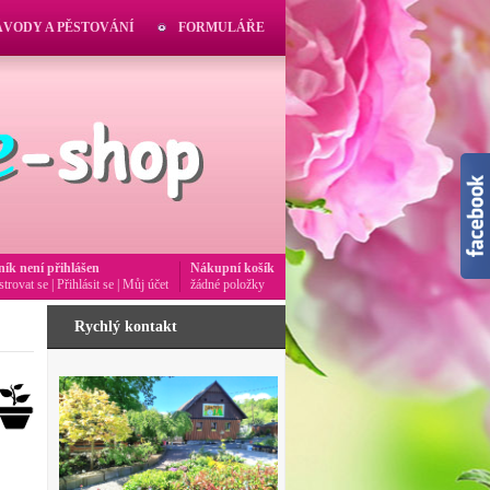
ÁVODY A PĚSTOVÁNÍ
FORMULÁŘE
ník není přihlášen
Nákupní košík
strovat se
|
Přihlásit se
|
Můj účet
žádné položky
Rychlý kontakt