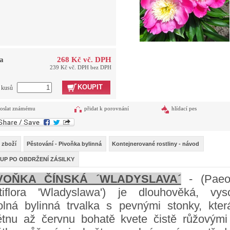
a
268 Kč vč. DPH
239 Kč vč. DPH bez DPH
KOUPIT
t kusů
oslat známému
přidat k porovnání
hlídací pes
 zboží
Pěstování - Pivoňka bylinná
Kontejnerované rostliny - návod
UP PO OBDRŽENÍ ZÁSILKY
VOŇKA ČÍNSKÁ ´WLADYSLAVA´
- (Paeo
ctiflora 'Wladyslawa') je dlouhověká, vys
olná bylinná trvalka s pevnými stonky, kter
ětnu až červnu bohatě kvete čistě růžovými