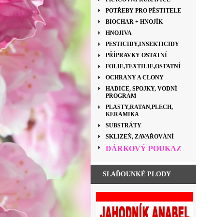
POTŘEBY PRO PĚSTITELE
BIOCHAR + HNOJÍK
HNOJIVA
PESTICIDY,INSEKTICIDY
PŘÍPRAVKY OSTATNÍ
FOLIE,TEXTILIE,OSTATNÍ
OCHRANY A CLONY
HADICE, SPOJKY, VODNÍ
PROGRAM
PLASTY,RATAN,PLECH,
KERAMIKA
SUBSTRÁTY
SKLIZEŇ, ZAVAŘOVÁNÍ
DÁRKOVÝ POUKAZ
SLAĎOUNKÉ PLODY