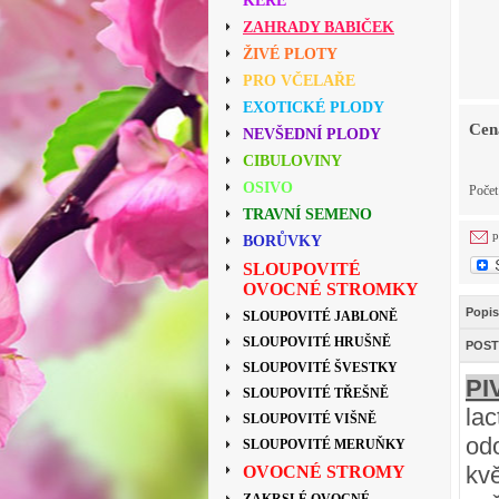
KEŘE
ZAHRADY BABIČEK
ŽIVÉ PLOTY
PRO VČELAŘE
EXOTICKÉ PLODY
Cen
NEVŠEDNÍ PLODY
CIBULOVINY
OSIVO
Poče
TRAVNÍ SEMENO
p
BORŮVKY
SLOUPOVITÉ
OVOCNÉ STROMKY
Popis
SLOUPOVITÉ JABLONĚ
SLOUPOVITÉ HRUŠNĚ
POST
SLOUPOVITÉ ŠVESTKY
PI
SLOUPOVITÉ TŘEŠNĚ
la
SLOUPOVITÉ VIŠNĚ
od
SLOUPOVITÉ MERUŇKY
kv
OVOCNÉ STROMY