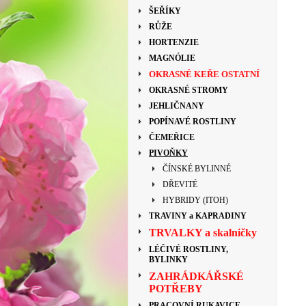
ŠEŘÍKY
RŮŽE
HORTENZIE
MAGNÓLIE
OKRASNÉ KEŘE OSTATNÍ
OKRASNÉ STROMY
JEHLIČNANY
POPÍNAVÉ ROSTLINY
ČEMEŘICE
PIVOŇKY
ČÍNSKÉ BYLINNÉ
DŘEVITÉ
HYBRIDY (ITOH)
TRAVINY a KAPRADINY
TRVALKY a skalničky
LÉČIVÉ ROSTLINY,
BYLINKY
ZAHRÁDKÁŘSKÉ
POTŘEBY
PRACOVNÍ RUKAVICE