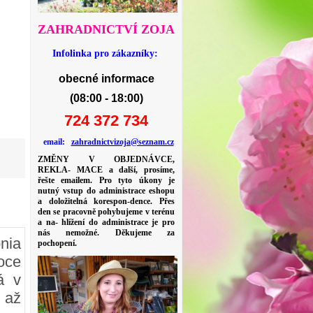
ZAHRADNICTVÍ ZOJA
Infolinka pro zákazníky:
obecné informace
(08:00 - 18:00)
724 372 734
email:
zahradnictvizoja@seznam.cz
ZMĚNY V OBJEDNÁVCE,
REKLA- MACE a další, prosíme,
řešte emailem. Pro tyto úkony je
nutný vstup do administrace eshopu
a doložitelná korespon-dence. Přes
den se pracovně pohybujeme v terénu
a na- hlížení do administrace je pro
nás nemožné. Děkujeme za
nia
pochopení.
oce
á v
 až