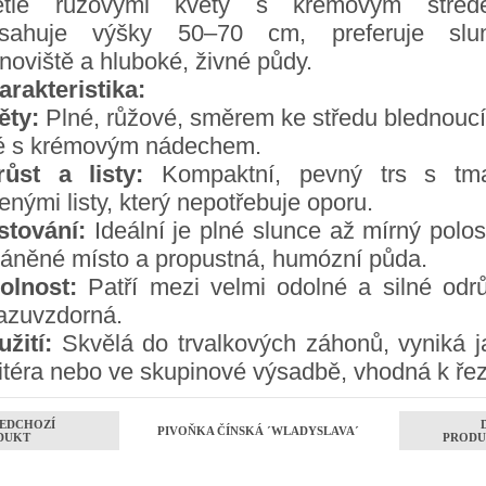
ětle růžovými květy s krémovým střed
sahuje výšky 50–70 cm, preferuje slu
noviště a hluboké, živné půdy.
arakteristika:
ěty:
Plné, růžové, směrem ke středu blednoucí
lé s krémovým nádechem.
růst a listy:
Kompaktní, pevný trs s tm
enými listy, který nepotřebuje oporu.
stování:
Ideální je plné slunce až mírný polos
ráněné místo a propustná, humózní půda.
olnost:
Patří mezi velmi odolné a silné odrů
azuvzdorná.
žití:
Skvělá do trvalkových záhonů, vyniká j
litéra nebo ve skupinové výsadbě, vhodná k ře
EDCHOZÍ
PIVOŇKA ČÍNSKÁ ´WLADYSLAVA´
DUKT
PRODU