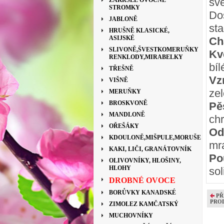
sv
ZAKRSLÉ OVOCNÉ
STROMKY
Do
JABLONĚ
sta
HRUŠNĚ KLASICKÉ,
ASIJSKÉ
Ch
SLIVONĚ,ŠVESTKOMERUŇKY
Kv
RENKLODY,MIRABELKY
bí
TŘEŠNĚ
Vz
VIŠNĚ
zel
MERUŇKY
BROSKVONĚ
Pě
MANDLONĚ
ch
OŘEŠÁKY
Od
KDOULONĚ,MIŠPULE,MORUŠE
mr
KAKI, LIČI, GRANÁTOVNÍK
Pou
OLIVOVNÍKY, HLOŠINY,
HLOHY
so
DROBNÉ OVOCE
BORŮVKY KANADSKÉ
PŘ
PRO
ZIMOLEZ KAMČATSKÝ
MUCHOVNÍKY