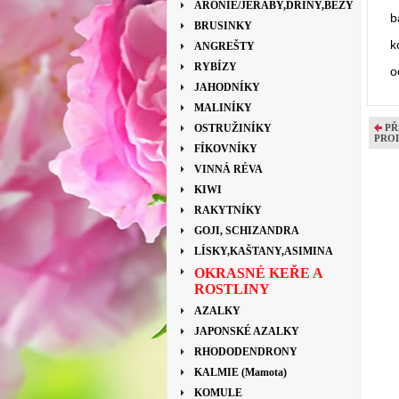
ARONIE/JEŘÁBY,DŘÍNY,BEZY
b
BRUSINKY
k
ANGREŠTY
RYBÍZY
o
JAHODNÍKY
MALINÍKY
OSTRUŽINÍKY
PŘ
PRO
FÍKOVNÍKY
VINNÁ RÉVA
KIWI
RAKYTNÍKY
GOJI, SCHIZANDRA
LÍSKY,KAŠTANY,ASIMINA
OKRASNÉ KEŘE A
ROSTLINY
AZALKY
JAPONSKÉ AZALKY
RHODODENDRONY
KALMIE (Mamota)
KOMULE