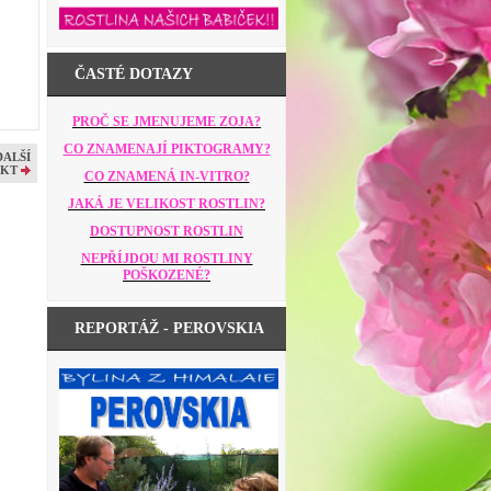
ČASTÉ DOTAZY
PROČ SE JMENUJEME ZOJA?
CO ZNAMENAJÍ PIKTOGRAMY?
DALŠÍ
KT
CO ZNAMENÁ IN-VITRO?
JAKÁ JE VELIKOST ROSTLIN?
DOSTUPNOST ROSTLIN
NEPŘÍJDOU MI ROSTLINY
POŠKOZENÉ?
REPORTÁŽ - PEROVSKIA