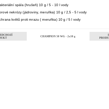
akteriální spála (hrušeň) 10 g / 5 - 10 l vody
orové nekrózy (jádroviny, meruňka) 10 g / 2,5 - 5 l vody
chrana květů proti mrazu ( meruňka) 10 g / 5 l vody
EDCHOZÍ
CHAMPION 50 WG - 2x10 g
DUKT
PRODU