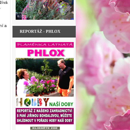
žívá
,
ní a
REPORTÁŽ - PHLOX