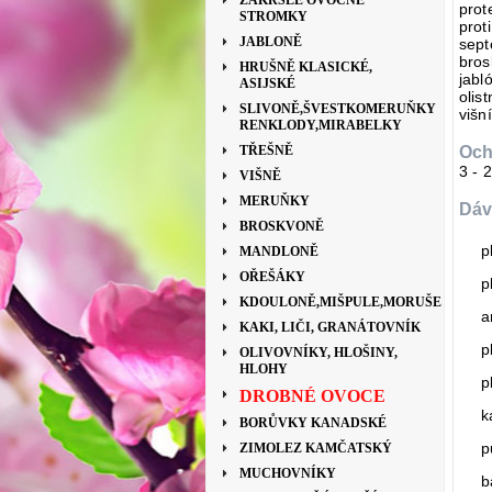
ZAKRSLÉ OVOCNÉ
prot
STROMKY
prot
JABLONĚ
sept
bros
HRUŠNĚ KLASICKÉ,
jabl
ASIJSKÉ
olis
SLIVONĚ,ŠVESTKOMERUŇKY
višn
RENKLODY,MIRABELKY
TŘEŠNĚ
Och
3 - 
VIŠNĚ
MERUŇKY
Dáv
BROSKVONĚ
p
MANDLONĚ
OŘEŠÁKY
p
KDOULONĚ,MIŠPULE,MORUŠE
a
KAKI, LIČI, GRANÁTOVNÍK
p
OLIVOVNÍKY, HLOŠINY,
HLOHY
p
DROBNÉ OVOCE
k
BORŮVKY KANADSKÉ
p
ZIMOLEZ KAMČATSKÝ
MUCHOVNÍKY
b