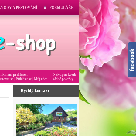
ÁVODY A PĚSTOVÁNÍ
FORMULÁŘE
ník není přihlášen
Nákupní košík
strovat se
|
Přihlásit se
|
Můj účet
žádné položky
Rychlý kontakt