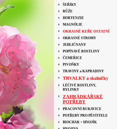
ŠEŘÍKY
RŮŽE
HORTENZIE
MAGNÓLIE
OKRASNÉ KEŘE OSTATNÍ
OKRASNÉ STROMY
JEHLIČNANY
POPÍNAVÉ ROSTLINY
ČEMEŘICE
PIVOŇKY
TRAVINY a KAPRADINY
TRVALKY a skalničky
LÉČIVÉ ROSTLINY,
BYLINKY
ZAHRÁDKÁŘSKÉ
POTŘEBY
PRACOVNÍ RUKAVICE
POTŘEBY PRO PĚSTITELE
BIOCHAR + HNOJÍK
HNOJIVA