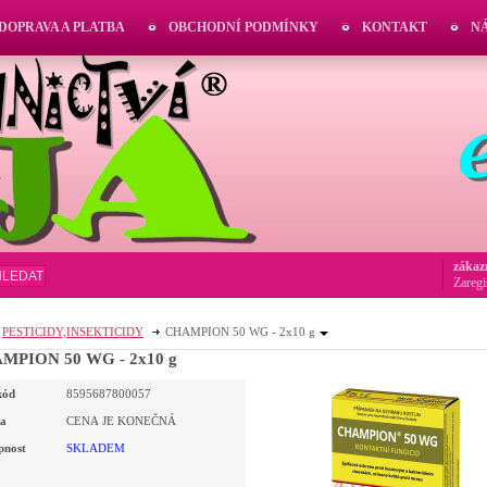
DOPRAVA A PLATBA
OBCHODNÍ PODMÍNKY
KONTAKT
N
zákaz
HLEDAT
Zaregi
PESTICIDY,INSEKTICIDY
CHAMPION 50 WG - 2x10 g
MPION 50 WG - 2x10 g
kód
8595687800057
a
CENA JE KONEČNÁ
pnost
SKLADEM