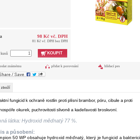
a
98 Kč vč. DPH
81 Kč vč. DPH bez DPH
KOUPIT
t kusů
oslat známému
přidat k porovnání
hlídací pes
 zboží
ktní fungicid k ochraně rostlin proti plísni brambor, póru, cibule a proti
nospóře okurek, puchrovitosti slivoně a kadeřavosti broskvoní.
nná látka: Hydroxid měďnatý 77 %.
is a působení:
pion 50 WP obsahuje hydroxid měďnatý, který je fungicid a bakterici