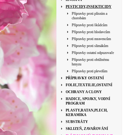
PESTICIDY,INSEKTICIDY
Přípravky proti plísním a
chorobám
Přípravky proti škůdcům
Přípravky proti hlodavcům
Přípravky proti mravencům
Přípravky proti slimákům
Přípravky ostatní odpuzovače
Přípravky proti obtížnému
hmyzu
Přípravky proti plevelům
PŘÍPRAVKY OSTATNÍ
FOLIE,TEXTILIE,OSTATNÍ
OCHRANY A CLONY
HADICE, SPOJKY, VODNÍ
PROGRAM
PLASTY,RATAN,PLECH,
KERAMIKA
SUBSTRÁTY
SKLIZEŇ, ZAVAŘOVÁNÍ