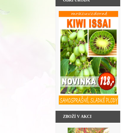
OBŘÍ ÚRODA
ZBOŽÍ V AKCI