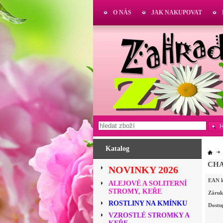
O NÁS
JAK NAKUPOVAT
Katalog
CHA
NOVINKY 2026
EAN 
ALEJOVÉ A SOLITERNÍ
STROMY, KEŘE
Záruk
ROSTLINY NA KMÍNKU
Dostu
VZROSTLÉ STROMKY A