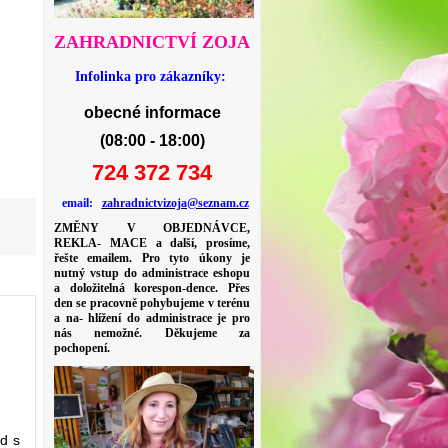
ZAHRADNICTVÍ ZOJA
Infolinka pro zákazníky:
obecné informace
(08:00 - 18:00)
724 372 734
email:
zahradnictvizoja@seznam.cz
ZMĚNY V OBJEDNÁVCE,
REKLA- MACE a další, prosíme,
řešte emailem. Pro tyto úkony je
nutný vstup do administrace eshopu
a doložitelná korespon-dence. Přes
den se pracovně pohybujeme v terénu
a na- hlížení do administrace je pro
nás nemožné. Děkujeme za
pochopení.
d s