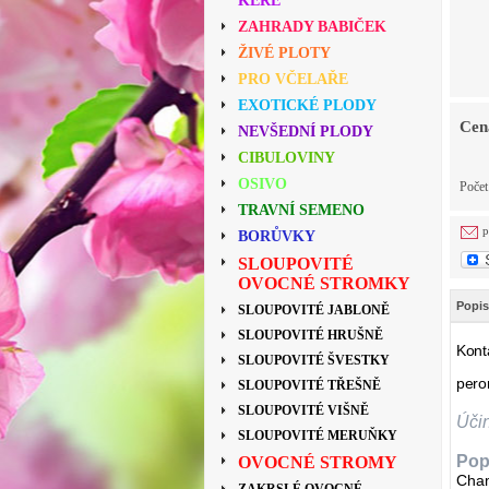
KEŘE
ZAHRADY BABIČEK
ŽIVÉ PLOTY
PRO VČELAŘE
EXOTICKÉ PLODY
Cen
NEVŠEDNÍ PLODY
CIBULOVINY
OSIVO
Poče
TRAVNÍ SEMENO
p
BORŮVKY
SLOUPOVITÉ
OVOCNÉ STROMKY
Popis
SLOUPOVITÉ JABLONĚ
SLOUPOVITÉ HRUŠNĚ
Konta
SLOUPOVITÉ ŠVESTKY
pero
SLOUPOVITÉ TŘEŠNĚ
SLOUPOVITÉ VIŠNĚ
Úči
SLOUPOVITÉ MERUŇKY
Pop
OVOCNÉ STROMY
Cham