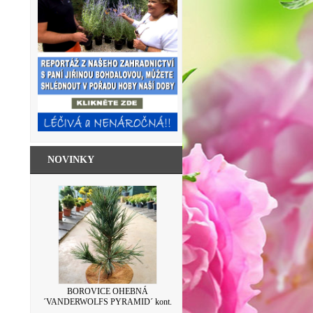
NOVINKY
SKLENICE ZAVAŘOVACÍ S VÍČKEM
BOROVICE OHEBNÁ
´VANDERWOLFS PYRAMID´ kont.
LEVANDULE 500ML
7,5L