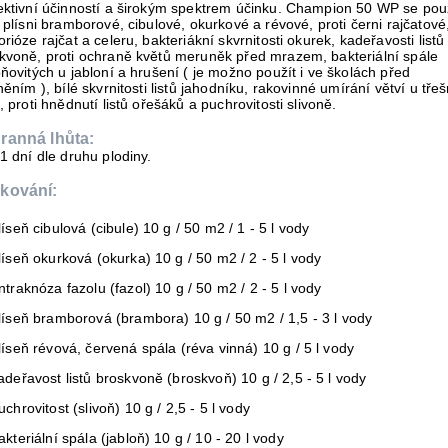
ektivní účinností a širokým spektrem účinku. Champion 50 WP se pou
i plísni bramborové, cibulové, okurkové a révové, proti černi rajčatové
orióze rajčat a celeru, bakteriákní skvrnitosti okurek, kadeřavosti listů
kvoně, proti ochraně květů meruněk před mrazem, bakteriální spále
óňovitých u jabloní a hrušení ( je možno použít i ve školách před
tněním ), bílé skvrnitosti listů jahodníku, rakovinné umírání větví u třeš
í, proti hnědnutí listů ořešáků a puchrovitosti slivoně.
ranná lhůta:
21 dní dle druhu plodiny.
kování:
líseň cibulová (cibule) 10 g / 50 m2 / 1 - 5 l vody
líseň okurková (okurka) 10 g / 50 m2 / 2 - 5 l vody
ntraknóza fazolu (fazol) 10 g / 50 m2 / 2 - 5 l vody
líseň bramborová (brambora) 10 g / 50 m2 / 1,5 - 3 l vody
líseň révová, červená spála (réva vinná) 10 g / 5 l vody
adeřavost listů broskvoně (broskvoň) 10 g / 2,5 - 5 l vody
uchrovitost (slivoň) 10 g / 2,5 - 5 l vody
akteriální spála (jabloň) 10 g / 10 - 20 l vody