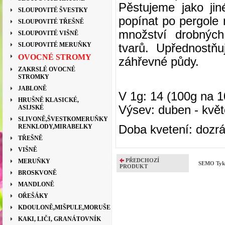
Pěstujeme jako ji
SLOUPOVITÉ ŠVESTKY
popínat po pergole n
SLOUPOVITÉ TŘEŠNĚ
množství drobnýc
SLOUPOVITÉ VIŠNĚ
SLOUPOVITÉ MERUŇKY
tvarů. Upřednostňu
OVOCNÉ STROMY
záhřevné půdy.
ZAKRSLÉ OVOCNÉ
STROMKY
JABLONĚ
V 1g: 14 (100g na 10
HRUŠNĚ KLASICKÉ,
Výsev: duben - kvě
ASIJSKÉ
SLIVONĚ,ŠVESTKOMERUŇKY
RENKLODY,MIRABELKY
Doba kvetení: dozráv
TŘEŠNĚ
VIŠNĚ
PŘEDCHOZÍ
MERUŇKY
SEMO Tyke
PRODUKT
BROSKVONĚ
MANDLONĚ
OŘEŠÁKY
KDOULONĚ,MIŠPULE,MORUŠE
KAKI, LIČI, GRANÁTOVNÍK