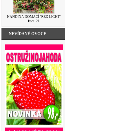
NANDINA DOMACÍ ´RED LIGHT´
kont. 2L
NEVÍDANÉ OVOCE