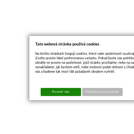
Tato webová stránka používá cookies
Na těchto stránkách fungují cookies, které naše společnosti využívaj
Zvolte prosím Vámi preferovanou variantu. Pokud byste nás potřebo
obraťte se prosím na společnost, jejíž stránky procházíte, nebo na 
nenakládáme, jak bychom měli, máte možnost podat stížnost u Úřadu
nás a budeme tak moct Váš požadavek obratem vyřešit.
Povolit vše
Povolit pouze nutné