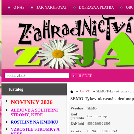
O NÁS
JAK NAKUPOVAT
DOPRAVA A PLATBA
OBC
HLEDAT
Katalog
OSIVO
SEMO Tykev okrasná - dr
SEMO Tykev okrasná - drobnop
NOVINKY 2026
Výrobce
SEMO
ALEJOVÉ A SOLITERNÍ
Kód
STROMY, KEŘE
Cucurbita pepo
produktu
ROSTLINY NA KMÍNKU
EAN kód
8590396921505
VZROSTLÉ STROMKY A
Záruka
CENA JE KONEČNÁ