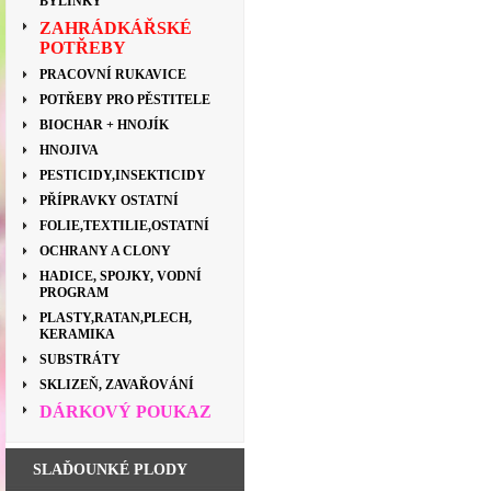
BYLINKY
ZAHRÁDKÁŘSKÉ
POTŘEBY
PRACOVNÍ RUKAVICE
POTŘEBY PRO PĚSTITELE
BIOCHAR + HNOJÍK
HNOJIVA
PESTICIDY,INSEKTICIDY
PŘÍPRAVKY OSTATNÍ
FOLIE,TEXTILIE,OSTATNÍ
OCHRANY A CLONY
HADICE, SPOJKY, VODNÍ
PROGRAM
PLASTY,RATAN,PLECH,
KERAMIKA
SUBSTRÁTY
SKLIZEŇ, ZAVAŘOVÁNÍ
DÁRKOVÝ POUKAZ
SLAĎOUNKÉ PLODY