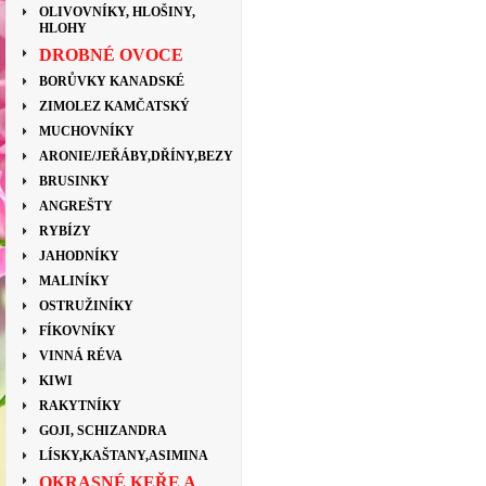
OLIVOVNÍKY, HLOŠINY,
HLOHY
DROBNÉ OVOCE
BORŮVKY KANADSKÉ
ZIMOLEZ KAMČATSKÝ
MUCHOVNÍKY
ARONIE/JEŘÁBY,DŘÍNY,BEZY
BRUSINKY
ANGREŠTY
RYBÍZY
JAHODNÍKY
MALINÍKY
OSTRUŽINÍKY
FÍKOVNÍKY
VINNÁ RÉVA
KIWI
RAKYTNÍKY
GOJI, SCHIZANDRA
LÍSKY,KAŠTANY,ASIMINA
OKRASNÉ KEŘE A