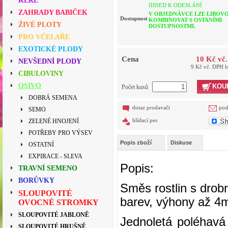
KEŘE
IHNED K ODESLÁNÍ
ZAHRADY BABIČEK
V OBJEDNÁVCE LZE LIBOV
Dostupnost
KOMBINOVAT S OSTANÍMI
ŽIVÉ PLOTY
DOSTUPNOSTMI.
PRO VČELAŘE
EXOTICKÉ PLODY
Cena
10 Kč vč
NEVŠEDNÍ PLODY
9 Kč vč. DPH 
CIBULOVINY
OSIVO
KOU
Počet kusů
DOBRÁ SEMENA
dotaz prodavači
pos
SEMO
hlídací pes
ZELENÉ HNOJENÍ
POTŘEBY PRO VÝSEV
Popis zboží
Diskuse
OSTATNÍ
EXPIRACE - SLEVA
Popis:
TRAVNÍ SEMENO
BORŮVKY
Směs rostlin s drob
SLOUPOVITÉ
barev, výhony až 4
OVOCNÉ STROMKY
SLOUPOVITÉ JABLONĚ
Jednoletá poléhavá 
SLOUPOVITÉ HRUŠNĚ