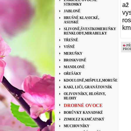
ZAKRSLÉ OVOCNÉ
až
STROMKY
vys
JABLONĚ
HRUŠNĚ KLASICKÉ,
ro
ASIJSKÉ
kmí
SLIVONĚ,ŠVESTKOMERUŇKY
RENKLODY,MIRABELKY
TŘEŠNĚ
PŘ
VIŠNĚ
PRO
MERUŇKY
BROSKVONĚ
MANDLONĚ
OŘEŠÁKY
KDOULONĚ,MIŠPULE,MORUŠE
KAKI, LIČI, GRANÁTOVNÍK
OLIVOVNÍKY, HLOŠINY,
HLOHY
DROBNÉ OVOCE
BORŮVKY KANADSKÉ
ZIMOLEZ KAMČATSKÝ
MUCHOVNÍKY