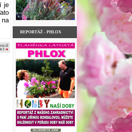
 je
Tato
 na
REPORTÁŽ - PHLOX
DALŠÍ
KT