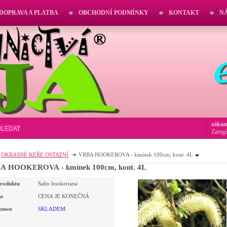
DOPRAVA A PLATBA
OBCHODNÍ PODMÍNKY
KONTAKT
N
zákaz
HLEDAT
Zaregi
OKRASNÉ KEŘE OSTATNÍ
VRBA HOOKEROVA - kmínek 100cm, kont. 4L
A HOOKEROVA - kmínek 100cm, kont. 4L
roduktu
Salix hookeriana
a
CENA JE KONEČNÁ
pnost
SKLADEM