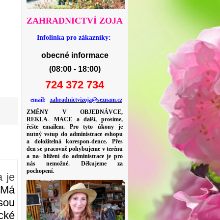
ZAHRADNICTVÍ ZOJA
Infolinka pro zákazníky:
obecné informace
(08:00 - 18:00)
724 372 734
email:
zahradnictvizoja@seznam.cz
ZMĚNY V OBJEDNÁVCE,
REKLA- MACE a další, prosíme,
řešte emailem. Pro tyto úkony je
nutný vstup do administrace eshopu
a doložitelná korespon-dence. Přes
den se pracovně pohybujeme v terénu
a na- hlížení do administrace je pro
nás nemožné. Děkujeme za
pochopení.
 je
 Má
sou
ické