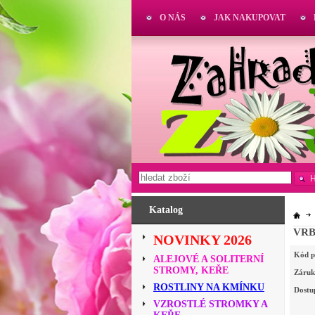
O NÁS
JAK NAKUPOVAT
Katalog
VRB
NOVINKY 2026
Kód p
ALEJOVÉ A SOLITERNÍ
STROMY, KEŘE
Záruk
ROSTLINY NA KMÍNKU
Dostu
VZROSTLÉ STROMKY A