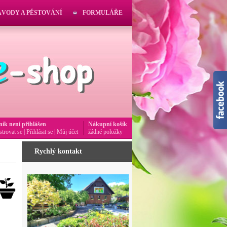
ÁVODY A PĚSTOVÁNÍ
FORMULÁŘE
ník není přihlášen
Nákupní košík
strovat se
|
Přihlásit se
|
Můj účet
žádné položky
Rychlý kontakt