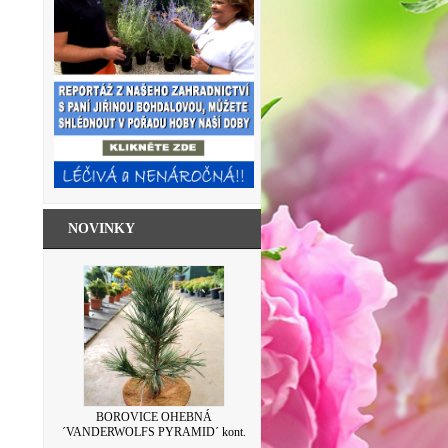
NOVINKY
SKLENICE ZAVAŘOVACÍ S VÍČKEM
BOROVICE OHEBNÁ
´VANDERWOLFS PYRAMID´ kont.
LEVANDULE 500ML
7,5L