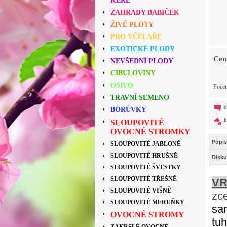
KEŘE
ZAHRADY BABIČEK
ŽIVÉ PLOTY
PRO VČELAŘE
EXOTICKÉ PLODY
Cen
NEVŠEDNÍ PLODY
CIBULOVINY
OSIVO
Poče
TRAVNÍ SEMENO
d
BORŮVKY
h
SLOUPOVITÉ
OVOCNÉ STROMKY
Popis
SLOUPOVITÉ JABLONĚ
SLOUPOVITÉ HRUŠNĚ
Disku
SLOUPOVITÉ ŠVESTKY
SLOUPOVITÉ TŘEŠNĚ
V
SLOUPOVITÉ VIŠNĚ
zc
SLOUPOVITÉ MERUŇKY
sa
OVOCNÉ STROMY
tuh