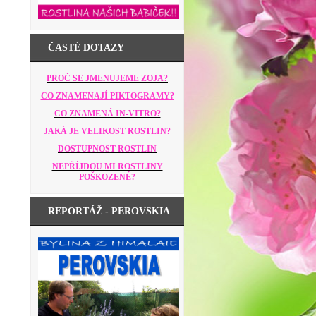
ČASTÉ DOTAZY
PROČ SE JMENUJEME ZOJA?
CO ZNAMENAJÍ PIKTOGRAMY?
CO ZNAMENÁ IN-VITRO?
JAKÁ JE VELIKOST ROSTLIN?
DOSTUPNOST ROSTLIN
NEPŘÍJDOU MI ROSTLINY
POŠKOZENÉ?
REPORTÁŽ - PEROVSKIA