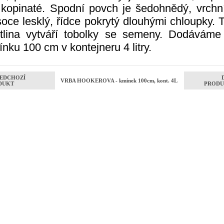
 kopinaté. Spodní povch je šedohnědý, vrchní
oce lesklý, řídce pokrytý dlouhými chloupky. 
stlina vytváří tobolky se semeny. Dodáváme
nku 100 cm v kontejneru 4 litry.
EDCHOZÍ
VRBA HOOKEROVA - kmínek 100cm, kont. 4L
DUKT
PRODU