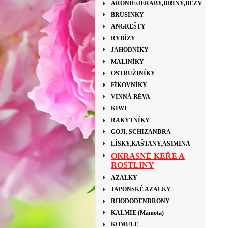
ARONIE/JEŘÁBY,DŘÍNY,BEZY
BRUSINKY
ANGREŠTY
RYBÍZY
JAHODNÍKY
MALINÍKY
OSTRUŽINÍKY
FÍKOVNÍKY
VINNÁ RÉVA
KIWI
RAKYTNÍKY
GOJI, SCHIZANDRA
LÍSKY,KAŠTANY,ASIMINA
OKRASNÉ KEŘE A
ROSTLINY
AZALKY
JAPONSKÉ AZALKY
RHODODENDRONY
KALMIE (Mamota)
KOMULE