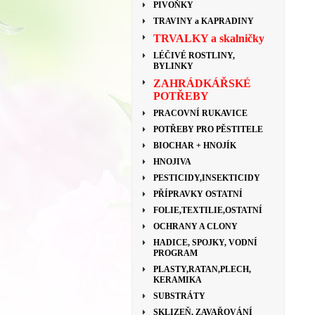
PIVOŇKY
TRAVINY a KAPRADINY
TRVALKY a skalničky
LÉČIVÉ ROSTLINY,
BYLINKY
ZAHRÁDKÁŘSKÉ
POTŘEBY
PRACOVNÍ RUKAVICE
POTŘEBY PRO PĚSTITELE
BIOCHAR + HNOJÍK
HNOJIVA
PESTICIDY,INSEKTICIDY
PŘÍPRAVKY OSTATNÍ
FOLIE,TEXTILIE,OSTATNÍ
OCHRANY A CLONY
HADICE, SPOJKY, VODNÍ
PROGRAM
PLASTY,RATAN,PLECH,
KERAMIKA
SUBSTRÁTY
SKLIZEŇ, ZAVAŘOVÁNÍ