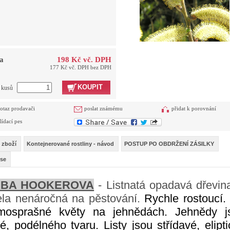
a
198 Kč vč. DPH
177 Kč vč. DPH bez DPH
KOUPIT
t kusů
otaz prodavači
poslat známému
přidat k porovnání
lídací pes
 zboží
Kontejnerované rostliny - návod
POSTUP PO OBDRŽENÍ ZÁSILKY
se
RBA HOOKEROVA
- Listnatá opadavá dřevina
ela nenáročná na pěstování.
Rychle rostoucí.
mosprašné květy na jehnědách. Jehnědy j
é, podélného tvaru. Listy jsou střídavé, elipt