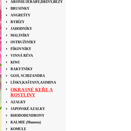
ARONIE/JEŘÁBY,DŘÍNY,BEZY
BRUSINKY
ANGREŠTY
RYBÍZY
JAHODNÍKY
MALINÍKY
OSTRUŽINÍKY
FÍKOVNÍKY
VINNÁ RÉVA
KIWI
RAKYTNÍKY
GOJI, SCHIZANDRA
LÍSKY,KAŠTANY,ASIMINA
OKRASNÉ KEŘE A
ROSTLINY
AZALKY
JAPONSKÉ AZALKY
RHODODENDRONY
KALMIE (Mamota)
KOMULE