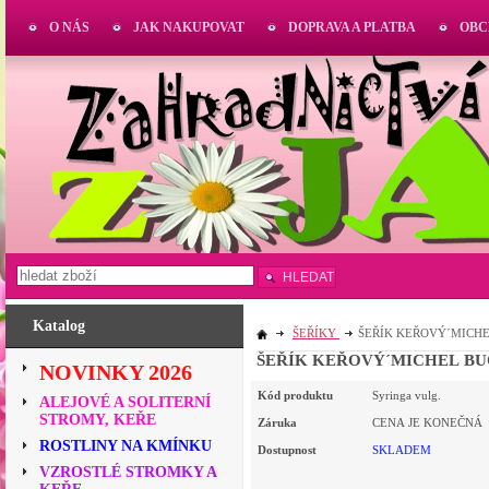
O NÁS
JAK NAKUPOVAT
DOPRAVA A PLATBA
OBC
HLEDAT
Katalog
ŠEŘÍKY
ŠEŘÍK KEŘOVÝ´MICHEL
ŠEŘÍK KEŘOVÝ´MICHEL BUC
NOVINKY 2026
Kód produktu
Syringa vulg.
ALEJOVÉ A SOLITERNÍ
STROMY, KEŘE
Záruka
CENA JE KONEČNÁ
ROSTLINY NA KMÍNKU
Dostupnost
SKLADEM
VZROSTLÉ STROMKY A