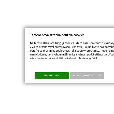
Tato webová stránka používá cookies
Na těchto stránkách fungují cookies, které naše společnosti využívaj
Zvolte prosím Vámi preferovanou variantu. Pokud byste nás potřebo
obraťte se prosím na společnost, jejíž stránky procházíte, nebo na 
nenakládáme, jak bychom měli, máte možnost podat stížnost u Úřadu
nás a budeme tak moct Váš požadavek obratem vyřešit.
Povolit vše
Povolit pouze nutné