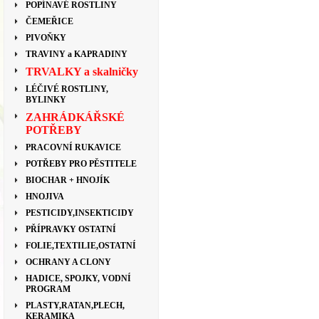
POPÍNAVÉ ROSTLINY
ČEMEŘICE
PIVOŇKY
TRAVINY a KAPRADINY
TRVALKY a skalničky
LÉČIVÉ ROSTLINY,
BYLINKY
ZAHRÁDKÁŘSKÉ
POTŘEBY
PRACOVNÍ RUKAVICE
POTŘEBY PRO PĚSTITELE
BIOCHAR + HNOJÍK
HNOJIVA
PESTICIDY,INSEKTICIDY
PŘÍPRAVKY OSTATNÍ
FOLIE,TEXTILIE,OSTATNÍ
OCHRANY A CLONY
HADICE, SPOJKY, VODNÍ
PROGRAM
PLASTY,RATAN,PLECH,
KERAMIKA