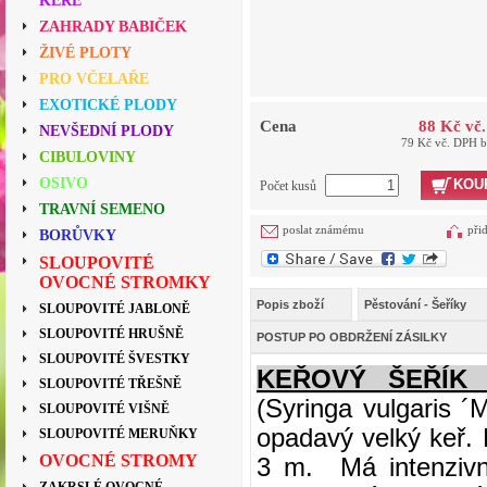
KEŘE
ZAHRADY BABIČEK
ŽIVÉ PLOTY
PRO VČELAŘE
EXOTICKÉ PLODY
Cena
88 Kč vč
NEVŠEDNÍ PLODY
79 Kč vč. DPH 
CIBULOVINY
OSIVO
KOU
Počet kusů
TRAVNÍ SEMENO
poslat známému
při
BORŮVKY
SLOUPOVITÉ
OVOCNÉ STROMKY
Popis zboží
Pěstování - Šeříky
SLOUPOVITÉ JABLONĚ
SLOUPOVITÉ HRUŠNĚ
POSTUP PO OBDRŽENÍ ZÁSILKY
SLOUPOVITÉ ŠVESTKY
KEŘOVÝ ŠEŘÍK 
SLOUPOVITÉ TŘEŠNĚ
(Syringa vulgaris ´
SLOUPOVITÉ VIŠNĚ
opadavý velký keř.
SLOUPOVITÉ MERUŇKY
OVOCNÉ STROMY
3 m. Má intenzivně