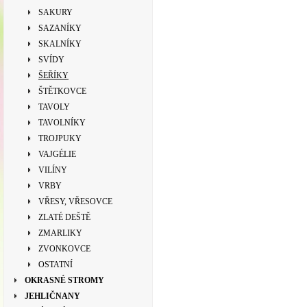
SAKURY
SAZANÍKY
SKALNÍKY
SVÍDY
ŠEŘÍKY
ŠTĚTKOVCE
TAVOLY
TAVOLNÍKY
TROJPUKY
VAJGÉLIE
VILÍNY
VRBY
VŘESY, VŘESOVCE
ZLATÉ DEŠTĚ
ZMARLIKY
ZVONKOVCE
OSTATNÍ
OKRASNÉ STROMY
JEHLIČNANY