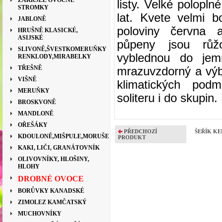
ZAKRSLÉ OVOCNÉ
listy. Velké polopl
STROMKY
lat. Kvete velmi 
JABLONĚ
poloviny června a
HRUŠNĚ KLASICKÉ,
ASIJSKÉ
půpeny jsou růž
SLIVONĚ,ŠVESTKOMERUŇKY
vyblednou do jemn
RENKLODY,MIRABELKY
TŘEŠNĚ
mrazuvzdorný a výb
VIŠNĚ
klimatických pod
MERUŇKY
soliteru i do skupi
BROSKVONĚ
MANDLONĚ
OŘEŠÁKY
PŘEDCHOZÍ
ŠEŘÍK KE
KDOULONĚ,MIŠPULE,MORUŠE
PRODUKT
KAKI, LIČI, GRANÁTOVNÍK
OLIVOVNÍKY, HLOŠINY,
HLOHY
DROBNÉ OVOCE
BORŮVKY KANADSKÉ
ZIMOLEZ KAMČATSKÝ
MUCHOVNÍKY