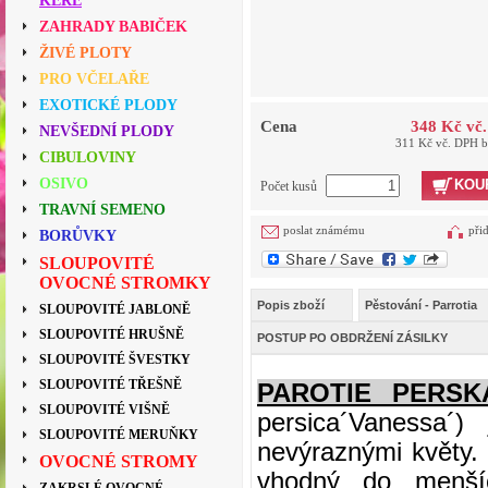
KEŘE
ZAHRADY BABIČEK
ŽIVÉ PLOTY
PRO VČELAŘE
EXOTICKÉ PLODY
Cena
348 Kč vč
NEVŠEDNÍ PLODY
311 Kč vč. DPH 
CIBULOVINY
OSIVO
KOU
Počet kusů
TRAVNÍ SEMENO
poslat známému
při
BORŮVKY
SLOUPOVITÉ
OVOCNÉ STROMKY
Popis zboží
Pěstování - Parrotia
SLOUPOVITÉ JABLONĚ
SLOUPOVITÉ HRUŠNĚ
POSTUP PO OBDRŽENÍ ZÁSILKY
SLOUPOVITÉ ŠVESTKY
SLOUPOVITÉ TŘEŠNĚ
PAROTIE PERSK
SLOUPOVITÉ VIŠNĚ
persica´Vanessa´
SLOUPOVITÉ MERUŇKY
nevýraznými květy.
OVOCNÉ STROMY
vhodný do menší