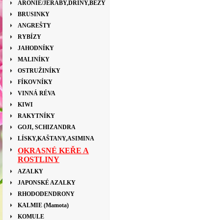
ARONIE/JEŘÁBY,DŘÍNY,BEZY
BRUSINKY
ANGREŠTY
RYBÍZY
JAHODNÍKY
MALINÍKY
OSTRUŽINÍKY
FÍKOVNÍKY
VINNÁ RÉVA
KIWI
RAKYTNÍKY
GOJI, SCHIZANDRA
LÍSKY,KAŠTANY,ASIMINA
OKRASNÉ KEŘE A
ROSTLINY
AZALKY
JAPONSKÉ AZALKY
RHODODENDRONY
KALMIE (Mamota)
KOMULE