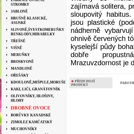
ZAKRSLÉ OVOCNÉ
STROMKY
zajímavá solitera, 
JABLONĚ
sloupovitý habitus.
HRUŠNĚ KLASICKÉ,
jsou plastické (p
ASIJSKÉ
nádherně vybarvuj
SLIVONĚ,ŠVESTKOMERUŇKY
RENKLODY,MIRABELKY
ohnivě červených t
TŘEŠNĚ
kyselejší půdy bohat
VIŠNĚ
dobře propust
MERUŇKY
Mrazuvzdornost je do
BROSKVONĚ
MANDLONĚ
OŘEŠÁKY
PŘEDCHOZÍ
KDOULONĚ,MIŠPULE,MORUŠE
PAROTIE
PRODUKT
KAKI, LIČI, GRANÁTOVNÍK
OLIVOVNÍKY, HLOŠINY,
HLOHY
DROBNÉ OVOCE
BORŮVKY KANADSKÉ
ZIMOLEZ KAMČATSKÝ
MUCHOVNÍKY