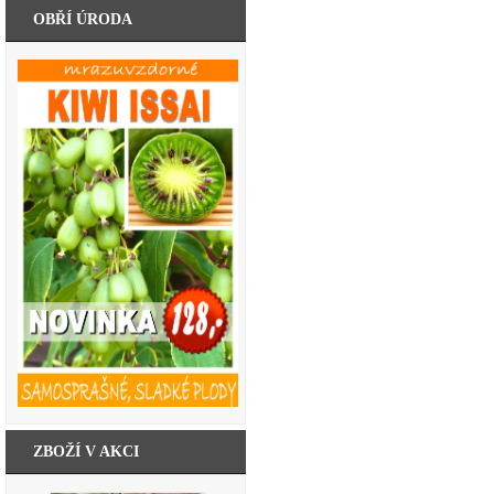
OBŘÍ ÚRODA
ZBOŽÍ V AKCI