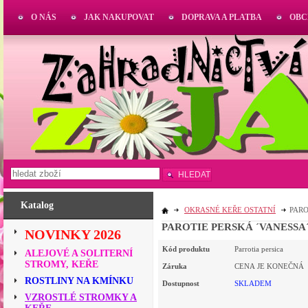
O NÁS
JAK NAKUPOVAT
DOPRAVA A PLATBA
OBC
HLEDAT
Katalog
OKRASNÉ KEŘE OSTATNÍ
PARO
PAROTIE PERSKÁ ´VANESSA´ 
NOVINKY 2026
Kód produktu
Parrotia persica
ALEJOVÉ A SOLITERNÍ
STROMY, KEŘE
Záruka
CENA JE KONEČNÁ
ROSTLINY NA KMÍNKU
Dostupnost
SKLADEM
VZROSTLÉ STROMKY A