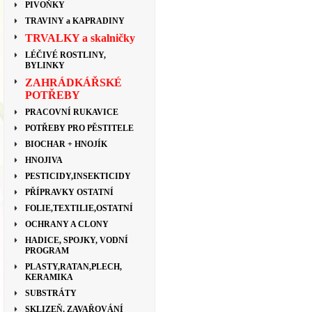
PIVOŇKY
TRAVINY a KAPRADINY
TRVALKY a skalničky
LÉČIVÉ ROSTLINY,
BYLINKY
ZAHRÁDKÁŘSKÉ
POTŘEBY
PRACOVNÍ RUKAVICE
POTŘEBY PRO PĚSTITELE
BIOCHAR + HNOJÍK
HNOJIVA
PESTICIDY,INSEKTICIDY
PŘÍPRAVKY OSTATNÍ
FOLIE,TEXTILIE,OSTATNÍ
OCHRANY A CLONY
HADICE, SPOJKY, VODNÍ
PROGRAM
PLASTY,RATAN,PLECH,
KERAMIKA
SUBSTRÁTY
SKLIZEŇ, ZAVAŘOVÁNÍ