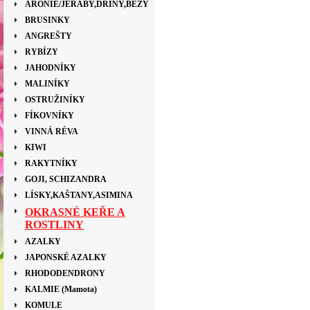
ARONIE/JEŘÁBY,DŘÍNY,BEZY
BRUSINKY
ANGREŠTY
RYBÍZY
JAHODNÍKY
MALINÍKY
OSTRUŽINÍKY
FÍKOVNÍKY
VINNÁ RÉVA
KIWI
RAKYTNÍKY
GOJI, SCHIZANDRA
LÍSKY,KAŠTANY,ASIMINA
OKRASNÉ KEŘE A
ROSTLINY
AZALKY
JAPONSKÉ AZALKY
RHODODENDRONY
KALMIE (Mamota)
KOMULE