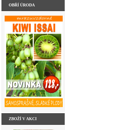
OBŘÍ ÚRODA
ZBOŽÍ V AKCI