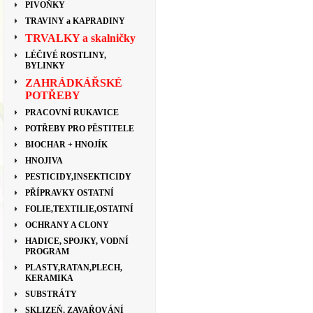
PIVOŇKY
TRAVINY a KAPRADINY
TRVALKY a skalničky
LÉČIVÉ ROSTLINY,
BYLINKY
ZAHRÁDKÁŘSKÉ
POTŘEBY
PRACOVNÍ RUKAVICE
POTŘEBY PRO PĚSTITELE
BIOCHAR + HNOJÍK
HNOJIVA
PESTICIDY,INSEKTICIDY
PŘÍPRAVKY OSTATNÍ
FOLIE,TEXTILIE,OSTATNÍ
OCHRANY A CLONY
HADICE, SPOJKY, VODNÍ
PROGRAM
PLASTY,RATAN,PLECH,
KERAMIKA
SUBSTRÁTY
SKLIZEŇ, ZAVAŘOVÁNÍ