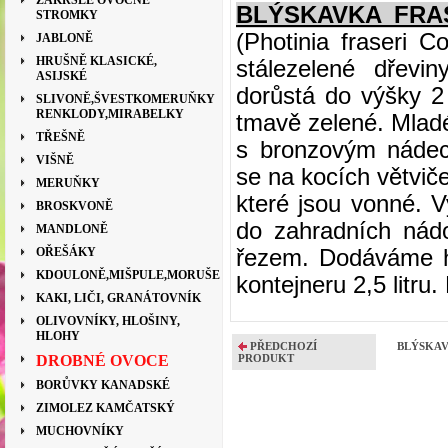
ZAKRSLÉ OVOCNÉ
BLÝSKAVKA FRA
STROMKY
(Photinia fraseri Co
JABLONĚ
HRUŠNĚ KLASICKÉ,
stálezelené dřevi
ASIJSKÉ
dorůstá do výšky 2 
SLIVONĚ,ŠVESTKOMERUŇKY
RENKLODY,MIRABELKY
tmavě zelené. Mladé
TŘEŠNĚ
s bronzovým náde
VIŠNĚ
se na kocích větviče
MERUŇKY
které jsou vonné. V
BROSKVONĚ
do zahradních nád
MANDLONĚ
OŘEŠÁKY
řezem. Dodáváme h
KDOULONĚ,MIŠPULE,MORUŠE
kontejneru 2,5 litru
KAKI, LIČI, GRANÁTOVNÍK
OLIVOVNÍKY, HLOŠINY,
HLOHY
PŘEDCHOZÍ
BLÝSKAV
DROBNÉ OVOCE
PRODUKT
BORŮVKY KANADSKÉ
ZIMOLEZ KAMČATSKÝ
MUCHOVNÍKY