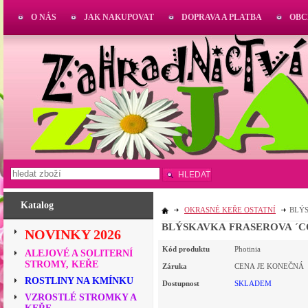
O NÁS
JAK NAKUPOVAT
DOPRAVA A PLATBA
OBC
HLEDAT
Katalog
OKRASNÉ KEŘE OSTATNÍ
BLÝS
BLÝSKAVKA FRASEROVA ´COR
NOVINKY 2026
Kód produktu
Photinia
ALEJOVÉ A SOLITERNÍ
STROMY, KEŘE
Záruka
CENA JE KONEČNÁ
ROSTLINY NA KMÍNKU
Dostupnost
SKLADEM
VZROSTLÉ STROMKY A