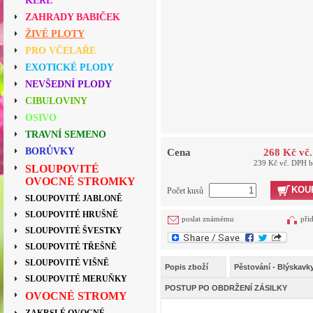
KEŘE
ZAHRADY BABIČEK
ŽIVÉ PLOTY
PRO VČELAŘE
EXOTICKÉ PLODY
NEVŠEDNÍ PLODY
CIBULOVINY
OSIVO
TRAVNÍ SEMENO
BORŮVKY
Cena
268 Kč vč
239 Kč vč. DPH 
SLOUPOVITÉ
OVOCNÉ STROMKY
KOU
Počet kusů
SLOUPOVITÉ JABLONĚ
SLOUPOVITÉ HRUŠNĚ
poslat známému
při
SLOUPOVITÉ ŠVESTKY
SLOUPOVITÉ TŘEŠNĚ
SLOUPOVITÉ VIŠNĚ
Popis zboží
Pěstování - Blýskavk
SLOUPOVITÉ MERUŇKY
POSTUP PO OBDRŽENÍ ZÁSILKY
OVOCNÉ STROMY