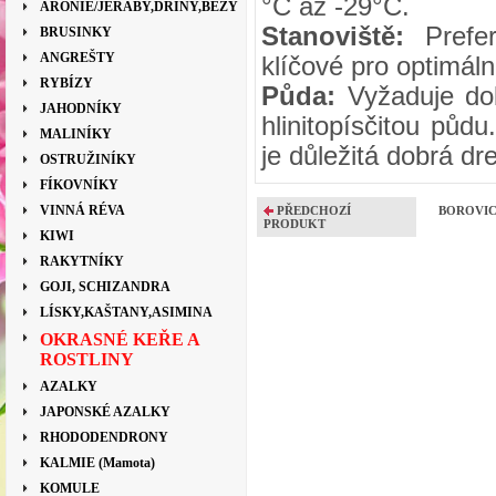
°C až -29°C.
ARONIE/JEŘÁBY,DŘÍNY,BEZY
Stanoviště:
Prefer
BRUSINKY
ANGREŠTY
klíčové pro optimáln
RYBÍZY
Půda:
Vyžaduje dob
JAHODNÍKY
hlinitopísčitou půd
MALINÍKY
je důležitá dobrá d
OSTRUŽINÍKY
FÍKOVNÍKY
VINNÁ RÉVA
PŘEDCHOZÍ
BOROVIC
PRODUKT
KIWI
RAKYTNÍKY
GOJI, SCHIZANDRA
LÍSKY,KAŠTANY,ASIMINA
OKRASNÉ KEŘE A
ROSTLINY
AZALKY
JAPONSKÉ AZALKY
RHODODENDRONY
KALMIE (Mamota)
KOMULE