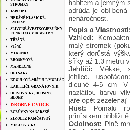
ZAKRSLÉ OVOCNÉ
habitem a jemným sv
STROMKY
odrůda je oblíbená 
JABLONĚ
nenáročnost.
HRUŠNĚ KLASICKÉ,
ASIJSKÉ
Popis a Vlastnosti
SLIVONĚ,ŠVESTKOMERUŇKY
RENKLODY,MIRABELKY
Vzhled:
Kompaktní,
TŘEŠNĚ
malý stromek (pok
VIŠNĚ
který dorůstá výšk
MERUŇKY
šířky až 1,3 metru v
BROSKVONĚ
MANDLONĚ
Jehličí:
Měkké, sv
OŘEŠÁKY
jehlice, uspořád
KDOULONĚ,MIŠPULE,MORUŠE
dlouhé 4-6 cm. V
KAKI, LIČI, GRANÁTOVNÍK
nazlátlou barvu vl
OLIVOVNÍKY, HLOŠINY,
HLOHY
jaře opět zezelenají.
DROBNÉ OVOCE
Růst:
Pomalu ros
BORŮVKY KANADSKÉ
přírůstkem přibližně
ZIMOLEZ KAMČATSKÝ
Odolnost:
Plně mra
MUCHOVNÍKY