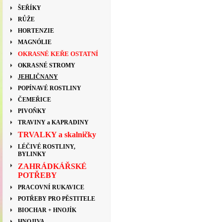
ŠEŘÍKY
RŮŽE
HORTENZIE
MAGNÓLIE
OKRASNÉ KEŘE OSTATNÍ
OKRASNÉ STROMY
JEHLIČNANY
POPÍNAVÉ ROSTLINY
ČEMEŘICE
PIVOŇKY
TRAVINY a KAPRADINY
TRVALKY a skalničky
LÉČIVÉ ROSTLINY,
BYLINKY
ZAHRÁDKÁŘSKÉ
POTŘEBY
PRACOVNÍ RUKAVICE
POTŘEBY PRO PĚSTITELE
BIOCHAR + HNOJÍK
HNOJIVA