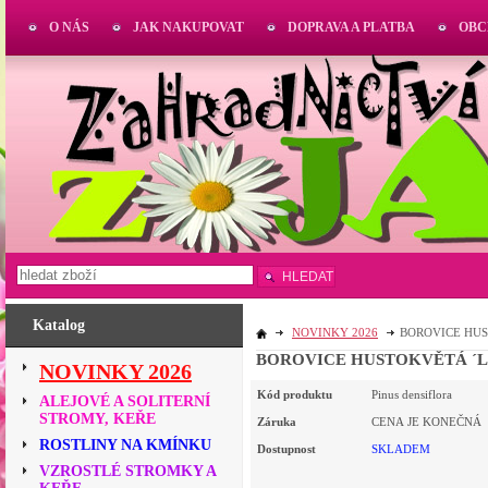
O NÁS
JAK NAKUPOVAT
DOPRAVA A PLATBA
OBC
HLEDAT
Katalog
NOVINKY 2026
BOROVICE HUS
BOROVICE HUSTOKVĚTÁ ´LO
NOVINKY 2026
Kód produktu
Pinus densiflora
ALEJOVÉ A SOLITERNÍ
STROMY, KEŘE
Záruka
CENA JE KONEČNÁ
ROSTLINY NA KMÍNKU
Dostupnost
SKLADEM
VZROSTLÉ STROMKY A