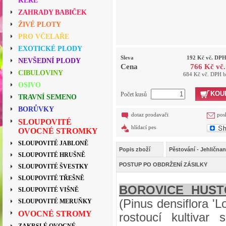
KEŘE
ZAHRADY BABIČEK
ŽIVÉ PLOTY
PRO VČELAŘE
EXOTICKÉ PLODY
Sleva
192 Kč vč. DP
NEVŠEDNÍ PLODY
Cena
766 Kč vč
CIBULOVINY
684 Kč vč. DPH 
OSIVO
KOU
Počet kusů
TRAVNÍ SEMENO
BORŮVKY
dotaz prodavači
pos
SLOUPOVITÉ
hlídací pes
OVOCNÉ STROMKY
SLOUPOVITÉ JABLONĚ
Popis zboží
Pěstování - Jehlična
SLOUPOVITÉ HRUŠNĚ
POSTUP PO OBDRŽENÍ ZÁSILKY
SLOUPOVITÉ ŠVESTKY
SLOUPOVITÉ TŘEŠNĚ
BOROVICE HUST
SLOUPOVITÉ VIŠNĚ
(Pinus densiflora 'L
SLOUPOVITÉ MERUŇKY
OVOCNÉ STROMY
rostoucí kultivar