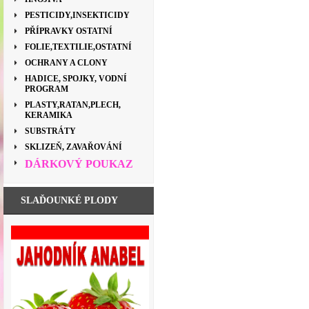
PESTICIDY,INSEKTICIDY
PŘÍPRAVKY OSTATNÍ
FOLIE,TEXTILIE,OSTATNÍ
OCHRANY A CLONY
HADICE, SPOJKY, VODNÍ
PROGRAM
PLASTY,RATAN,PLECH,
KERAMIKA
SUBSTRÁTY
SKLIZEŇ, ZAVAŘOVÁNÍ
DÁRKOVÝ POUKAZ
SLAĎOUNKÉ PLODY