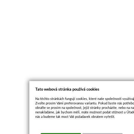
Tato webová stránka používá cookies
Na těchto stránkách fungují cookies, které naše společnosti využívaj
Zvolte prosím Vámi preferovanou variantu. Pokud byste nás potřebo
obraťte se prosím na společnost, jejíž stránky procházíte, nebo na 
nenakládáme, jak bychom měli, máte možnost podat stížnost u Úřadu
nás a budeme tak moct Váš požadavek obratem vyřešit.