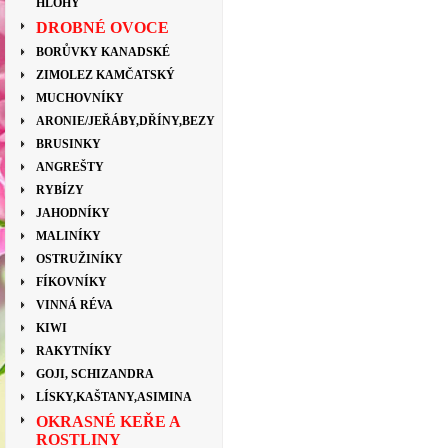
HLOHY
DROBNÉ OVOCE
BORŮVKY KANADSKÉ
ZIMOLEZ KAMČATSKÝ
MUCHOVNÍKY
ARONIE/JEŘÁBY,DŘÍNY,BEZY
BRUSINKY
ANGREŠTY
RYBÍZY
JAHODNÍKY
MALINÍKY
OSTRUŽINÍKY
FÍKOVNÍKY
VINNÁ RÉVA
KIWI
RAKYTNÍKY
GOJI, SCHIZANDRA
LÍSKY,KAŠTANY,ASIMINA
OKRASNÉ KEŘE A
ROSTLINY