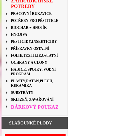
ZAHRÁDKÁŘSKÉ
POTŘEBY
PRACOVNÍ RUKAVICE
POTŘEBY PRO PĚSTITELE
BIOCHAR + HNOJÍK
HNOJIVA
PESTICIDY,INSEKTICIDY
PŘÍPRAVKY OSTATNÍ
FOLIE,TEXTILIE,OSTATNÍ
OCHRANY A CLONY
HADICE, SPOJKY, VODNÍ
PROGRAM
PLASTY,RATAN,PLECH,
KERAMIKA
SUBSTRÁTY
SKLIZEŇ, ZAVAŘOVÁNÍ
DÁRKOVÝ POUKAZ
SLAĎOUNKÉ PLODY