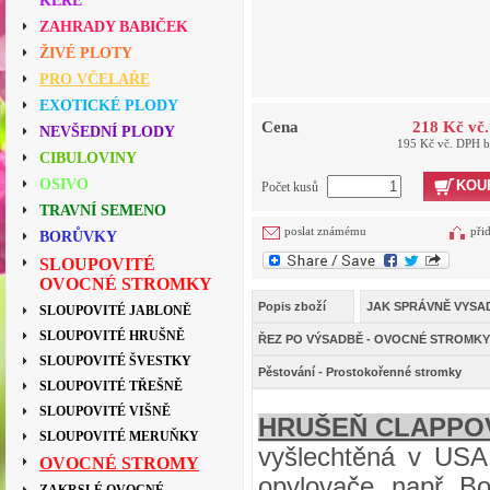
KEŘE
ZAHRADY BABIČEK
ŽIVÉ PLOTY
PRO VČELAŘE
EXOTICKÉ PLODY
Cena
218 Kč vč
NEVŠEDNÍ PLODY
195 Kč vč. DPH 
CIBULOVINY
OSIVO
KOU
Počet kusů
TRAVNÍ SEMENO
poslat známému
při
BORŮVKY
SLOUPOVITÉ
OVOCNÉ STROMKY
Popis zboží
JAK SPRÁVNĚ VYSA
SLOUPOVITÉ JABLONĚ
SLOUPOVITÉ HRUŠNĚ
ŘEZ PO VÝSADBĚ - OVOCNÉ STROMKY
SLOUPOVITÉ ŠVESTKY
Pěstování - Prostokořenné stromky
SLOUPOVITÉ TŘEŠNĚ
SLOUPOVITÉ VIŠNĚ
HRUŠEŇ CLAPPO
SLOUPOVITÉ MERUŇKY
vyšlechtěná v USA.
OVOCNÉ STROMY
opylovače, např. B