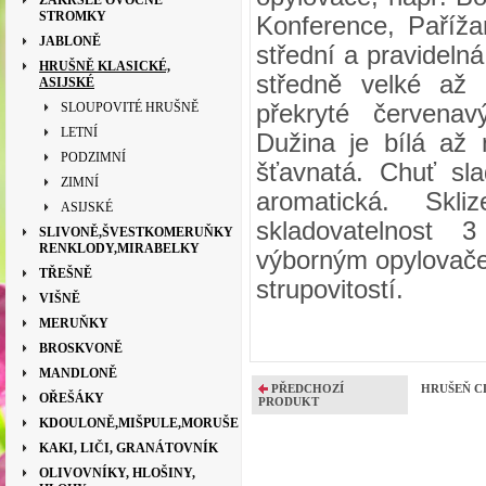
ZAKRSLÉ OVOCNÉ
STROMKY
Konference, Paříža
JABLONĚ
střední a pravidelná
HRUŠNĚ KLASICKÉ,
středně velké až 
ASIJSKÉ
SLOUPOVITÉ HRUŠNĚ
překryté červen
LETNÍ
Dužina je bílá až 
PODZIMNÍ
šťavnatá. Chuť sla
ZIMNÍ
aromatická. Skl
ASIJSKÉ
skladovatelnost 
SLIVONĚ,ŠVESTKOMERUŇKY
RENKLODY,MIRABELKY
výborným opylovače
TŘEŠNĚ
strupovitostí.
VIŠNĚ
MERUŇKY
BROSKVONĚ
MANDLONĚ
PŘEDCHOZÍ
HRUŠEŇ CLA
OŘEŠÁKY
PRODUKT
KDOULONĚ,MIŠPULE,MORUŠE
KAKI, LIČI, GRANÁTOVNÍK
OLIVOVNÍKY, HLOŠINY,