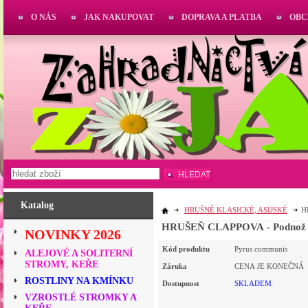
O NÁS
JAK NAKUPOVAT
DOPRAVA A PLATBA
OBC
HLEDAT
Katalog
HRUŠNĚ KLASICKÉ, ASIJSKÉ
H
HRUŠEŇ CLAPPOVA - Podnož Kd
NOVINKY 2026
Kód produktu
Pyrus communis
ALEJOVÉ A SOLITERNÍ
STROMY, KEŘE
Záruka
CENA JE KONEČNÁ
ROSTLINY NA KMÍNKU
Dostupnost
SKLADEM
VZROSTLÉ STROMKY A