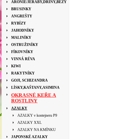
ARONIE/JEŘÁBY,DŘÍNY,BEZY
BRUSINKY
ANGREŠTY
RYBÍZY
JAHODNÍKY
MALINÍKY
OSTRUŽINÍKY
FÍKOVNÍKY
VINNÁ RÉVA
KIWI
RAKYTNÍKY
GOJI, SCHIZANDRA
LÍSKY,KAŠTANY,ASIMINA
OKRASNÉ KEŘE A
ROSTLINY
AZALKY
AZALKY v kontejneru P9
AZALKY XXL
AZALKY NA KMÍNKU
JAPONSKÉ AZALKY