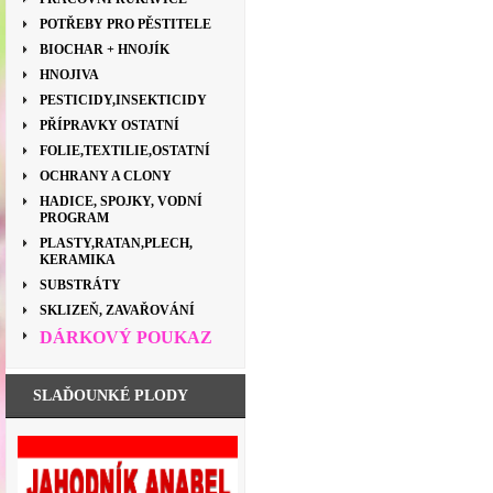
POTŘEBY PRO PĚSTITELE
BIOCHAR + HNOJÍK
HNOJIVA
PESTICIDY,INSEKTICIDY
PŘÍPRAVKY OSTATNÍ
FOLIE,TEXTILIE,OSTATNÍ
OCHRANY A CLONY
HADICE, SPOJKY, VODNÍ
PROGRAM
PLASTY,RATAN,PLECH,
KERAMIKA
SUBSTRÁTY
SKLIZEŇ, ZAVAŘOVÁNÍ
DÁRKOVÝ POUKAZ
SLAĎOUNKÉ PLODY