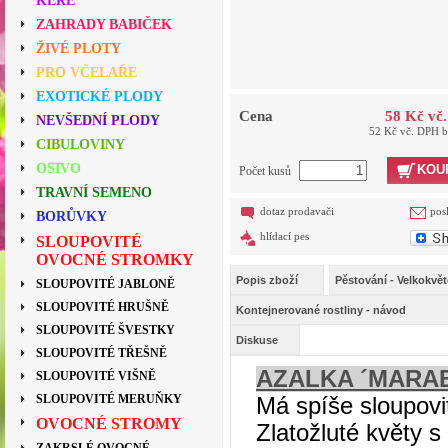
KEŘE
ZAHRADY BABIČEK
ŽIVÉ PLOTY
PRO VČELAŘE
EXOTICKÉ PLODY
Cena
58 Kč vč
NEVŠEDNÍ PLODY
52 Kč vč. DPH 
CIBULOVINY
OSIVO
KOU
Počet kusů
TRAVNÍ SEMENO
dotaz prodavači
pos
BORŮVKY
hlídací pes
SLOUPOVITÉ
OVOCNÉ STROMKY
Popis zboží
Pěstování - Velkokvět
SLOUPOVITÉ JABLONĚ
SLOUPOVITÉ HRUŠNĚ
Kontejnerované rostliny - návod
SLOUPOVITÉ ŠVESTKY
Diskuse
SLOUPOVITÉ TŘEŠNĚ
AZALKA ´MARA
SLOUPOVITÉ VIŠNĚ
SLOUPOVITÉ MERUŇKY
Má spíše sloupovit
OVOCNÉ STROMY
Zlatožluté květy 