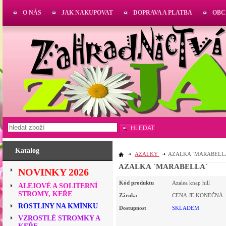
O NÁS
JAK NAKUPOVAT
DOPRAVA A PLATBA
OBC
HLEDAT
Katalog
AZALKY
AZALKA ´MARABELL
AZALKA ´MARABELLA´
NOVINKY 2026
Kód produktu
Azalea knap hill
ALEJOVÉ A SOLITERNÍ
STROMY, KEŘE
Záruka
CENA JE KONEČNÁ
ROSTLINY NA KMÍNKU
Dostupnost
SKLADEM
VZROSTLÉ STROMKY A