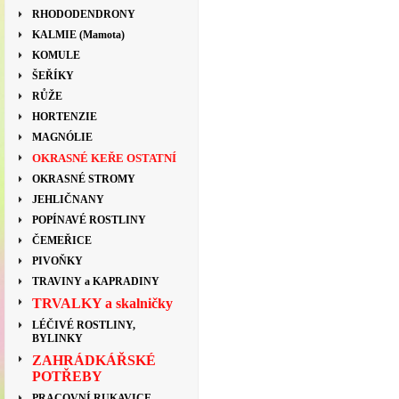
RHODODENDRONY
KALMIE (Mamota)
KOMULE
ŠEŘÍKY
RŮŽE
HORTENZIE
MAGNÓLIE
OKRASNÉ KEŘE OSTATNÍ
OKRASNÉ STROMY
JEHLIČNANY
POPÍNAVÉ ROSTLINY
ČEMEŘICE
PIVOŇKY
TRAVINY a KAPRADINY
TRVALKY a skalničky
LÉČIVÉ ROSTLINY,
BYLINKY
ZAHRÁDKÁŘSKÉ
POTŘEBY
PRACOVNÍ RUKAVICE