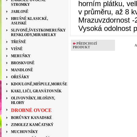
ZAKRSLÉ OVOCNÉ
horním plátku, vel
STROMKY
v průměru, až 8 k
JABLONĚ
Mrazuvzdornost -
HRUŠNĚ KLASICKÉ,
ASIJSKÉ
Vysoká odolnost pr
SLIVONĚ,ŠVESTKOMERUŇKY
RENKLODY,MIRABELKY
TŘEŠNĚ
PŘEDCHOZÍ
A
PRODUKT
VIŠNĚ
MERUŇKY
BROSKVONĚ
MANDLONĚ
OŘEŠÁKY
KDOULONĚ,MIŠPULE,MORUŠE
KAKI, LIČI, GRANÁTOVNÍK
OLIVOVNÍKY, HLOŠINY,
HLOHY
DROBNÉ OVOCE
BORŮVKY KANADSKÉ
ZIMOLEZ KAMČATSKÝ
MUCHOVNÍKY